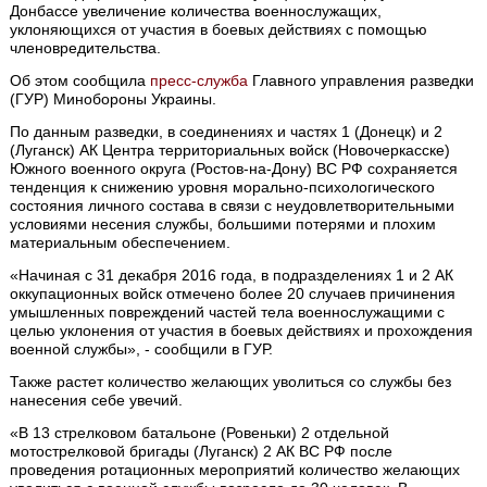
Донбассе увеличение количества военнослужащих,
уклоняющихся от участия в боевых действиях с помощью
членовредительства.
Об этом сообщила
пресс-служба
Главного управления разведки
(ГУР) Минобороны Украины.
По данным разведки, в соединениях и частях 1 (Донецк) и 2
(Луганск) АК Центра территориальных войск (Новочеркасске)
Южного военного округа (Ростов-на-Дону) ВС РФ сохраняется
тенденция к снижению уровня морально-психологического
состояния личного состава в связи с неудовлетворительными
условиями несения службы, большими потерями и плохим
материальным обеспечением.
«Начиная с 31 декабря 2016 года, в подразделениях 1 и 2 АК
оккупационных войск отмечено более 20 случаев причинения
умышленных повреждений частей тела военнослужащими с
целью уклонения от участия в боевых действиях и прохождения
военной службы», - сообщили в ГУР.
Также растет количество желающих уволиться со службы без
нанесения себе увечий.
«В 13 стрелковом батальоне (Ровеньки) 2 отдельной
мотострелковой бригады (Луганск) 2 АК ВС РФ после
проведения ротационных мероприятий количество желающих