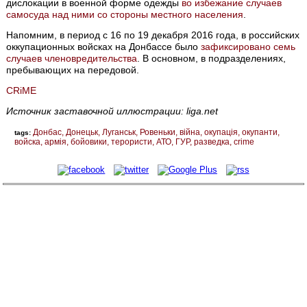
дислокации в военной форме одежды
во избежание случаев
самосуда над ними со стороны местного населения
.
Напомним, в период с 16 по 19 декабря 2016 года, в российских
оккупационных войсках на Донбассе было
зафиксировано семь
случаев членовредительства
. В основном, в подразделениях,
пребывающих на передовой.
CRiME
Источник заставочной иллюстрации: liga.net
Донбас
Донецьк
Луганськ
Ровеньки
війна
окупація
окупанти
tags:
войска
армія
бойовики
терористи
АТО
ГУР
разведка
crime