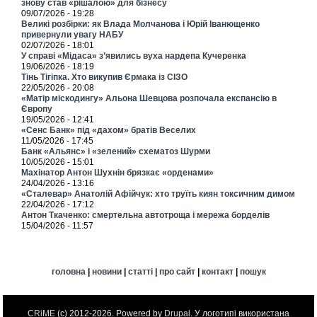
знову став «рішалою» для бізнесу
09/07/2026 - 19:28
Великі розбірки: як Влада Молчанова і Юрій Іванющенко
привернули увагу НАБУ
02/07/2026 - 18:01
У справі «Мідаса» з’явились вуха нардепа Кучеренка
19/06/2026 - 18:19
Тінь Тігіпка. Хто викупив Єрмака із СІЗО
22/05/2026 - 20:08
«Матір міскодингу» Альона Шевцова розпочала експансію в
Європу
19/05/2026 - 12:41
«Сенс Банк» під «дахом» братів Веселих
11/05/2026 - 17:45
Банк «Альянс» і «зелений» схематоз Шурми
10/05/2026 - 15:01
Махінатор Антон Шухнін брязкає «орденами»
24/04/2026 - 13:16
«Сталевар» Анатолій Афійчук: хто труїть киян токсичним димом
22/04/2026 - 17:12
Антон Ткаченко: смертельна автотроща і мережа борделів
15/04/2026 - 11:57
головна
|
новини
|
статті
|
про сайт
|
контакт
|
пошук
CRiME
(c) 2012-2026. Powered by
Drupal
. У логотипі використана