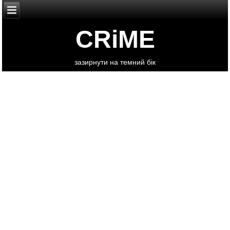
CRiME
зазирнути на темний бік