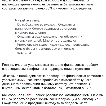
уволиться с военной службы возросло до 30 человек. В
настоящее время укомплектованность батальона личным
составом составляет около 50%», - уточнили разведчики.
Читайте также:
- Во избежание возмездия. Оккупанты
панически боятся расправы со стороны
мирного населения
- Оккупанты ради развлечения обстреляли
мирных жителей. Много пострадавших
- Кремлевским кудесникам удалось превратить
белые фуры «гумконвоев» в «черные
тюльпаны»
Рост количества увольняемых на фоне финансовых проблем
спровоцировал конфликты в подразделении оккупантов.
«В связи с необходимостью проведения финансовых расчетов с
увольняемыми, возникла проблема с выплатой текущего
денежного обеспечения личному составу, что привело к
внутренним конфликтам в батальоне», - отметили в ГУР.
Как сообщал
CRiME
, ранее российское командованием 1 и 2 АК
ВС РФ запретило российским военнослужащим в новогодние и
Рождественские праздники выходить за пределы мест