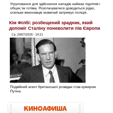
Угруповання для здійснення нападів наймає підлітків і
обіцяє їм готівку. Розплачуватися доводиться рідко,
оскільки виконавців зазвичай затримує поліція.
Кім Філбі: розбещений зрадник, який
допоміг Сталіну поневолити пів Європи
Ср, 29/07/2026 - 19:21
Подвійний агент британської розвідки став кумиром
Путіна.