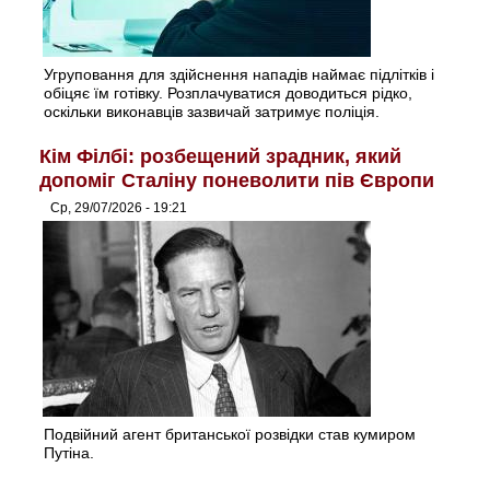
Угруповання для здійснення нападів наймає підлітків і
обіцяє їм готівку. Розплачуватися доводиться рідко,
оскільки виконавців зазвичай затримує поліція.
Кім Філбі: розбещений зрадник, який
допоміг Сталіну поневолити пів Європи
Ср, 29/07/2026 - 19:21
Подвійний агент британської розвідки став кумиром
Путіна.