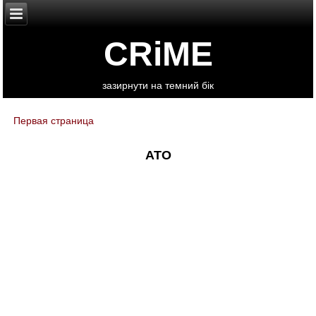
CRiME
зазирнути на темний бік
Первая страница
You are here
АТО