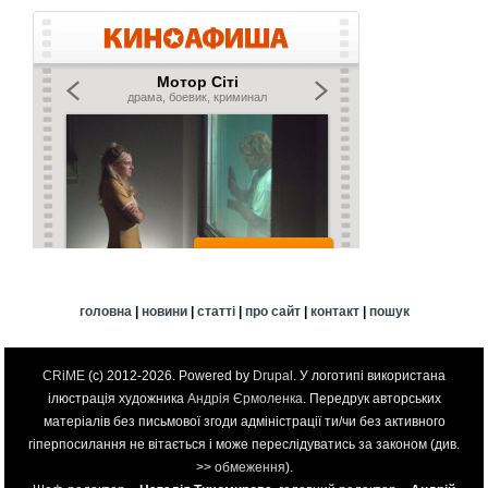
головна
|
новини
|
статті
|
про сайт
|
контакт
|
пошук
CRiME
(c) 2012-2026. Powered by
Drupal
. У логотипі використана
ілюстрація художника
Андрія Єрмоленка
. Передрук авторських
матеріалів без письмової згоди адміністрації ти/чи без активного
гіперпосилання не вітається і може переслідуватись за законом (див.
>>
обмеження
).