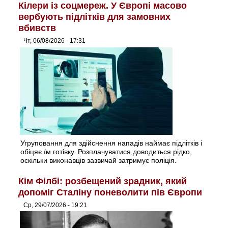
Кілери із соцмереж. У Європі масово
вербують підлітків для замовних
вбивств
Чт, 06/08/2026 - 17:31
Угруповання для здійснення нападів наймає підлітків і
обіцяє їм готівку. Розплачуватися доводиться рідко,
оскільки виконавців зазвичай затримує поліція.
Кім Філбі: розбещений зрадник, який
допоміг Сталіну поневолити пів Європи
Ср, 29/07/2026 - 19:21