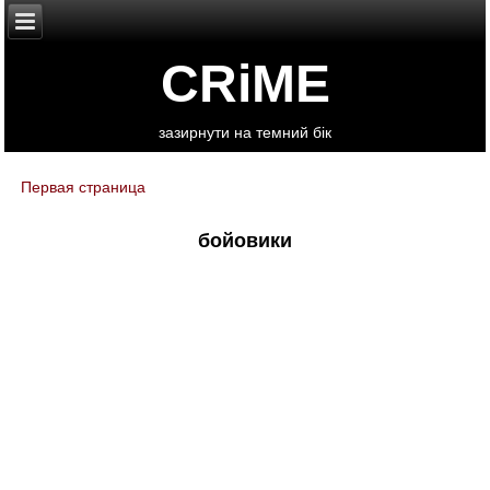
CRiME
зазирнути на темний бік
Первая страница
You are here
бойовики