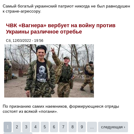
Самый богатый украинский патриот никогда не был равнодушен
к стране-агрессору.
ЧВК «Вагнера» вербует на войну против
Украины различное отребье
Сб, 12/03/2022 - 19:56
По признанию самих наемников, формирующиеся отряды
состоят из всякой «погани».
Страницы
1
2
3
4
5
6
7
8
9
…
следующая ›