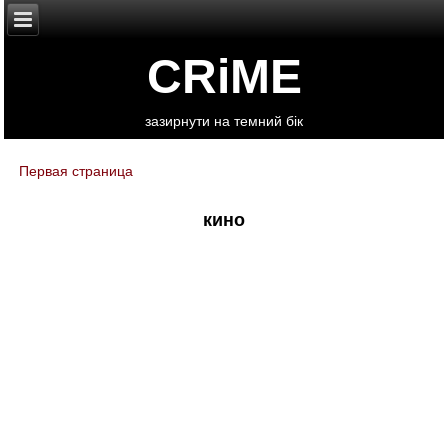
CRiME
зазирнути на темний бік
Первая страница
You are here
кино