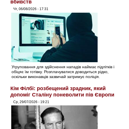
вбивств
Чт, 06/08/2026 - 17:31
Угруповання для здійснення нападів наймає підлітків і
обіцяє їм готівку. Розплачуватися доводиться рідко,
оскільки виконавців зазвичай затримує поліція.
Кім Філбі: розбещений зрадник, який
допоміг Сталіну поневолити пів Європи
Ср, 29/07/2026 - 19:21