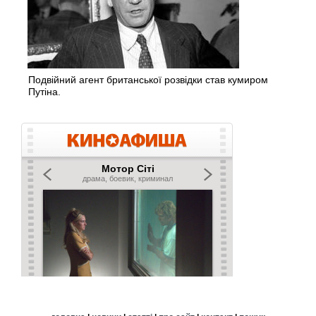
Подвійний агент британської розвідки став кумиром
Путіна.