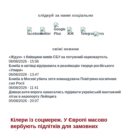
слідкуй за нами соціально
свіжі новини
«Ждун» з Київщини вивів СБУ на потужний наркокартель
06/08/2026 - 15:06
Бомба в автівці відправила в реанімацію творця російського
«Упиря»
06/08/2026 - 13:47
Бомба в Москві убила зятя командувача Повітряно-космічних
сил Росії
06/08/2026 - 11:41
Диверсанти ворога намагались підірвати українській вантажний
літак в аеропорту Лейпцига
05/08/2026 - 20:07
Кілери із соцмереж. У Європі масово
вербують підлітків для замовних