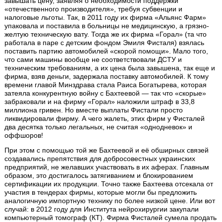
завышать цену, заявляя о необходимости поддержки
«отечественного производителя», требуя субвенции и
налоговые льготы. Так, в 2011 году их фирма «Альянс Фарм»
упаковала и поставила в больницы не медицинскую, а грязно-
желтую техническую вату. Тогда же их фирма «Горал» (та что
работала в паре с детским фондом Эмиля Фисталя) взялась
поставить партию автомобилей «скорой помощи». Мало того,
что сами машины вообще не соответствовали ДСТУ и
техническим требованиям, а их цена была завышена, так еще и
фирма, взяв деньги, задержала поставку автомобилей. К тому
времени главой Минздрава стала Раиса Богатырева, которая
затеяла конкурентную войну с Бахтеевой — так что «скорые»
забраковали и на фирму «Горал» наложили штраф в 33,8
миллиона гривен. Но вместе выплаты Фистали просто
ликвидировали фирму. А чего жалеть, этих фирм у Фисталей
два десятка только легальных, не считая «однодневок» и
оффшоров!
При этом с помощью той же Бахтеевой и её обширных связей
создавались препятствия для добросовестных украинских
предприятий, не желавших участвовать в их аферах. Главным
образом, это достигалось затягиванием и блокированием
сертификации их продукции. Точно также Бахтеева отсекала от
участия в тендерах фирмы, которые могли бы предложить
аналогичную импортную технику по более низкой цене. Или вот
случай: в 2012 году для Института нейрохирургии закупали
компьютерный томограф (КТ). Фирма Фисталей сумела продать