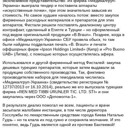
эксклюзивное представительство. Их фирма «Медикалгруп-
Украина» выиграла тендер и поставила аппараты
«искусственные почки», при этом значительно завысив их
стоимость. Но самое худшее началось потом: вместо закупок
фирменных расходных материалов и препаратов для этих
аппаратов, Фистали решили поставлять диализному центру
контрафакт, сделанный в Египте и Турции – но оформленный
под видом оригинальной продукции «B.Braun». Позднее, когда в
офисе «Медикалгруп-Украина» СБУ провела обыск, то там
были найдены поддельная печать «B. Braun» и печати
оффшорных фирм «Ipson Holdings Limited» (Кипр) и «Pro Buono
UAB» (Литва), с помощью которых осуществлялась афера.
Использовался и другой фирменный метод Фисталей: закупка
дешевых турецких препаратов, которые затем выдавали за
продукцию собственного производства. Так, фиктивно
производителем наборов для гемодиализа числилась
«Медикалгруп-Украина» (свидетельство регистрации №
12737/2013 от 16.10.2014), реально же его выпускала турецкая
фирма «REN MED TIBBI URUNLER TIC. LTD. STI» и они
закупались через ООО «Допомогпа-1».
В результате диализ помогал не всем, пациенты и врачи
засыпали жалобами инстанции, в том числе директора
Госслужбы по лекарственным средствам города Киева Наталью
Гудзь – но та клала их под сукно и сохраняла молчание. И это
понятно, ведь Гудзь является одной из протеже Бахтеевой!