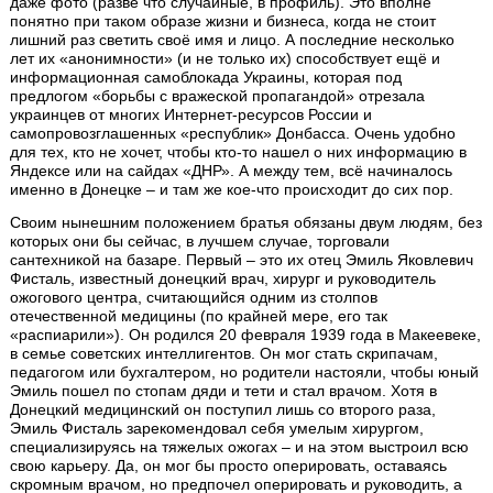
даже фото (разве что случайные, в профиль). Это вполне
понятно при таком образе жизни и бизнеса, когда не стоит
лишний раз светить своё имя и лицо. А последние несколько
лет их «анонимности» (и не только их) способствует ещё и
информационная самоблокада Украины, которая под
предлогом «борьбы с вражеской пропагандой» отрезала
украинцев от многих Интернет-ресурсов России и
самопровозглашенных «республик» Донбасса. Очень удобно
для тех, кто не хочет, чтобы кто-то нашел о них информацию в
Яндексе или на сайдах «ДНР». А между тем, всё начиналось
именно в Донецке – и там же кое-что происходит до сих пор.
Своим нынешним положением братья обязаны двум людям, без
которых они бы сейчас, в лучшем случае, торговали
сантехникой на базаре. Первый – это их отец Эмиль Яковлевич
Фисталь, известный донецкий врач, хирург и руководитель
ожогового центра, считающийся одним из столпов
отечественной медицины (по крайней мере, его так
«распиарили»). Он родился 20 февраля 1939 года в Макеевеке,
в семье советских интеллигентов. Он мог стать скрипачам,
педагогом или бухгалтером, но родители настояли, чтобы юный
Эмиль пошел по стопам дяди и тети и стал врачом. Хотя в
Донецкий медицинский он поступил лишь со второго раза,
Эмиль Фисталь зарекомендовал себя умелым хирургом,
специализируясь на тяжелых ожогах – и на этом выстроил всю
свою карьеру. Да, он мог бы просто оперировать, оставаясь
скромным врачом, но предпочел оперировать и руководить, а