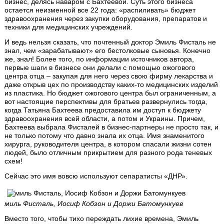
бизнес, делясь наваром с Бахтеевой. Суть этого бизнеса
остается неизменной все 22 года: «распиливать» бюджет
здравоохранения через закупки оборудования, препаратов и
техники для медицинских учреждений.
И ведь нельзя сказать, что почтенный доктор Эмиль Фисталь не
знал, чем «зарабатывают» его бестолковые сыновья. Конечно
же, знал! Более того, по информации источников автора,
первые шаги в бизнесе они делали с помощью ожогового
центра отца – закупая для него через свою фирму лекарства и
даже открыв цех по производству каких-то медицинских изделий
из пластика. Но бюджет ожогового центра был ограниченным, а
вот настоящие перспективы для братьев развернулись тогда,
когда Татьяна Бахтеева предоставила им доступ к бюджету
здравоохранения всей области, а потом и Украины. Причем,
Бахтеева выбрала Фисталей в бизнес-партнеры не просто так, и
не только потому что давно знала их отца. Имя знаменитого
хирурга, руководителя центра, в котором спасали жизни сотен
людей, было отличным прикрытием для разного рода теневых
схем!
Сейчас это имя вовсю используют сепаратисты «ДНР».
миль Фисталь, Иосиф Кобзон и Доржи Батомункуев
Вместо того, чтобы тихо переждать лихие времена, Эмиль