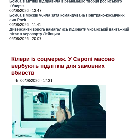
Бомба в автівці відправила в реанімацію творця російського
«Упиря»
06/08/2026 - 13:47
Бомба в Москві убила зятя командувача Повітряно-космічних
сил Росії
06/08/2026 - 11:41
Диверсанти ворога намагались підірвати українській вантажний
літак в аеропорту Лейпцига
05/08/2026 - 20:07
Кілери із соцмереж. У Європі масово
вербують підлітків для замовних
вбивств
Чт, 06/08/2026 - 17:31