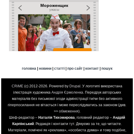
головна
|
новини
|
статті
|
про сайт
|
контакт
|
пошук
CRiME
(c) 2012-2026. Powered by
Drupal
. У логотипі використана
ілюстрація художника
Андрія Єрмоленка
. Передрук авторських
матеріалів без письмової згоди адміністрації ти/чи без активного
гіперпосилання не вітається і може переслідуватись за законом (див.
>>
обмеження
).
Шеф-редактор –
Наталія Тихомирова
, головний редактор –
Андрій
Карпінський
. Редакція і контакти
тут
. Дякуємо за те, що читаєте.
Матеріали, помічені як «реклама», «особиста думка» и тому подібне,