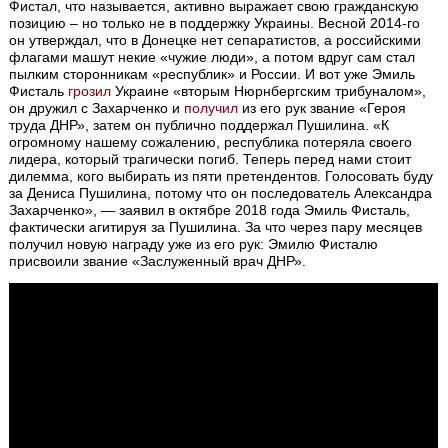
Фистал, что называется, активно выражает свою гражданскую
позицию – но только не в поддержку Украины. Весной 2014-го
он утверждал, что в Донецке нет сепаратистов, а российскими
флагами машут некие «чужие люди», а потом вдруг сам стал
пылким сторонникам «республик» и России. И вот уже Эмиль
Фисталь
грозил
Украине «вторым Нюрнбергским трибуналом»,
он дружил с Захарченко и
получил
из его рук звание «Героя
труда ДНР», затем он публично поддержал Пушилина. «К
огромному нашему сожалению, республика потеряла своего
лидера, который трагически погиб. Теперь перед нами стоит
дилемма, кого выбирать из пяти претендентов. Голосовать буду
за Дениса Пушилина, потому что он последователь Александра
Захарченко», — заявил в октябре 2018 года Эмиль Фисталь,
фактически агитируя за Пушилина. За что через пару месяцев
получил новую награду уже из его рук: Эмилю Фисталю
присвоили звание «Заслуженный врач ДНР».