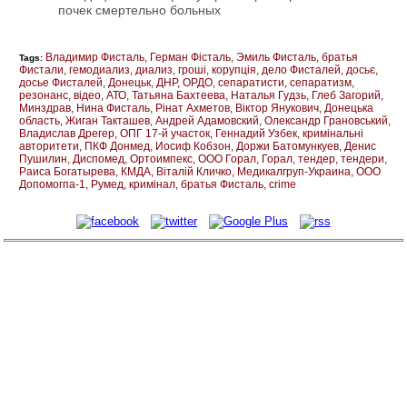
почек смертельно больных
Владимир Фисталь
Герман Фісталь
Эмиль Фисталь
братья
Tags:
Фистали
гемодиализ
диализ
гроші
корупція
дело Фисталей
досьє
досье Фисталей
Донецьк
ДНР
ОРДО
сепаратисти
сепаратизм
резонанс
відео
АТО
Татьяна Бахтеева
Наталья Гудзь
Глеб Загорий
Минздрав
Нина Фисталь
Рінат Ахметов
Віктор Янукович
Донецька
область
Жиган Такташев
Андрей Адамовский
Олександр Грановський
Владислав Дрегер
ОПГ 17-й участок
Геннадий Узбек
кримінальні
авторитети
ПКФ Донмед
Иосиф Кобзон
Доржи Батомункуев
Денис
Пушилин
Диспомед
Ортоимпекс
ООО Горал
Горал
тендер
тендери
Раиса Богатырева
КМДА
Віталій Кличко
Медикалгруп-Украина
ООО
Допомогпа-1
Румед
кримінал
братья Фисталь
crime