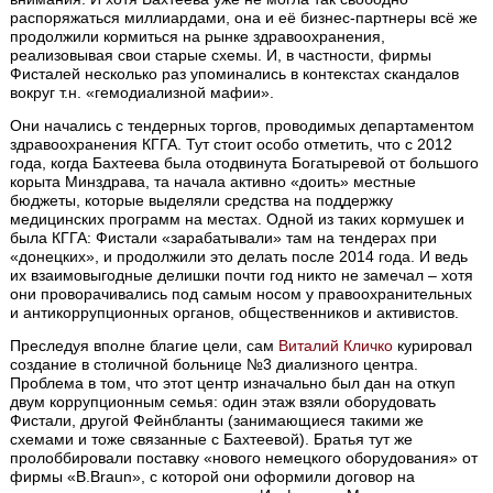
распоряжаться миллиардами, она и её бизнес-партнеры всё же
продолжили кормиться на рынке здравоохранения,
реализовывая свои старые схемы. И, в частности, фирмы
Фисталей несколько раз упоминались в контекстах скандалов
вокруг т.н. «гемодиализной мафии».
Они начались с тендерных торгов, проводимых департаментом
здравоохранения КГГА. Тут стоит особо отметить, что с 2012
года, когда Бахтеева была отодвинута Богатыревой от большого
корыта Минздрава, та начала активно «доить» местные
бюджеты, которые выделяли средства на поддержку
медицинских программ на местах. Одной из таких кормушек и
была КГГА: Фистали «зарабатывали» там на тендерах при
«донецких», и продолжили это делать после 2014 года. И ведь
их взаимовыгодные делишки почти год никто не замечал – хотя
они проворачивались под самым носом у правоохранительных
и антикоррупционных органов, общественников и активистов.
Преследуя вполне благие цели, сам
Виталий Кличко
курировал
создание в столичной больнице №3 диализного центра.
Проблема в том, что этот центр изначально был дан на откуп
двум коррупционным семья: один этаж взяли оборудовать
Фистали, другой Фейнбланты (занимающиеся такими же
схемами и тоже связанные с Бахтеевой). Братья тут же
пролоббировали поставку «нового немецкого оборудования» от
фирмы «B.Braun», с которой они оформили договор на