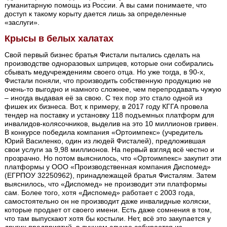
гуманитарную помощь из России. А вы сами понимаете, что
доступ к такому корыту дается лишь за определенные
«заслуги».
Крысы в белых халатах
Свой первый бизнес братья Фистали пытались сделать на
производстве одноразовых шприцев, которые они собирались
сбывать медучреждениям своего отца. Но уже тогда, в 90-х,
Фистали поняли, что производить собственную продукцию не
очень-то выгодно и намного сложнее, чем перепродавать чужую
– иногда выдавая её за свою. С тех пор это стало одной из
фишек их бизнеса. Вот, к примеру, в 2017 году КГГА провела
тендер на поставку и установку 118 подъемных платформ для
инвалидов-колясочников, выделив на это 10 миллионов гривен.
В конкурсе победила компания «Ортоимпекс» (учредитель
Юрий Василенко, один из людей Фисталей), предложившая
свои услуги за 9,98 миллионов. На первый взгляд всё честно и
прозрачно. Но потом выяснилось, что «Ортоимпекс» закупит эти
платформы у ООО «Производственная компания Диспомед»
(ЕГРПОУ 32250962), принадлежащей братья Фисталям. Затем
выяснилось, что «Диспомед» не производит эти платформы
сам. Более того, хотя «Диспомед» работает с 2003 года,
самостоятельно он не производит даже инвалидные коляски,
которые продает от своего имени. Есть даже сомнения в том,
что там выпускают хотя бы костыли. Нет, всё это закупается у