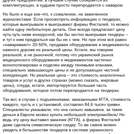
других предприятий, в лучшем случае собирается из
комплектующих, в худшем просто перепродается с наваром.
Но было и еще кое-что, к сожалению, не замеченное
журналистами. Если просмотреть информацию о тендерах,
которые выигрывали и выигрывают фирмы Фисталей, то можно
найти одну любопытную деталь. Они всегда предлагают цену
чуть-чуть ниже конкурсной, как бы честно выигрывая тендеры –
и тут к ним придраться как бы не с чем. Но при этом всё равно
«наваривают» 20-50%, продавая оборудование и медикаменты
намного дороже их реальной цены. Кстати, мы говорим
реальной, а не рыночной, потому что украинский рынок
медицинского оборудования и медикаментов частично
монополизирован и поделен между теневыми кланами,
специально завышающих цены и не допускающих честной
конкуренции. Но реальная цена – это стоимость аналогичных
товаров и услуг в других странах (можно сказать, мировые
цены), откуда, кстати, импортируется большая часть
оборудования, которое потом перепродается на тендерах.
Так вот, в случае с подъемниками, заказанными КГГА, стоимость
каждого, пусть и с установкой, составлял 84,6 тысяч гривен.
Специалисты указывали, что она сильно завышена: за такие
деньги в Европе можно купить небольшой электромобиль! Но
ведь эту цену выставил заказчик (КГГА), а фирма Фисталей
даже сделала символическую скидку. То же самое можно
увидеть в большинстве тендеров в системе украинского