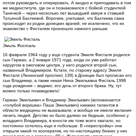
потом руководить и оперировать. А заодно и преподавать в том
же мединституте, где он и познакомился с бойкой студенткой
Танечкой – через несколько лет вышедшей замуж и ставшей
Татьяной Бахтеевой. Впрочем, учитывая, что Бахтеева сама
происходит из родни донецких врачей, не исключено, что их
знакомство с Фисталем произошло намного раньше.
Эмиль Фисталь
16 февраля 1964 году у еще студента Эмиля Фисталя родился
сын Герман, а 2 января 1971 года, когда он уже работал
хирургом в ожоговом центре, у него родился второй сын,
названный Владимиром. Кстати, по старому адресу Эмиля
Фисталя (Ленинский проспект, 139) в Донецке был прописан его
сын Владимир, а также некая Нина Эмильевна Фисталь 1998
года рождения – видимо, его дочь от второго брака. Ну, тут
можно только позавидовать!
Герман Эмильевич и Владимир Эмильевич (вспоминается
«голубой воришка» Паша Эмильевич) никаких талантов в
области медицины не выказывали, и вообще не имели желания
лечить людей. Детство их было далеко не бедным, особенно у
младшего Владимира, в юности им тоже всего хватало, но
постоянно хотелось еще и побольше. В «перестройку» они
открыли какой-то кооператив, но по-настоящему бизнес у них
пошел только с середины 90-х. Журналисты привычно