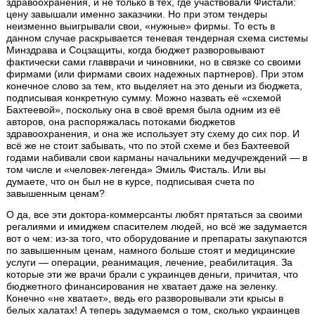
здравоохранения, и не только в тех, где участвовали Фистали:
цену завышали именно заказчики. Но при этом тендеры
неизменно выигрывали свои, «нужные» фирмы. То есть в
данном случае раскрывается теневая тендерная схема системы
Минздрава и Соцзащиты, когда бюджет разворовывают
фактически сами главврачи и чиновники, но в связке со своими
фирмами (или фирмами своих надежных партнеров). При этом
конечное слово за тем, кто выделяет на это деньги из бюджета,
подписывая конкретную сумму. Можно назвать её «схемой
Бахтеевой», поскольку она в своё время была одним из её
авторов, она распоряжалась потоками бюджетов
здравоохранения, и она же использует эту схему до сих пор. И
всё же не стоит забывать, что по этой схеме и без Бахтеевой
годами набивали свои карманы начальники медучреждений — в
том числе и «человек-легенда» Эмиль Фисталь. Или вы
думаете, что он был не в курсе, подписывая счета по
завышенным ценам?
О да, все эти доктора-коммерсанты любят прятаться за своими
регалиями и имиджем спасителем людей, но всё же задумается
вот о чем: из-за того, что оборудование и препараты закупаются
по завышенным ценам, намного больше стоят и медицинские
услуги — операции, реанимация, лечение, реабилитация. За
которые эти же врачи брали с украинцев деньги, причитая, что
бюджетного финансирования не хватает даже на зеленку.
Конечно «не хватает», ведь его разворовывали эти крысы в
белых халатах! А теперь задумаемся о том, сколько украинцев