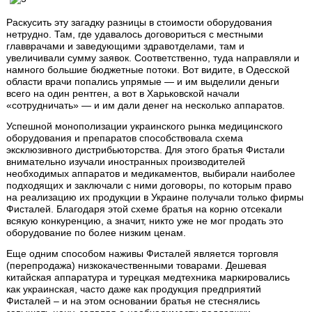
Раскусить эту загадку разницы в стоимости оборудования
нетрудно. Там, где удавалось договориться с местными
главврачами и заведующими здравотделами, там и
увеличивали сумму заявок. Соответственно, туда направляли и
намного большие бюджетные потоки. Вот видите, в Одесской
области врачи попались упрямые — и им выделили деньги
всего на один рентген, а вот в Харьковской начали
«сотрудничать» — и им дали денег на несколько аппаратов.
Успешной монополизации украинского рынка медицинского
оборудования и препаратов способствовала схема
эксклюзивного дистрибьюторства. Для этого братья Фистали
внимательно изучали иностранных производителей
необходимых аппаратов и медикаментов, выбирали наиболее
подходящих и заключали с ними договоры, по которым право
на реализацию их продукции в Украине получали только фирмы
Фисталей. Благодаря этой схеме братья на корню отсекали
всякую конкуренцию, а значит, никто уже не мог продать это
оборудование по более низким ценам.
Еще одним способом наживы Фисталей является торговля
(перепродажа) низкокачественными товарами. Дешевая
китайская аппаратура и турецкая медтехника маркировались
как украинская, часто даже как продукция предприятий
Фисталей – и на этом основании братья не стеснялись