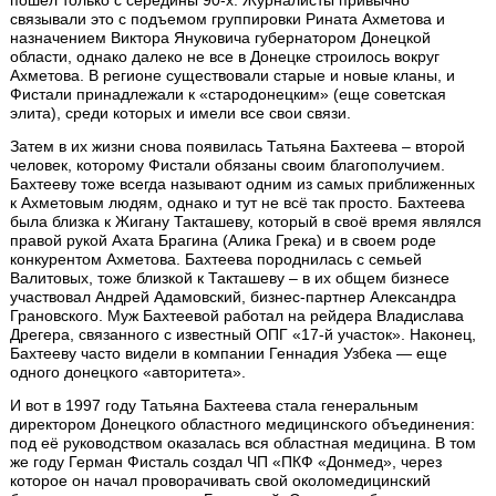
связывали это с подъемом группировки Рината Ахметова и
назначением Виктора Януковича губернатором Донецкой
области, однако далеко не все в Донецке строилось вокруг
Ахметова. В регионе существовали старые и новые кланы, и
Фистали принадлежали к «стародонецким» (еще советская
элита), среди которых и имели все свои связи.
Затем в их жизни снова появилась Татьяна Бахтеева – второй
человек, которому Фистали обязаны своим благополучием.
Бахтееву тоже всегда называют одним из самых приближенных
к Ахметовым людям, однако и тут не всё так просто. Бахтеева
была близка к Жигану Такташеву, который в своё время являлся
правой рукой Ахата Брагина (Алика Грека) и в своем роде
конкурентом Ахметова. Бахтеева породнилась с семьей
Валитовых, тоже близкой к Такташеву – в их общем бизнесе
участвовал Андрей Адамовский, бизнес-партнер Александра
Грановского. Муж Бахтеевой работал на рейдера Владислава
Дрегера, связанного с известный ОПГ «17-й участок». Наконец,
Бахтееву часто видели в компании Геннадия Узбека — еще
одного донецкого «авторитета».
И вот в 1997 году Татьяна Бахтеева стала генеральным
директором Донецкого областного медицинского объединения:
под её руководством оказалась вся областная медицина. В том
же году Герман Фисталь создал ЧП «ПКФ «Донмед», через
которое он начал проворачивать свой околомедицинский