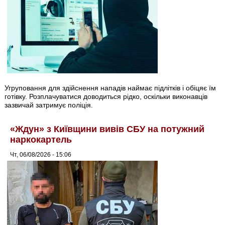
Угруповання для здійснення нападів наймає підлітків і обіцяє їм
готівку. Розплачуватися доводиться рідко, оскільки виконавців
зазвичай затримує поліція.
«Ждун» з Київщини вивів СБУ на потужний
наркокартель
Чт, 06/08/2026 - 15:06