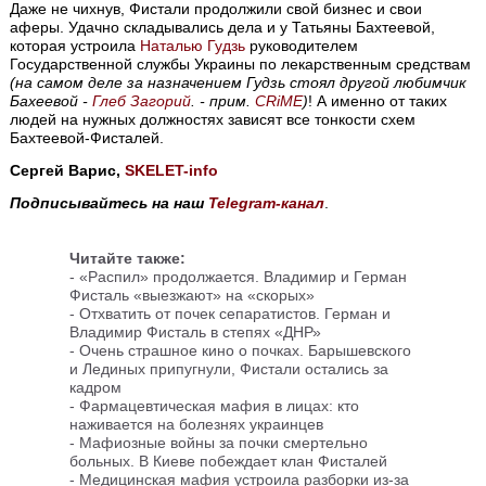
Даже не чихнув, Фистали продолжили свой бизнес и свои
аферы. Удачно складывались дела и у Татьяны Бахтеевой,
которая устроила
Наталью Гудзь
руководителем
Государственной службы Украины по лекарственным средствам
(на самом деле за назначением Гудзь стоял другой любимчик
Бахеевой -
Глеб Загорий
. - прим.
CRiME
)
! А именно от таких
людей на нужных должностях зависят все тонкости схем
Бахтеевой-Фисталей.
Сергей Варис,
SKELET-info
Подписывайтесь на наш
Telegram-канал
.
Читайте также:
-
«Распил» продолжается. Владимир и Герман
Фисталь «выезжают» на «скорых»
-
Отхватить от почек сепаратистов. Герман и
Владимир Фисталь в степях «ДНР»
-
Очень страшное кино о почках. Барышевского
и Лединых припугнули, Фистали остались за
кадром
-
Фармацевтическая мафия в лицах: кто
наживается на болезнях украинцев
-
Мафиозные войны за почки смертельно
больных. В Киеве побеждает клан Фисталей
-
Медицинская мафия устроила разборки из-за