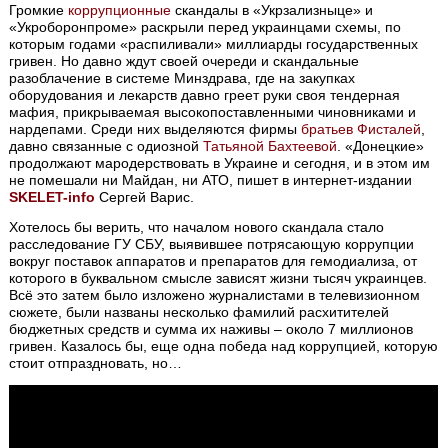
Громкие
коррупционные
скандалы в «Укрзализныце» и
«Укроборонпроме» раскрыли перед украинцами схемы, по
которым годами «распиливали» миллиарды государственных
гривен. Но давно ждут своей очереди и скандальные
разоблачение в системе Минздрава, где на закупках
оборудования и лекарств давно греет руки своя тендерная
мафия, прикрываемая высокопоставленными чиновниками и
нардепами. Среди них выделяются фирмы
братьев Фисталей
,
давно связанные с одиозной
Татьяной Бахтеевой
. «Донецкие»
продолжают мародерствовать в Украине и сегодня, и в этом им
не помешали ни Майдан, ни АТО, пишет в интернет-издании
SKELET-info
Сергей Варис.
Хотелось бы верить, что началом нового скандала стало
расследование ГУ СБУ, выявившее потрясающую коррупции
вокруг поставок аппаратов и препаратов для гемодиализа, от
которого в буквальном смысле зависят жизни тысяч украинцев.
Всё это затем было изложено журналистами в телевизионном
сюжете, были названы несколько фамилий расхитителей
бюджетных средств и сумма их наживы – около 7 миллионов
гривен. Казалось бы, еще одна победа над коррупцией, которую
стоит отпраздновать, но…