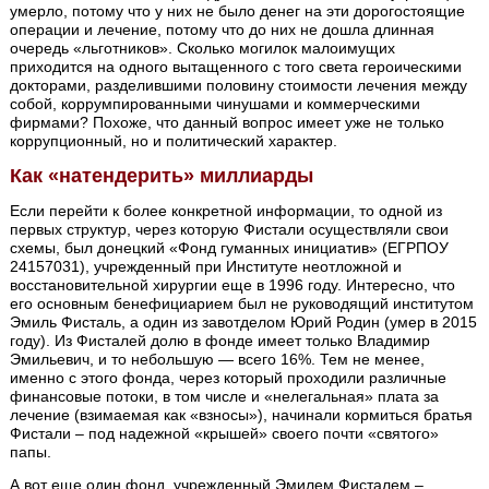
умерло, потому что у них не было денег на эти дорогостоящие
операции и лечение, потому что до них не дошла длинная
очередь «льготников». Сколько могилок малоимущих
приходится на одного вытащенного с того света героическими
докторами, разделившими половину стоимости лечения между
собой, коррумпированными чинушами и коммерческими
фирмами? Похоже, что данный вопрос имеет уже не только
коррупционный, но и политический характер.
Как «натендерить» миллиарды
Если перейти к более конкретной информации, то одной из
первых структур, через которую Фистали осуществляли свои
схемы, был донецкий «Фонд гуманных инициатив» (ЕГРПОУ
24157031), учрежденный при Институте неотложной и
восстановительной хирургии еще в 1996 году. Интересно, что
его основным бенефициарием был не руководящий институтом
Эмиль Фисталь, а один из завотделом Юрий Родин (умер в 2015
году). Из Фисталей долю в фонде имеет только Владимир
Эмильевич, и то небольшую — всего 16%. Тем не менее,
именно с этого фонда, через который проходили различные
финансовые потоки, в том числе и «нелегальная» плата за
лечение (взимаемая как «взносы»), начинали кормиться братья
Фистали – под надежной «крышей» своего почти «святого»
папы.
А вот еще один фонд, учрежденный Эмилем Фисталем –