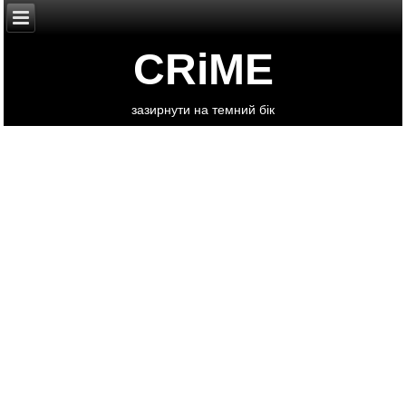
CRiME
зазирнути на темний бік