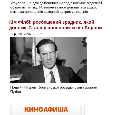
Угруповання для здійснення нападів наймає підлітків і
обіцяє їм готівку. Розплачуватися доводиться рідко,
оскільки виконавців зазвичай затримує поліція.
Кім Філбі: розбещений зрадник, який
допоміг Сталіну поневолити пів Європи
Ср, 29/07/2026 - 19:21
Подвійний агент британської розвідки став кумиром
Путіна.