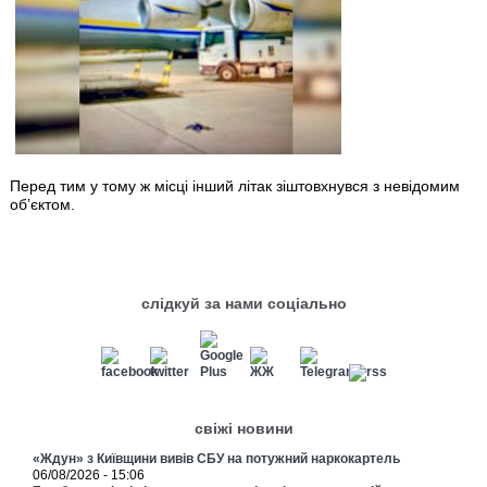
Перед тим у тому ж місці інший літак зіштовхнувся з невідомим
об’єктом.
слідкуй за нами соціально
свіжі новини
«Ждун» з Київщини вивів СБУ на потужний наркокартель
06/08/2026 - 15:06