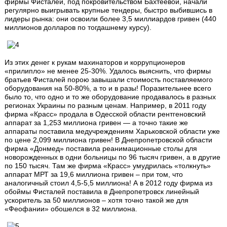
фирмы Фисталей, под покровительством Бахтеевой, начали
регулярно выигрывать крупные тендеры, быстро выбившись в
лидеры рынка: они освоили более 3,5 миллиардов гривен (440
миллионов долларов по тогдашнему курсу).
Из этих денег к рукам махинаторов и коррупционеров
«прилипло» не менее 25-30%. Удалось выяснить, что фирмы
братьев Фисталей порою завышали стоимость поставляемого
оборудования на 50-80%, а то и в разы! Поразительнее всего
было то, что одно и то же оборудование продавалось в разных
регионах Украины по разным ценам. Например, в 2011 году
фирма «Красс» продала в Одесской области рентгеновский
аппарат за 1,253 миллиона гривен — а точно такие же
аппараты поставила медучреждениям Харьковской области уже
по цене 2,099 миллиона гривен! В Днепропетровской области
фирма «Донмед» поставила реанимационные столы для
новорожденных в одни больницы по 96 тысяч гривен, а в другие
по 150 тысяч. Там же фирма «Красс» умудрилась «толкнуть»
аппарат МРТ за 19,6 миллиона гривен – при том, что
аналогичный стоил 4,5-5,5 миллиона! А в 2012 году фирма из
обоймы Фисталей поставила в Днепропетровск линейный
ускоритель за 50 миллионов – хотя точно такой же для
«Феофании» обошелся в 32 миллиона.