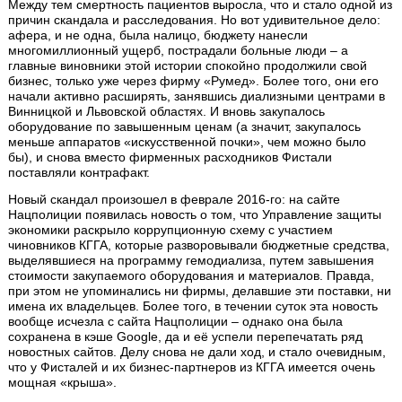
Между тем смертность пациентов выросла, что и стало одной из
причин скандала и расследования. Но вот удивительное дело:
афера, и не одна, была налицо, бюджету нанесли
многомиллионный ущерб, пострадали больные люди – а
главные виновники этой истории спокойно продолжили свой
бизнес, только уже через фирму «Румед». Более того, они его
начали активно расширять, занявшись диализными центрами в
Винницкой и Львовской областях. И вновь закупалось
оборудование по завышенным ценам (а значит, закупалось
меньше аппаратов «искусственной почки», чем можно было
бы), и снова вместо фирменных расходников Фистали
поставляли контрафакт.
Новый скандал произошел в феврале 2016-го: на сайте
Нацполиции появилась новость о том, что Управление защиты
экономики раскрыло коррупционную схему с участием
чиновников КГГА, которые разворовывали бюджетные средства,
выделявшиеся на программу гемодиализа, путем завышения
стоимости закупаемого оборудования и материалов. Правда,
при этом не упоминались ни фирмы, делавшие эти поставки, ни
имена их владельцев. Более того, в течении суток эта новость
вообще исчезла с сайта Нацполиции – однако она была
сохранена в кэше Google, да и её успели перепечатать ряд
новостных сайтов. Делу снова не дали ход, и стало очевидным,
что у Фисталей и их бизнес-партнеров из КГГА имеется очень
мощная «крыша».