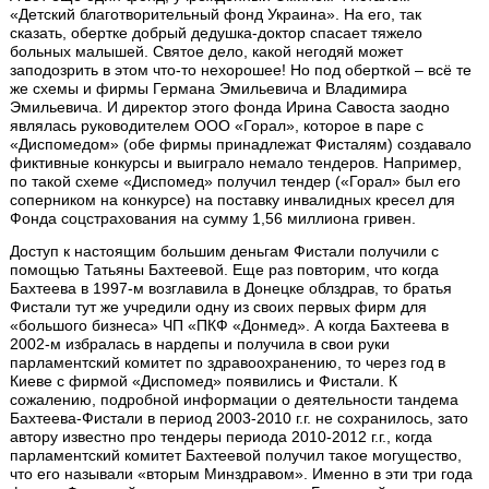
«Детский благотворительный фонд Украина». На его, так
сказать, обертке добрый дедушка-доктор спасает тяжело
больных малышей. Святое дело, какой негодяй может
заподозрить в этом что-то нехорошее! Но под оберткой – всё те
же схемы и фирмы Германа Эмильевича и Владимира
Эмильевича. И директор этого фонда Ирина Савоста заодно
являлась руководителем ООО «Горал», которое в паре с
«Диспомедом» (обе фирмы принадлежат Фисталям) создавало
фиктивные конкурсы и выиграло немало тендеров. Например,
по такой схеме «Диспомед» получил тендер («Горал» был его
соперником на конкурсе) на поставку инвалидных кресел для
Фонда соцстрахования на сумму 1,56 миллиона гривен.
Доступ к настоящим большим деньгам Фистали получили с
помощью Татьяны Бахтеевой. Еще раз повторим, что когда
Бахтеева в 1997-м возглавила в Донецке облздрав, то братья
Фистали тут же учредили одну из своих первых фирм для
«большого бизнеса» ЧП «ПКФ «Донмед». А когда Бахтеева в
2002-м избралась в нардепы и получила в свои руки
парламентский комитет по здравоохранению, то через год в
Киеве с фирмой «Диспомед» появились и Фистали. К
сожалению, подробной информации о деятельности тандема
Бахтеева-Фистали в период 2003-2010 г.г. не сохранилось, зато
автору известно про тендеры периода 2010-2012 г.г., когда
парламентский комитет Бахтеевой получил такое могущество,
что его называли «вторым Минздравом». Именно в эти три года