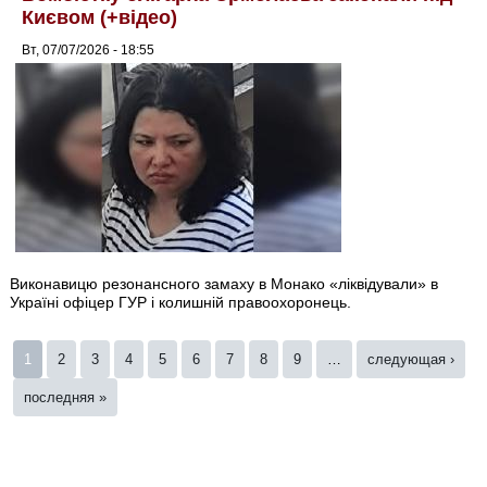
Києвом (+відео)
Вт, 07/07/2026 - 18:55
Виконавицю резонансного замаху в Монако «ліквідували» в
Україні офіцер ГУР і колишній правоохоронець.
Страницы
1
2
3
4
5
6
7
8
9
…
следующая ›
последняя »