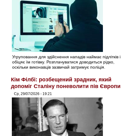
Угруповання для здійснення нападів наймає підлітків і
обіцяє їм готівку. Розплачуватися доводиться рідко,
оскільки виконавців зазвичай затримує поліція.
Кім Філбі: розбещений зрадник, який
допоміг Сталіну поневолити пів Європи
Ср, 29/07/2026 - 19:21