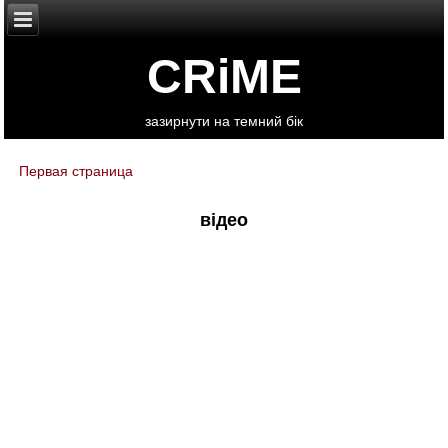
CRiME
зазирнути на темний бік
Первая страница
You are here
відео