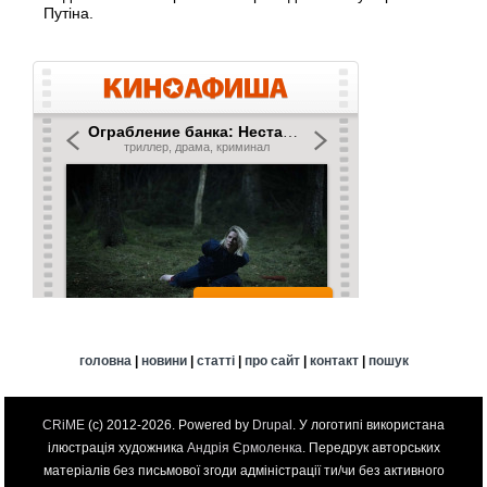
Путіна.
головна
|
новини
|
статті
|
про сайт
|
контакт
|
пошук
CRiME
(c) 2012-2026. Powered by
Drupal
. У логотипі використана
ілюстрація художника
Андрія Єрмоленка
. Передрук авторських
матеріалів без письмової згоди адміністрації ти/чи без активного