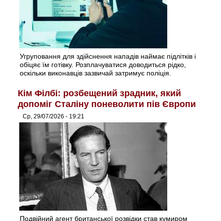
Угруповання для здійснення нападів наймає підлітків і
обіцяє їм готівку. Розплачуватися доводиться рідко,
оскільки виконавців зазвичай затримує поліція.
Кім Філбі: розбещений зрадник, який
допоміг Сталіну поневолити пів Європи
Ср, 29/07/2026 - 19:21
Подвійний агент британської розвідки став кумиром