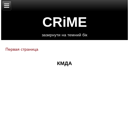
CRiME
зазирнути на темний бік
Первая страница
You are here
КМДА