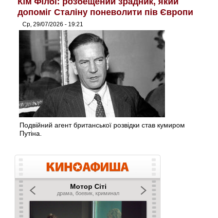
Кім Філбі: розбещений зрадник, який
допоміг Сталіну поневолити пів Європи
Ср, 29/07/2026 - 19:21
Подвійний агент британської розвідки став кумиром
Путіна.