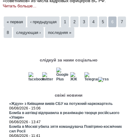
«советников» из числа кадровых офицеров ВС РФ.
Читать больше...
Страницы
« первая
‹ предыдущая
1
2
3
4
5
6
7
8
следующая ›
последняя »
слідкуй за нами соціально
свіжі новини
«Ждун» з Київщини вивів СБУ на потужний наркокартель
06/08/2026 - 15:06
Бомба в автівці відправила в реанімацію творця російського
«Упиря»
06/08/2026 - 13:47
Бомба в Москві убила зятя командувача Повітряно-космічних
сил Росії
06/08/2026 - 11:41