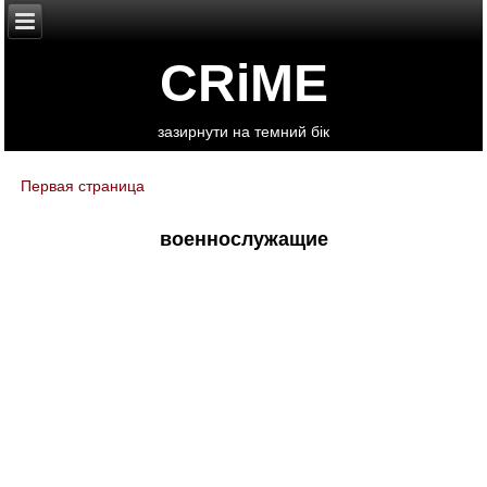
CRiME
зазирнути на темний бік
Первая страница
You are here
военнослужащие