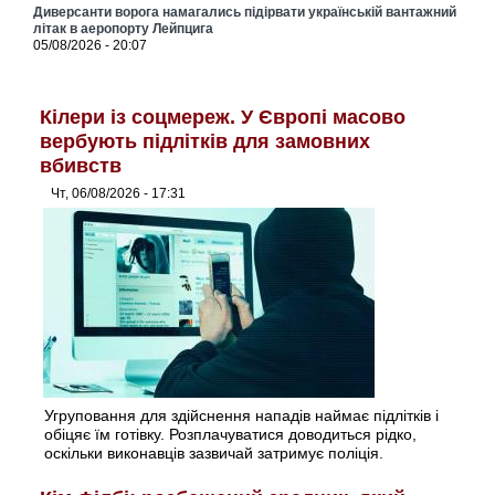
Диверсанти ворога намагались підірвати українській вантажний
літак в аеропорту Лейпцига
05/08/2026 - 20:07
Кілери із соцмереж. У Європі масово
вербують підлітків для замовних
вбивств
Чт, 06/08/2026 - 17:31
Угруповання для здійснення нападів наймає підлітків і
обіцяє їм готівку. Розплачуватися доводиться рідко,
оскільки виконавців зазвичай затримує поліція.