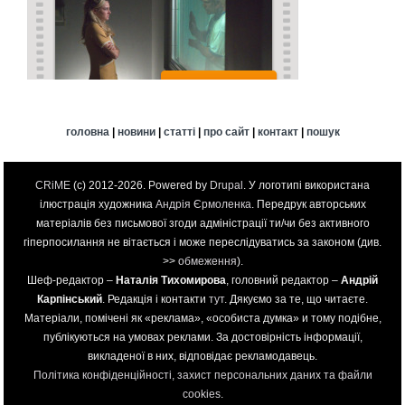
головна
|
новини
|
статті
|
про сайт
|
контакт
|
пошук
CRiME
(c) 2012-2026. Powered by
Drupal
. У логотипі використана
ілюстрація художника
Андрія Єрмоленка
. Передрук авторських
матеріалів без письмової згоди адміністрації ти/чи без активного
гіперпосилання не вітається і може переслідуватись за законом (див.
>>
обмеження
).
Шеф-редактор –
Наталія Тихомирова
, головний редактор –
Андрій
Карпінський
. Редакція і контакти
тут
. Дякуємо за те, що читаєте.
Матеріали, помічені як «реклама», «особиста думка» и тому подібне,
публікуються на умовах реклами. За достовірність інформації,
викладеної в них, відповідає рекламодавець.
Політика конфіденційності, захист персональних даних та файли
cookies
.