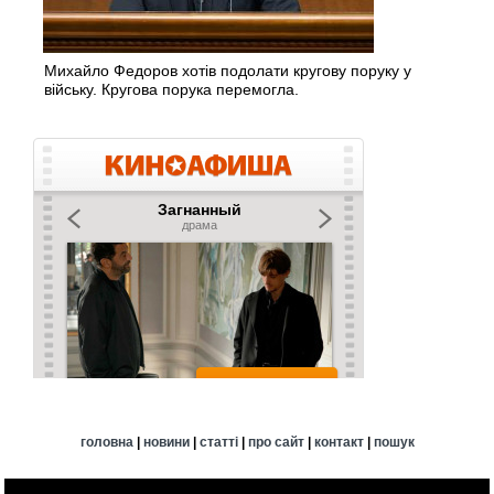
Михайло Федоров хотів подолати кругову поруку у
війську. Кругова порука перемогла.
головна
|
новини
|
статті
|
про сайт
|
контакт
|
пошук