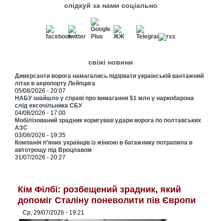
слідкуй за нами соціально
свіжі новини
Диверсанти ворога намагались підірвати українській вантажний
літак в аеропорту Лейпцига
05/08/2026 - 20:07
НАБУ знайшло у справі про вимагання $1 млн у наркобарона
слід ексочільника СБУ
04/08/2026 - 17:00
Мобілізований зрадник коригував удари ворога по полтавських
АЗС
03/08/2026 - 19:35
Компанія п’яних українців із жінкою в багажнику потрапила в
автотрощу під Вроцлавом
31/07/2026 - 20:27
Кім Філбі: розбещений зрадник, який
допоміг Сталіну поневолити пів Європи
Ср, 29/07/2026 - 19:21