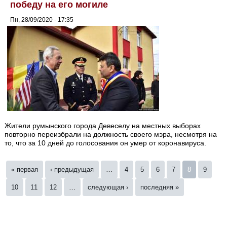
победу на его могиле
Пн, 28/09/2020 - 17:35
Жители румынского города Девеселу на местных выборах
повторно переизбрали на должность своего мэра, несмотря на
то, что за 10 дней до голосования он умер от коронавируса.
Страницы
« первая
‹ предыдущая
…
4
5
6
7
8
9
10
11
12
…
следующая ›
последняя »