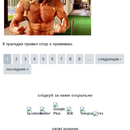
К трагедии привел спор о прививках.
Страницы
1
2
3
4
5
6
7
8
9
…
следующая ›
последняя »
слідкуй за нами соціально
свіжі новини