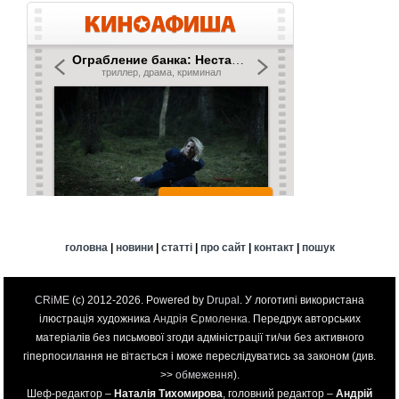
головна
|
новини
|
статті
|
про сайт
|
контакт
|
пошук
CRiME
(c) 2012-2026. Powered by
Drupal
. У логотипі використана
ілюстрація художника
Андрія Єрмоленка
. Передрук авторських
матеріалів без письмової згоди адміністрації ти/чи без активного
гіперпосилання не вітається і може переслідуватись за законом (див.
>>
обмеження
).
Шеф-редактор –
Наталія Тихомирова
, головний редактор –
Андрій