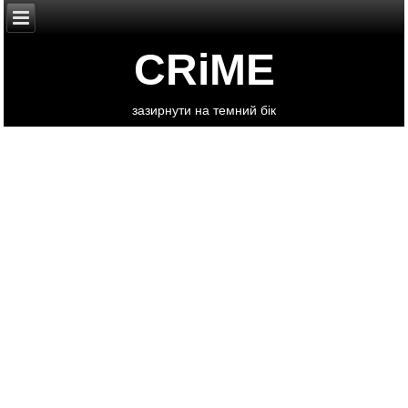
CRiME
зазирнути на темний бік