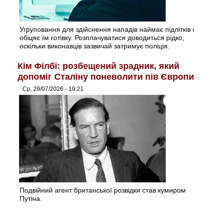
Угруповання для здійснення нападів наймає підлітків і
обіцяє їм готівку. Розплачуватися доводиться рідко,
оскільки виконавців зазвичай затримує поліція.
Кім Філбі: розбещений зрадник, який
допоміг Сталіну поневолити пів Європи
Ср, 29/07/2026 - 19:21
Подвійний агент британської розвідки став кумиром
Путіна.