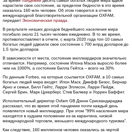
За время
пандемии
десять самых богатых людей мира вдвое
нарастили свое состояние, за пределом бедности в это время
оказалось 160 млн человек. Об этом говорится в отчете
международной благотворительной организации OXFAM,
передает
Экономическая правда
.
В результате низших доходов беднейшего населения мира
погибало около 21 тысяч человек ежедневно. В то же время,
противопоставляют в отчете, с марта 2020 года топ-10 самых
богатых людей удвоили свое состояние с 700 млрд долларов до
1,5 трлн долларов.
В зависимости от места, состояние миллиардеров значительно
отличается. Например, состояние Илона Маска выросло более
чем на 1000%, а состояние Билла Гейтса – всего на 30%.
По данным Forbes, на которые ссылается OXFAM, в 10 самых
богатых людей мира входят: Илон Маск, Джефф Безос, Бернар
Арно и семья, Билл Гейтс, Ларри Эллисон, Ларри Пейдж,
Сергей Брин, Марк Цукерберг, Стив Балмер и Уоррен Баффет.
Исполнительный директор Oxfam GB Дэнни Срискандараджа
рассказал, что во время этой пандемии почти каждый день
появляется новый миллиардер. При этом "99% населения мира
находятся в худшем положении из-за карантина, низкой
международной торговли, меньшего международного туризма".
Как следствие, 160 миллионов человек оказались за чертой