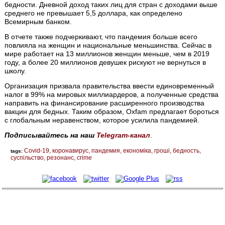
бедности. Дневной доход таких лиц для стран с доходами выше
среднего не превышает 5,5 доллара, как определено
Всемирным банком.
В отчете также подчеркивают, что пандемия больше всего
повлияла на женщин и национальные меньшинства. Сейчас в
мире работает на 13 миллионов женщин меньше, чем в 2019
году, а более 20 миллионов девушек рискуют не вернуться в
школу.
Организация призвала правительства ввести единовременный
налог в 99% на мировых миллиардеров, а полученные средства
направить на финансирование расширенного производства
вакцин для бедных. Таким образом, Oxfam предлагает бороться
с глобальным неравенством, которое усилила пандемией.
Подписывайтесь на наш
Telegram-канал
.
Covid-19
коронавирус
пандемия
економіка
гроші
бедность
tags:
суспільство
резонанс
crime