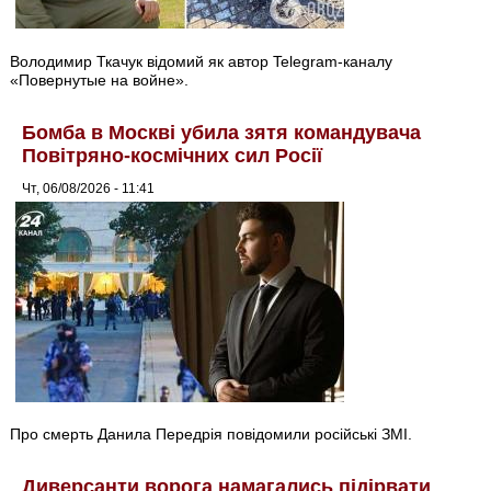
Володимир Ткачук відомий як автор Telegram-каналу
«Повернутые на войне».
Бомба в Москві убила зятя командувача
Повітряно-космічних сил Росії
Чт, 06/08/2026 - 11:41
Про смерть Данила Передрія повідомили російські ЗМІ.
Диверсанти ворога намагались підірвати