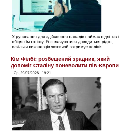
Угруповання для здійснення нападів наймає підлітків і
обіцяє їм готівку. Розплачуватися доводиться рідко,
оскільки виконавців зазвичай затримує поліція.
Кім Філбі: розбещений зрадник, який
допоміг Сталіну поневолити пів Європи
Ср, 29/07/2026 - 19:21