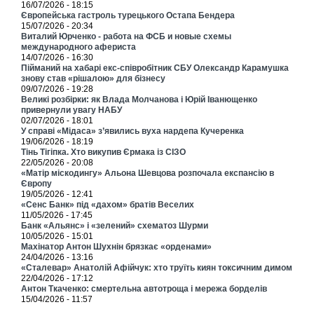
16/07/2026 - 18:15
Європейська гастроль турецького Остапа Бендера
15/07/2026 - 20:34
Виталий Юрченко - работа на ФСБ и новые схемы
международного афериста
14/07/2026 - 16:30
Пійманий на хабарі екс-співробітник СБУ Олександр Карамушка
знову став «рішалою» для бізнесу
09/07/2026 - 19:28
Великі розбірки: як Влада Молчанова і Юрій Іванющенко
привернули увагу НАБУ
02/07/2026 - 18:01
У справі «Мідаса» з’явились вуха нардепа Кучеренка
19/06/2026 - 18:19
Тінь Тігіпка. Хто викупив Єрмака із СІЗО
22/05/2026 - 20:08
«Матір міскодингу» Альона Шевцова розпочала експансію в
Європу
19/05/2026 - 12:41
«Сенс Банк» під «дахом» братів Веселих
11/05/2026 - 17:45
Банк «Альянс» і «зелений» схематоз Шурми
10/05/2026 - 15:01
Махінатор Антон Шухнін брязкає «орденами»
24/04/2026 - 13:16
«Сталевар» Анатолій Афійчук: хто труїть киян токсичним димом
22/04/2026 - 17:12
Антон Ткаченко: смертельна автотроща і мережа борделів
15/04/2026 - 11:57