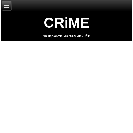
CRiME
зазирнути на темний бік