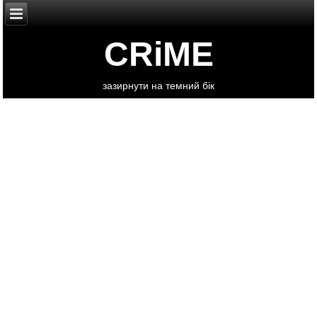
CRiME
зазирнути на темний бік