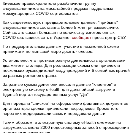
Киевские правоохранители разоблачили группу
злоумышленников на масштабной продаже поддельных
международных COVID-сертификатов.
Как свидетельствуют предварительные данные, "прибыль"
злоумышленников составила более 5 млн грн ежемесячно.
Сейчас это самая большая по количеству изготовленных
COVID-фальшивок сеть в Украине,
сообщает
пресс-центр СБУ.
По предварительным данным, участие в незаконной схеме
принимали по меньшей мере десять человек.
Установлено, что противоправную деятельность организовали
два жителя столицы. Для реализации схемы они привлекли
нескольких руководителей медучреждений и 6 семейных врачей
из разных регионов страны.
За разные суммы денег они вносили данные "клиентов" в
электронную систему eHealth для дальнейшей загрузки в
Единый портал государственных услуг "Дія".
Для передачи "списков" на оформление фиктивных документов
организаторы сделки привлекали посредников. Кроме того,
через них поддерживали связь и передавали деньги.
Таким образом, в электронную систему eHealth ежемесячно
загружалось около 2000 недостоверных записей о прохождении
гражданами вакцинации.