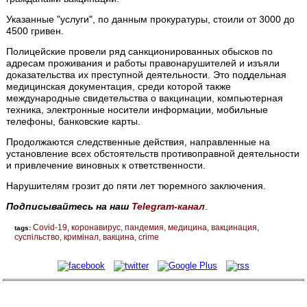
Указанные "услуги", по данным прокуратуры, стоили от 3000 до
4500 гривен.
Полицейские провели ряд санкционированных обысков по
адресам проживания и работы правонарушителей и изъяли
доказательства их преступной деятельности. Это поддельная
медицинская документация, среди которой также
международные свидетельства о вакцинации, компьютерная
техника, электронные носители информации, мобильные
телефоны, банковские карты.
Продолжаются следственные действия, направленные на
установление всех обстоятельств противоправной деятельности
и привлечение виновных к ответственности.
Нарушителям грозит до пяти лет тюремного заключения.
Подписывайтесь на наш
Telegram-канал
.
Covid-19
коронавирус
пандемия
медицина
вакцинация
tags:
суспільство
кримінал
вакцина
crime