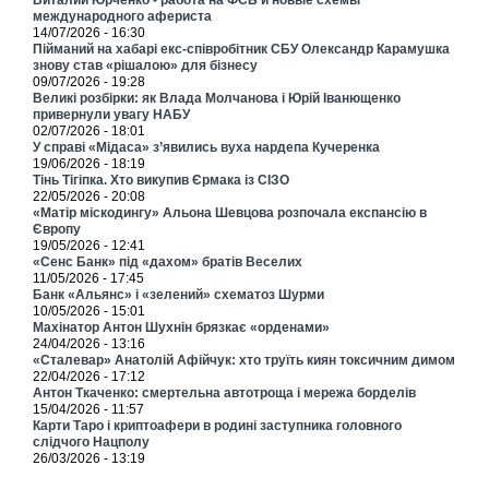
Виталий Юрченко - работа на ФСБ и новые схемы
международного афериста
14/07/2026 - 16:30
Пійманий на хабарі екс-співробітник СБУ Олександр Карамушка
знову став «рішалою» для бізнесу
09/07/2026 - 19:28
Великі розбірки: як Влада Молчанова і Юрій Іванющенко
привернули увагу НАБУ
02/07/2026 - 18:01
У справі «Мідаса» з’явились вуха нардепа Кучеренка
19/06/2026 - 18:19
Тінь Тігіпка. Хто викупив Єрмака із СІЗО
22/05/2026 - 20:08
«Матір міскодингу» Альона Шевцова розпочала експансію в
Європу
19/05/2026 - 12:41
«Сенс Банк» під «дахом» братів Веселих
11/05/2026 - 17:45
Банк «Альянс» і «зелений» схематоз Шурми
10/05/2026 - 15:01
Махінатор Антон Шухнін брязкає «орденами»
24/04/2026 - 13:16
«Сталевар» Анатолій Афійчук: хто труїть киян токсичним димом
22/04/2026 - 17:12
Антон Ткаченко: смертельна автотроща і мережа борделів
15/04/2026 - 11:57
Карти Таро і криптоафери в родині заступника головного
слідчого Нацполу
26/03/2026 - 13:19