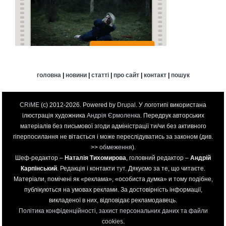
головна
|
новини
|
статті
|
про сайт
|
контакт
|
пошук
CRiME
(c) 2012-2026. Powered by
Drupal
. У логотипі використана
ілюстрація художника
Андрія Єрмоленка
. Передрук авторських
матеріалів без письмової згоди адміністрації ти/чи без активного
гіперпосилання не вітається і може переслідуватись за законом (див.
>>
обмеження
).
Шеф-редактор –
Наталія Тихомирова
, головний редактор –
Андрій
Карпінський
. Редакція і контакти
тут
. Дякуємо за те, що читаєте.
Матеріали, помічені як «реклама», «особиста думка» и тому подібне,
публікуються на умовах реклами. За достовірність інформації,
викладеної в них, відповідає рекламодавець.
Політика конфіденційності, захист персональних даних та файли
cookies
.