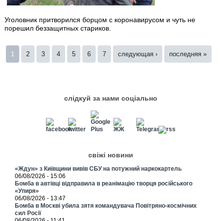
Уголовник притворился борцом с коронавирусом и чуть не
порешил беззащитных стариков.
Страницы
1
2
3
4
5
6
7
следующая ›
последняя »
слідкуй за нами соціально
свіжі новини
«Ждун» з Київщини вивів СБУ на потужний наркокартель
06/08/2026 - 15:06
Бомба в автівці відправила в реанімацію творця російського
«Упиря»
06/08/2026 - 13:47
Бомба в Москві убила зятя командувача Повітряно-космічних
сил Росії
06/08/2026 - 11:41