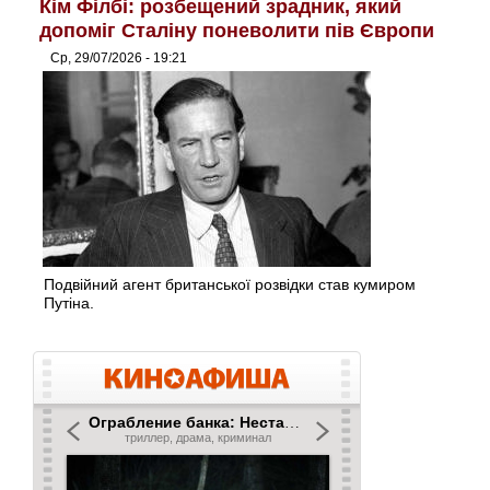
Кім Філбі: розбещений зрадник, який
допоміг Сталіну поневолити пів Європи
Ср, 29/07/2026 - 19:21
Подвійний агент британської розвідки став кумиром
Путіна.