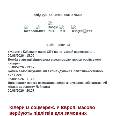
слідкуй за нами соціально
свіжі новини
«Ждун» з Київщини вивів СБУ на потужний наркокартель
06/08/2026 - 15:06
Бомба в автівці відправила в реанімацію творця російського
«Упиря»
06/08/2026 - 13:47
Бомба в Москві убила зятя командувача Повітряно-космічних
сил Росії
06/08/2026 - 11:41
Диверсанти ворога намагались підірвати українській вантажний
літак в аеропорту Лейпцига
05/08/2026 - 20:07
Кілери із соцмереж. У Європі масово
вербують підлітків для замовних