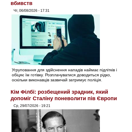
вбивств
Чт, 06/08/2026 - 17:31
Угруповання для здійснення нападів наймає підлітків і
обіцяє їм готівку. Розплачуватися доводиться рідко,
оскільки виконавців зазвичай затримує поліція.
Кім Філбі: розбещений зрадник, який
допоміг Сталіну поневолити пів Європи
Ср, 29/07/2026 - 19:21