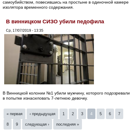
самоубийством, повесившись на простыне в одиночной камере
изолятора временного содержания.
В винницком СИЗО убили педофила
Ср, 17/07/2019 - 13:35
В Винницкой колонии №1 убили мужчину, которого подозревали
в попытке изнасиловать 7-летнюю девочку.
Страницы
« первая
‹ предыдущая
1
2
3
4
5
6
7
8
9
следующая ›
последняя »