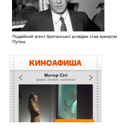
Подвійний агент британської розвідки став кумиром
Путіна.