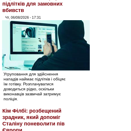
підлітків для замовних
вбивств
Чт, 06/08/2026 - 17:31
Угруповання для здійснення
нападів наймає підлітків і обіцяє
їм готівку. Розплачуватися
доводиться рідко, оскільки
виконавців зазвичай затримує
поліція.
Кім Філбі: розбещений
зрадник, який допоміг
Сталіну поневолити пів
Європи