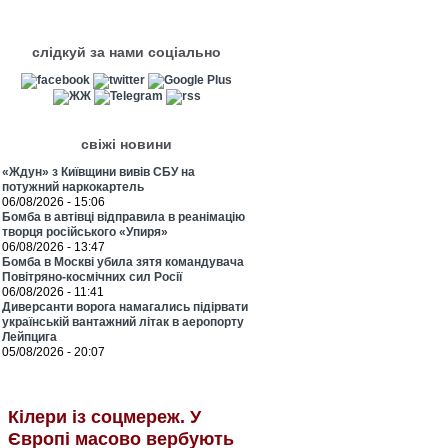
слідкуй за нами соціально
свіжі новини
«Ждун» з Київщини вивів СБУ на
потужний наркокартель
06/08/2026 - 15:06
Бомба в автівці відправила в реанімацію
творця російського «Упиря»
06/08/2026 - 13:47
Бомба в Москві убила зятя командувача
Повітряно-космічних сил Росії
06/08/2026 - 11:41
Диверсанти ворога намагались підірвати
українській вантажний літак в аеропорту
Лейпцига
05/08/2026 - 20:07
Кілери із соцмереж. У
Європі масово вербують