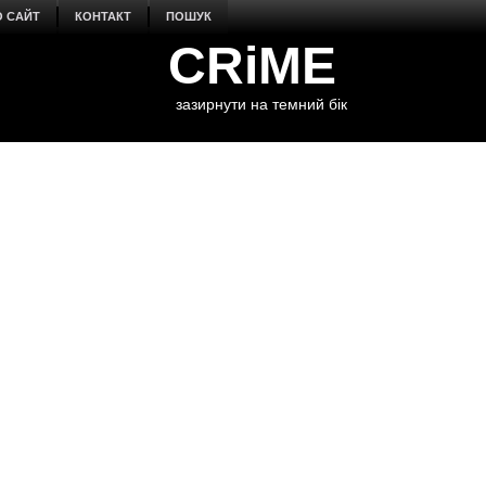
О САЙТ
КОНТАКТ
ПОШУК
CRiME
зазирнути на темний бік