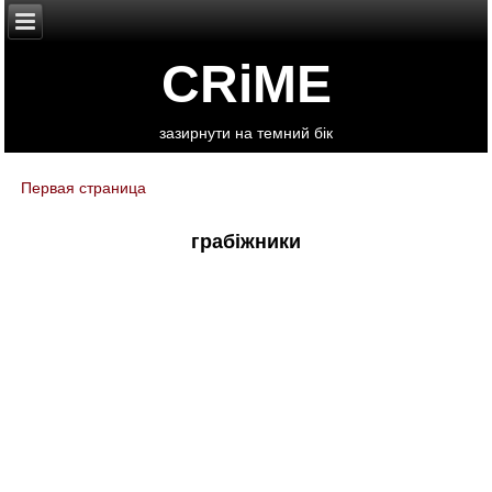
CRiME
зазирнути на темний бік
Первая страница
You are here
грабіжники