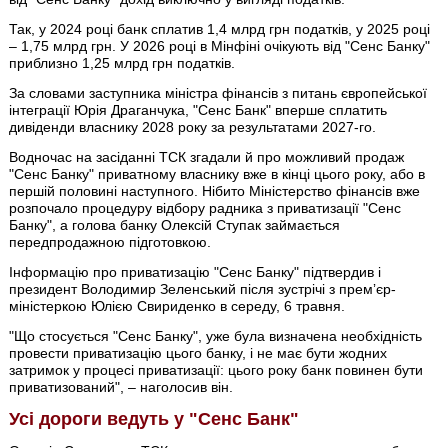
Так, у 2024 році банк сплатив 1,4 млрд грн податків, у 2025 році
– 1,75 млрд грн. У 2026 році в Мінфіні очікують від "Сенс Банку"
приблизно 1,25 млрд грн податків.
За словами заступника міністра фінансів з питань європейської
інтеграції Юрія Драганчука, "Сенс Банк" вперше сплатить
дивіденди власнику 2028 року за результатами 2027-го.
Водночас на засіданні ТСК згадали й про можливий продаж
"Сенс Банку" приватному власнику вже в кінці цього року, або в
першій половині наступного. Нібито Міністерство фінансів вже
розпочало процедуру відбору радника з приватизації "Сенс
Банку", а голова банку Олексій Ступак займається
передпродажною підготовкою.
Інформацію про приватизацію "Сенс Банку" підтвердив і
президент Володимир Зеленський після зустрічі з премʼєр-
міністеркою Юлією Свириденко в середу, 6 травня.
"Що стосується "Сенс Банку", уже була визначена необхідність
провести приватизацію цього банку, і не має бути жодних
затримок у процесі приватизації: цього року банк повинен бути
приватизований", – наголосив він.
Усі дороги ведуть у "Сенс Банк"