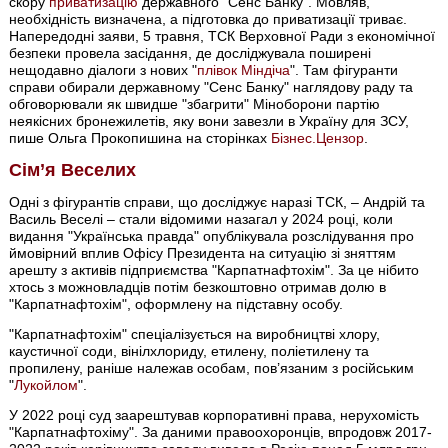
скору
приватизацію
державного "Сенс Банку". Мовляв,
необхідність визначена, а підготовка до приватизації триває.
Напередодні заяви, 5 травня, ТСК Верховної Ради з економічної
безпеки провела засідання, де досліджувала поширені
нещодавно діалоги з нових "
плівок Міндіча
". Там фігуранти
справи обирали державному "Сенс Банку" наглядову раду та
обговорювали як швидше "збагрити" Міноборони партію
неякісних бронежилетів, яку вони завезли в Україну для ЗСУ,
пише Ольга Прокопишина на сторінках
Бізнес.Цензор
.
Сім’я Веселих
Одні з фігурантів справи, що досліджує наразі ТСК, – Андрій та
Василь Веселі – стали відомими назагал у 2024 році, коли
видання "Українська правда" опублікувала розслідування про
ймовірний вплив Офісу Президента на ситуацію зі зняттям
арешту з активів підприємства "Карпатнафтохім". За це нібито
хтось з можновладців потім безкоштовно отримав долю в
"Карпатнафтохім", оформлену на підставну особу.
"Карпатнафтохім" спеціалізується на виробництві хлору,
каустичної соди, вінілхлориду, етилену, поліетилену та
пропилену, раніше належав особам, пов’язаним з російським
"
Лукойлом
".
У 2022 році суд заарештував корпоративні права, нерухомість
"Карпатнафтохіму". За даними правоохоронців, впродовж 2017-