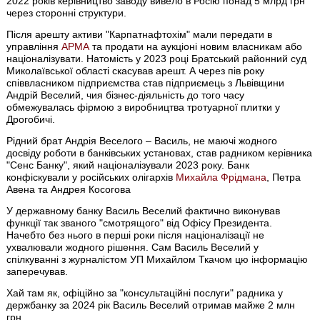
2022 років керівництво заводу вивело в Росію понад 5 млрд грн
через сторонні структури.
Після арешту активи "Карпатнафтохім" мали передати в
управління
АРМА
та продати на аукціоні новим власникам або
націоналізувати. Натомість у 2023 році Братський районний суд
Миколаївської області скасував арешт. А через пів року
співвласником підприємства став підприємець з Львівщини
Андрій Веселий, чия бізнес-діяльність до того часу
обмежувалась фірмою з виробництва тротуарної плитки у
Дрогобичі.
Рідний брат Андрія Веселого – Василь, не маючі жодного
досвіду роботи в банківських установах, став радником керівника
"Сенс Банку", який націоналізували 2023 року. Банк
конфіскували у російських олігархів
Михайла Фрідмана
, Петра
Авена та Андрея Косогова
У державному банку Василь Веселий фактично виконував
функції так званого "смотрящого" від Офісу Президента.
Начебто без нього в перші роки після націоналізації не
ухвалювали жодного рішення. Сам Василь Веселий у
спілкуванні з журналістом УП Михайлом Ткачом цю інформацію
заперечував.
Хай там як, офіційно за "консультаційні послуги" радника у
держбанку за 2024 рік Василь Веселий отримав майже 2 млн
грн.