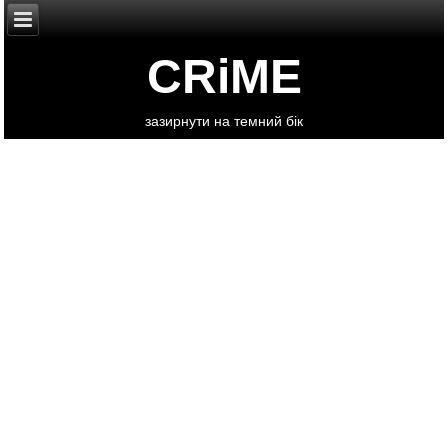
CRiME
зазирнути на темний бік