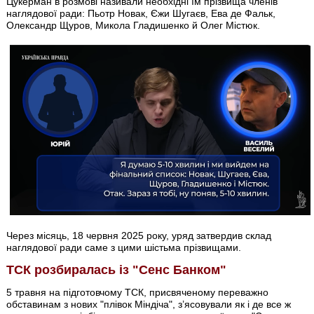
Цукерман в розмові називали необхідні їм прізвища членів
наглядової ради: Пьотр Новак, Єжи Шугаєв, Ева де Фальк,
Олександр Щуров, Микола Гладишенко й Олег Містюк.
Через місяць, 18 червня 2025 року, уряд затвердив склад
наглядової ради саме з цими шістьма прізвищами.
ТСК розбиралась із "Сенс Банком"
5 травня на підготовчому ТСК, присвяченому переважно
обставинам з нових "плівок Міндіча", з’ясовували як і де все ж