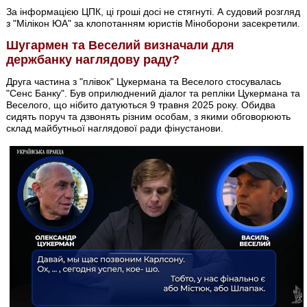
За інформацією ЦПК, ці гроші досі не стягнуті. А судовий розгляд
з "Мілікон ЮА" за клопотанням юристів Міноборони засекретили.
Шугармен та Веселий визначали для
держбанку наглядову раду?
Друга частина з "плівок" Цукермана та Веселого стосувалась
"Сенс Банку". Був оприлюднений діалог та репліки Цукермана та
Веселого, що нібито датуються 9 травня 2025 року. Обидва
сидять поруч та дзвонять різним особам, з якими обговорюють
склад майбутньої наглядової ради фінустанови.