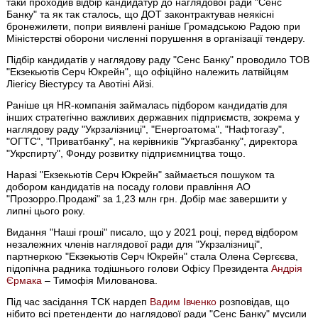
таки проходив відбір кандидатур до наглядової ради "Сенс
Банку" та як так сталось, що ДОТ законтрактував неякісні
бронежилети, попри виявлені раніше Громадською Радою при
Міністерстві оборони численні порушення в організації тендеру.
Підбір кандидатів у наглядову раду "Сенс Банку" проводило ТОВ
"Екзекьютів Серч Юкрейн", що офіційно належить латвійцям
Ліегісу Віестурсу та Авотіні Айзі.
Раніше ця HR-компанія займалась підбором кандидатів для
інших стратегічно важливих державних підприємств, зокрема у
наглядову раду "Укрзалізниці", "Енергоатома", "Нафтогазу",
"ОГТС", "Приватбанку", на керівників "Укргазбанку", директора
"Укрспирту", Фонду розвитку підприємництва тощо.
Наразі "Екзекьютів Серч Юкрейн" займається пошуком та
добором кандидатів на посаду голови правління АО
"Прозорро.Продажі" за 1,23 млн грн. Добір має завершити у
липні цього року.
Видання "Наші гроші" писало, що у 2021 році, перед відбором
незалежних членів наглядової ради для "Укрзалізниці",
партнеркою "Екзекьютів Серч Юкрейн" стала Олена Сергєєва,
підопічна радника тодішнього голови Офісу Президента
Андрія
Єрмака
– Тимофія Милованова.
Під час засідання ТСК нардеп
Вадим Івченко
розповідав, що
нібито всі претенденти до наглядової ради "Сенс Банку" мусили