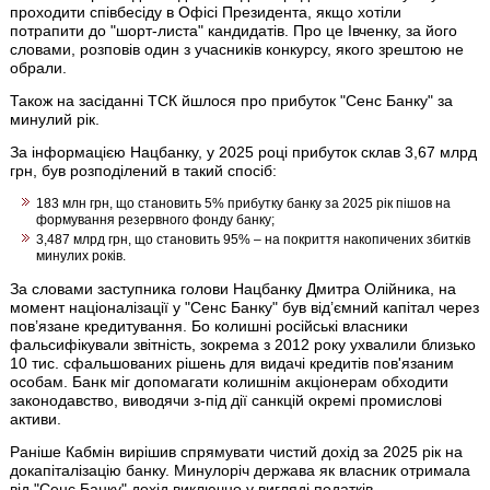
проходити співбесіду в Офісі Президента, якщо хотіли
потрапити до "шорт-листа" кандидатів. Про це Івченку, за його
словами, розповів один з учасників конкурсу, якого зрештою не
обрали.
Також на засіданні ТСК йшлося про прибуток "Сенс Банку" за
минулий рік.
За інформацією Нацбанку, у 2025 році прибуток склав 3,67 млрд
грн, був розподілений в такий спосіб:
183 млн грн, що становить 5% прибутку банку за 2025 рік пішов на
формування резервного фонду банку;
3,487 млрд грн, що становить 95% – на покриття накопичених збитків
минулих років.
За словами заступника голови Нацбанку Дмитра Олійника, на
момент націоналізації у "Сенс Банку" був від’ємний капітал через
пов’язане кредитування. Бо колишні російські власники
фальсифікували звітність, зокрема з 2012 року ухвалили близько
10 тис. сфальшованих рішень для видачі кредитів пов'язаним
особам. Банк міг допомагати колишнім акціонерам обходити
законодавство, виводячи з-під дії санкцій окремі промислові
активи.
Раніше Кабмін вирішив спрямувати чистий дохід за 2025 рік на
докапіталізацію банку. Минулоріч держава як власник отримала
від "Сенс Банку" дохід виключно у вигляді податків.