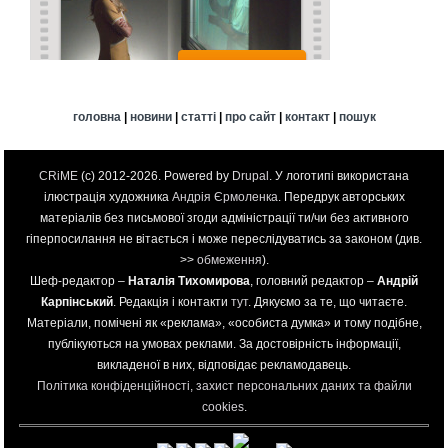
головна
|
новини
|
статті
|
про сайт
|
контакт
|
пошук
CRiME
(c) 2012-2026. Powered by
Drupal
. У логотипі використана
ілюстрація художника
Андрія Єрмоленка
. Передрук авторських
матеріалів без письмової згоди адміністрації ти/чи без активного
гіперпосилання не вітається і може переслідуватись за законом (див.
>>
обмеження
).
Шеф-редактор –
Наталія Тихомирова
, головний редактор –
Андрій
Карпінський
. Редакція і контакти
тут
. Дякуємо за те, що читаєте.
Матеріали, помічені як «реклама», «особиста думка» и тому подібне,
публікуються на умовах реклами. За достовірність інформації,
викладеної в них, відповідає рекламодавець.
Політика конфіденційності, захист персональних даних та файли
cookies
.