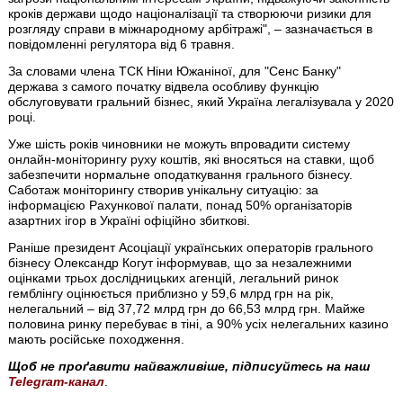
кроків держави щодо націоналізації та створюючи ризики для
розгляду справи в міжнародному арбітражі", – зазначається в
повідомленні регулятора від 6 травня.
За словами члена ТСК Ніни Южаніної, для "Сенс Банку"
держава з самого початку відвела особливу функцію
обслуговувати гральний бізнес, який Україна легалізувала у 2020
році.
Уже шість років чиновники не можуть впровадити систему
онлайн-моніторингу руху коштів, які вносяться на ставки, щоб
забезпечити нормальне оподаткування грального бізнесу.
Саботаж моніторингу створив унікальну ситуацію: за
інформацією Рахункової палати, понад 50% організаторів
азартних ігор в Україні офіційно збиткові.
Раніше президент Асоціації українських операторів грального
бізнесу Олександр Когут інформував, що за незалежними
оцінками трьох дослідницьких агенцій, легальний ринок
гемблінгу оцінюється приблизно у 59,6 млрд грн на рік,
нелегальний – від 37,72 млрд грн до 66,53 млрд грн. Майже
половина ринку перебуває в тіні, а 90% усіх нелегальних казино
мають російське походження.
Щоб не проґавити найважливіше, підписуйтесь на наш
Telegram-канал
.