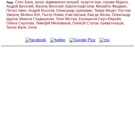
Сенс Банк
гроші
відмивання грошей
азартні ігри
справа Мідаса
Tags:
Андрій Веселий
Василь Веселий
Карпатнафтохім
Михайло Фрідман
Петро Авен
Андрій Косогов
Олександр Цукерман
Тимур Міндіч
Рустем
Умєров
Мілікон ЮА
Пьотр Новак
Єжи Шугаєв
Ева де Фальк
Олександр
Щуров
Микола Гладишенко
Олег Містюк
Екзекьютів Серч Юкрейн
Олена Сергєєва
Тимофій Милованов
Олексій Ступак
приватизація
Sense Bank
crime