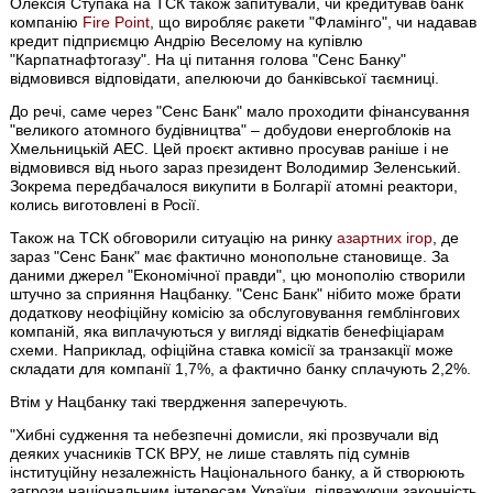
Олексія Ступака на ТСК також запитували, чи кредитував банк
компанію
Fire Point
, що виробляє ракети "Фламінго", чи надавав
кредит підприємцю Андрію Веселому на купівлю
"Карпатнафтогазу". На ці питання голова "Сенс Банку"
відмовився відповідати, апелюючи до банківської таємниці.
До речі, саме через "Сенс Банк" мало проходити фінансування
"великого атомного будівництва" – добудови енергоблоків на
Хмельницькій АЕС. Цей проєкт активно просував раніше і не
відмовився від нього зараз президент Володимир Зеленський.
Зокрема передбачалося викупити в Болгарії атомні реактори,
колись виготовлені в Росії.
Також на ТСК обговорили ситуацію на ринку
азартних ігор
, де
зараз "Сенс Банк" має фактично монопольне становище. За
даними джерел "Економічної правди", цю монополію створили
штучно за сприяння Нацбанку. "Сенс Банк" нібито може брати
додаткову неофіційну комісію за обслуговування гемблінгових
компаній, яка виплачуються у вигляді відкатів бенефіціарам
схеми. Наприклад, офіційна ставка комісії за транзакції може
складати для компанії 1,7%, а фактично банку сплачують 2,2%.
Втім у Нацбанку такі твердження заперечують.
"Хибні судження та небезпечні домисли, які прозвучали від
деяких учасників ТСК ВРУ, не лише ставлять під сумнів
інституційну незалежність Національного банку, а й створюють
загрози національним інтересам України, підважуючи законність