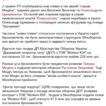
2 травня УП опублікувала нові плівки в так званій "справі
Міндіча", зокрема діалог між Василем Веселим та
Олександром
Цукерманом
. Останній вже отримав підозру в справі
привласнення коштів "
Енергоатому
", наразі перебуває в Ізраїлі.
Олександр Цукерман у попередніх записах фігурував під псевдо
"Шугармен".
Частина "нових плівок" стосується постачання в Україну партії
бронежилетів, які були законтрактовані структурою Міноборони,
але врешті не прийняті через їх відверто низьку якість.
Йдеться про тендер ДП Міністерства Оборони України
"Державний оператор тилу" (ДОТ) з ТОВ "Мілікон ЮА" на
постачання 10 тис. бронежилетів вартістю майже 225 млн грн.
Раніше ці ж бронежилети були предметом розмови
Тимура
Міндіча
з тодішнім міністром оборони
Рустемом Умєровим
. Тоді
Міндіч тиснув на Умєрова, щоб бронежилети неналежної якості,
в які Міндіч за його словами "вклав особисті кошти", врешті в
Міноборони прийняли.
"Центр протидії корупції" (ЦПК) повідомляє, що лише після
звільнення Умєрова з посади міністра оборони ДОТ розірвав
контракт з ТОВ "Мілікон ЮА". Згодом в Міноборони подали позов
на "Мілікон ЮА", щоб стягнути 97,5 млн грн штрафів за зірване
постачання бронежилетів.