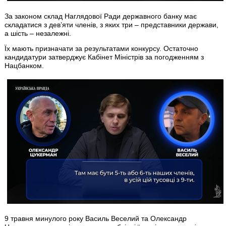
За законом склад Наглядової Ради державного банку має
складатися з дев’яти членів, з яких три – представники держави,
а шість – незалежні.
Їх мають призначати за результатами конкурсу. Остаточно
кандидатури затверджує Кабінет Міністрів за погодженням з
Нацбанком.
9 травня минулого року Василь Веселий та Олександр