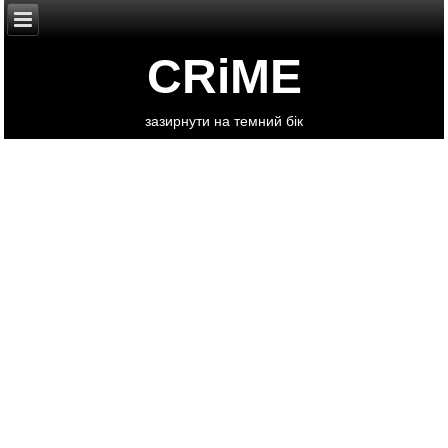
CRiME
зазирнути на темний бік