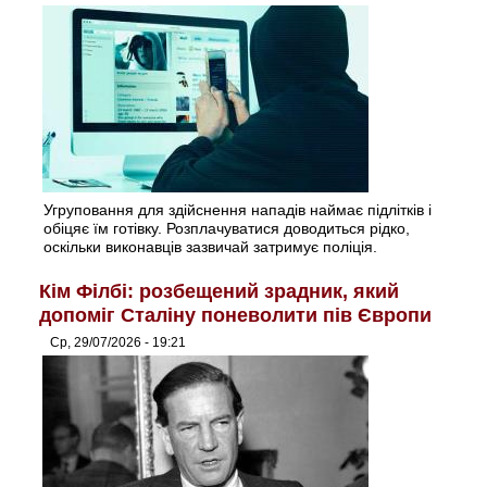
Угруповання для здійснення нападів наймає підлітків і
обіцяє їм готівку. Розплачуватися доводиться рідко,
оскільки виконавців зазвичай затримує поліція.
Кім Філбі: розбещений зрадник, який
допоміг Сталіну поневолити пів Європи
Ср, 29/07/2026 - 19:21