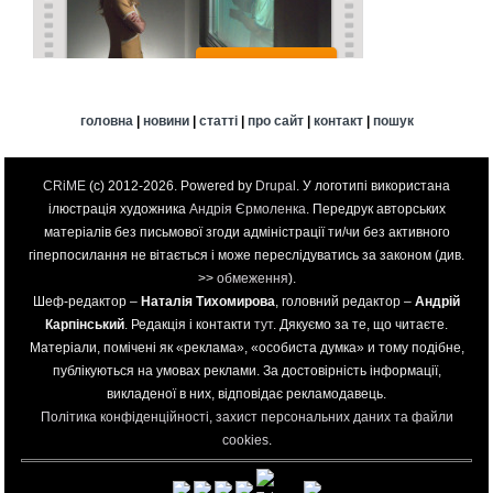
головна
|
новини
|
статті
|
про сайт
|
контакт
|
пошук
CRiME
(c) 2012-2026. Powered by
Drupal
. У логотипі використана
ілюстрація художника
Андрія Єрмоленка
. Передрук авторських
матеріалів без письмової згоди адміністрації ти/чи без активного
гіперпосилання не вітається і може переслідуватись за законом (див.
>>
обмеження
).
Шеф-редактор –
Наталія Тихомирова
, головний редактор –
Андрій
Карпінський
. Редакція і контакти
тут
. Дякуємо за те, що читаєте.
Матеріали, помічені як «реклама», «особиста думка» и тому подібне,
публікуються на умовах реклами. За достовірність інформації,
викладеної в них, відповідає рекламодавець.
Політика конфіденційності, захист персональних даних та файли
cookies
.