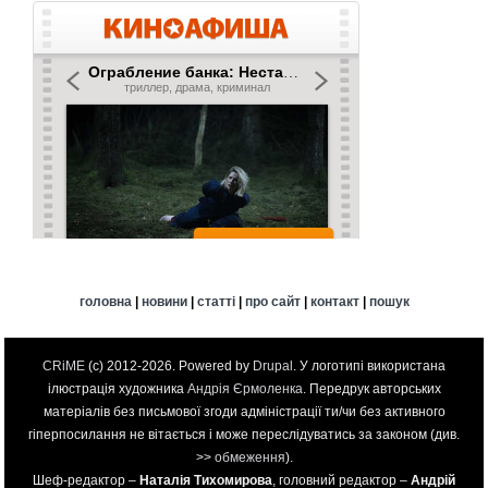
головна
|
новини
|
статті
|
про сайт
|
контакт
|
пошук
CRiME
(c) 2012-2026. Powered by
Drupal
. У логотипі використана
ілюстрація художника
Андрія Єрмоленка
. Передрук авторських
матеріалів без письмової згоди адміністрації ти/чи без активного
гіперпосилання не вітається і може переслідуватись за законом (див.
>>
обмеження
).
Шеф-редактор –
Наталія Тихомирова
, головний редактор –
Андрій