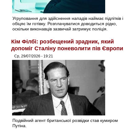
Угруповання для здійснення нападів наймає підлітків і
обіцяє їм готівку. Розплачуватися доводиться рідко,
оскільки виконавців зазвичай затримує поліція.
Кім Філбі: розбещений зрадник, який
допоміг Сталіну поневолити пів Європи
Ср, 29/07/2026 - 19:21
Подвійний агент британської розвідки став кумиром
Путіна.