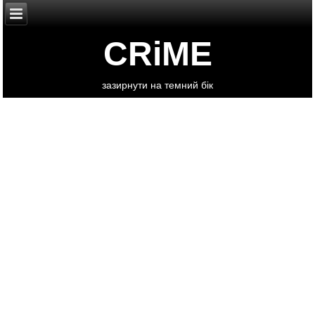
CRiME
зазирнути на темний бік