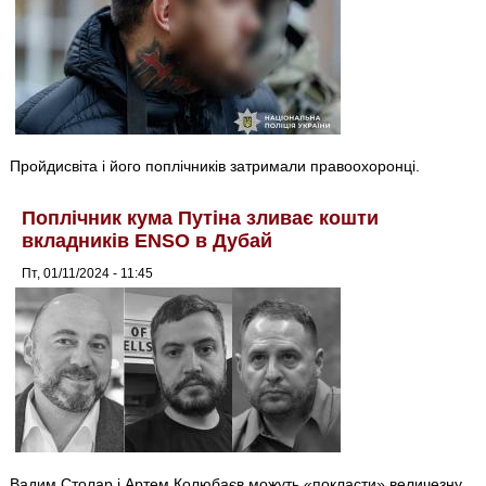
Пройдисвіта і його поплічників затримали правоохоронці.
Поплічник кума Путіна зливає кошти
вкладників ENSO в Дубай
Пт, 01/11/2024 - 11:45
Вадим Столар і Артем Колюбаєв можуть «покласти» величезну