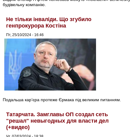
будівельну компанію.
Не тільки інваліди. Що згубило
генпрокурора Костіна
Пт, 25/10/2024 - 16:46
Подальша кар’єра протеже Єрмака під великим питанням.
Татарчата. Замглавы ОП создал сеть
"решал" невыгодных для власти дел
(+видео)
Чт, 07/03/2024 - 18:38