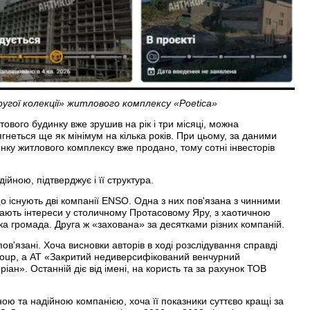
угої колекції» житлового комплексу «Poetica»
отового будинку вже зрушив на рік і три місяці, можна
гнеться ще як мінімум на кілька років. При цьому, за даними
инку житлового комплексу вже продано, тому сотні інвесторів
йною, підтверджує і її структура.
що існують дві компанії ENSO. Одна з них пов'язана з чинними
ають інтереси у столичному Протасовому Яру, з хаотичною
ка громада. Друга ж «захована» за десятками різних компаній.
пов'язані. Хоча висновки авторів в ході розслідування справді
oup, а АТ «Закритий недиверсифікований венчурний
ан». Останній діє від імені, на користь та за рахунок ТОВ
ою та надійною компанією, хоча її показники суттєво кращі за