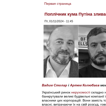
Первая страница
You are here
Поплічник кума Путіна злив
Пт, 01/11/2024 - 11:45
Вадим Столар
і
Артем Колюбаєв
мож
Український ринок
нерухомості
складно н
банкрутували великі будівельні компані
власники цих корпорацій. Вони замість т
власні, витрачаючи їх на свій розсуд, го