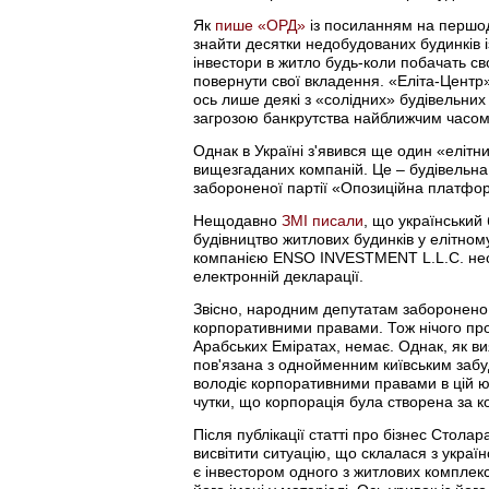
Як
пише «ОРД»
із посиланням на першод
знайти десятки недобудованих будинків 
інвестори в житло будь-коли побачать сво
повернути свої вкладення. «Еліта-Центр
ось лише деякі з «солідних» будівельних
загрозою банкрутства найближчим часом
Однак в Україні з'явився ще один «елітн
вищезгаданих компаній. Це – будівельн
забороненої партії «Опозиційна платфо
Нещодавно
ЗМІ писали
, що український
будівництво житлових будинків у елітном
компанією ENSO INVESTMENT L.L.C. нескл
електронній декларації.
Звісно, народним депутатам заборонено
корпоративними правами. Тож нічого про
Арабських Еміратах, немає. Однак, як ви
пов'язана з однойменним київським за
володіє корпоративними правами в цій юр
чутки, що корпорація була створена за к
Після публікації статті про бізнес Стол
висвітити ситуацію, що склалася з укра
є інвестором одного з житлових комплекс