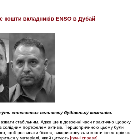
ає кошти вкладників ENSO в Дубай
уть «покласти» величезну будівельну компанію.
азвати стабільним. Адже ще в довоєнні часи практично щороку
ї із солідним портфелем активів. Першопричиною цьому були
ого, щоб розвивати бізнес, використовували кошти інвесторів як
вориться у матеріалі, який цитують
[гучні справи]
.