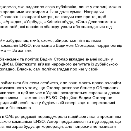
жерело, яке видалило свою публікацію, лише у столиці можна
із проданими квартирами. Їхня доля сумна. Навряд чи
ї заповітні квадратні метри, не кажучи вже про те, щоб
», «Аркада», «Укрбуд», «Київміськбуд», «Сага Девелопмент» —
 компаній, які повністю збанкрутували або знаходяться під
.
ий» забудовник, який, схоже, збирається піти шляхом
а компанія ENSO, пов'язана з Вадимом Столаром, нардепом від
рма — За життя».
 бізнесмен та політик Вадим Столар вкладає значні кошти у
у Дубаї. Відстежити зв'язки народного депутата із дубайською
адно. Власне, сам політик згадав про неї у своїй
 займатися бізнесом особисто, але вони мають право володіти
тизаконного у тому, що Столар розвиває бізнес у Об'єднаних
явилося, в цей же час в Україні розгортається справжня драма,
будовником — компанією ENSO. Офіційно Вадим Столар не
идичній особі, але у будівельній сфері ходять переконливі
ошти бізнесмена.
ара в ОАЕ до редакції-першоджерела надійшов лист з проханням
їнською компанією ENSO. Автор представився та підтвердив, що
ів, які зараз будує ця корпорація, але попросив не називати