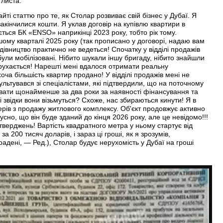
 листа:
йті статтю про те, як Столар розвиває свій бізнес у Дубаї. Я
акінчилися кошти. Я уклав договір на купівлю квартири в
ться БК «ENSO» наприкінці 2023 року, тобто рік тому.
ому кварталі 2025 року (так прописано у договорі, надаю вам
удівництво практично не ведеться! Спочатку у відділі продажів
були мобілізовані. Нібито шукали іншу бригаду, нібито знайшли
е рухається! Нарешті мені вдалося отримати реальну
оча більшість квартир продано! У відділі продажів мені не
льтувався зі спеціалістами, які підтвердили, що на поточному
увати щонайменше за два роки за наявності фінансування та
є, і звідки вони візьмуться? Схоже, нас збираються кинути! Я в
ерів з продажу житлового комплексу. Об'єкт продовжує активно
сно, що він буде зданий до кінця 2026 року, але це невідомо!!!
дтверджень! Вартість квадратного метра у ньому стартує від
 200 тисяч доларів, і зараз ці гроші, як я зрозумів,
радені, — Ред.), Столар будує нерухомість у Дубаї на гроші