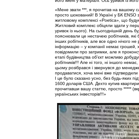
його імені у матеріалі. Ось уривок із його
«Мене звати ***, я прочитав на вашому са
просто шокований! В Україні у БК ENSO з
житловому комплексі «Poetica», що будує
Житловий комплекс обіцяли здати у перш
уривок із нього). На сьогоднішній день б
пояснювали це нестачею робітників, які 
інших робітників, але все одно нічого н
інформацію – у компанії немає грошей, х
повідомили про затримки, але я проконсу
етапі будівництва об'єкт можливо добуд
робітників!!! Але ні того, ні іншого нема
цьому розібрався і звернувся до менедж
продаватися, хоча мені вже підтвердили у
І це було сказано усно, без будь-яких пі
1600 доларів США. Дехто купив квартири за
прочитавши вашу статтю, просто ***** (вк
українських інвесторів!!!»