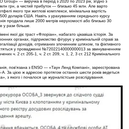
Group» — виручка в період з 2020 по 2023 рік, згідно з
млн грн, а чистий прибуток — близько 45 млн. Але варто
тфелі якого три житлові комплекси, мінімальна вартість
1500 доларів США. Навіть з урахуванням середнього курсу
анія продала лише 2000 метрів нерухомості або близько 30
 у рази більше.
мені якої діє траст «Флоріан», набагато цікавіша історія. За
онних органах, підприємство фігурує у кримінальній справі за
егалізації доходів, отриманих злочинним шляхом, та фіктивного
містяться у провадженні №72022140000000013 за звинуваченням
них ч. 2 ст. 205-1, ч. 2 ст. 209, ч. 1, 2, 3 ст. 212 Кримінального
панія, пов'язана з ENSO — «Таун Ленд Компані», зареєстрована
25-А. За цією ж адресою протягом останніх шести років ведеться
a», з якого і почалося це журналістське розслідування.