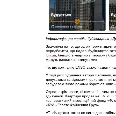
Інформація про стадію будівництва «Др
Зважаючи на те, що за рік термін здачі г
передбачити, що надалі будівництво затя
lun.ua
, більшість квартир у першому буд
можуть виявитися «кинутими».
Те, що компанію ENSO важко назвати наді
У ході розслідування автори з'ясували, 
депутатами та відомими юристами, які м
забудовою якого роками бореться київсь
Однак, окрім назви, ці компанії нічим не 
здивували. Квартири продає не ENSO Gr
корпоративний інвестиційний фонд «Флорі
«КУА «Ессетс Файненшл Груп».
АТ «Флоріан» також не виглядає стабільн