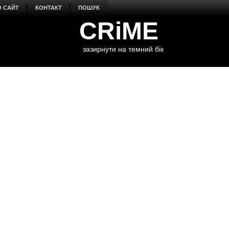
О САЙТ
КОНТАКТ
ПОШУК
CRiME
зазирнути на темний бік