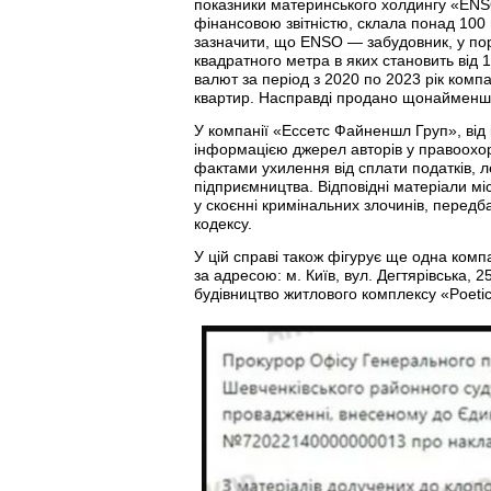
показники материнського холдингу «ENSO 
фінансовою звітністю, склала понад 100 
зазначити, що ENSO — забудовник, у пор
квадратного метра в яких становить від 
валют за період з 2020 по 2023 рік комп
квартир. Насправді продано щонайменше
У компанії «Ессетс Файненшл Груп», від і
інформацією джерел авторів у правоохор
фактами ухилення від сплати податків, л
підприємництва. Відповідні матеріали 
у скоєнні кримінальних злочинів, передбаче
кодексу.
У цій справі також фігурує ще одна ком
за адресою: м. Київ, вул. Дегтярівська, 
будівництво житлового комплексу «Poetic