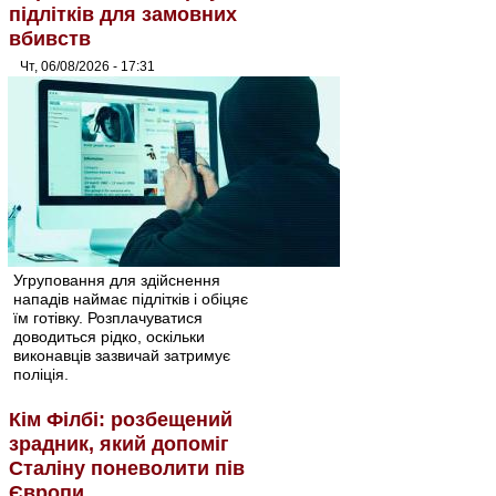
підлітків для замовних
вбивств
Чт, 06/08/2026 - 17:31
Угруповання для здійснення
нападів наймає підлітків і обіцяє
їм готівку. Розплачуватися
доводиться рідко, оскільки
виконавців зазвичай затримує
поліція.
Кім Філбі: розбещений
зрадник, який допоміг
Сталіну поневолити пів
Європи