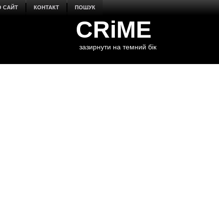
О САЙТ
КОНТАКТ
ПОШУК
CRiME
зазирнути на темний бік