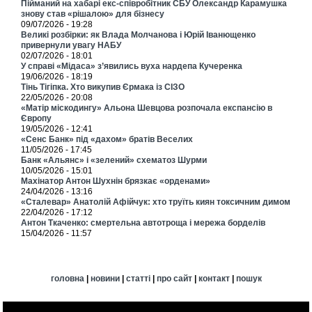
Пійманий на хабарі екс-співробітник СБУ Олександр Карамушка
знову став «рішалою» для бізнесу
09/07/2026 - 19:28
Великі розбірки: як Влада Молчанова і Юрій Іванющенко
привернули увагу НАБУ
02/07/2026 - 18:01
У справі «Мідаса» з’явились вуха нардепа Кучеренка
19/06/2026 - 18:19
Тінь Тігіпка. Хто викупив Єрмака із СІЗО
22/05/2026 - 20:08
«Матір міскодингу» Альона Шевцова розпочала експансію в
Європу
19/05/2026 - 12:41
«Сенс Банк» під «дахом» братів Веселих
11/05/2026 - 17:45
Банк «Альянс» і «зелений» схематоз Шурми
10/05/2026 - 15:01
Махінатор Антон Шухнін брязкає «орденами»
24/04/2026 - 13:16
«Сталевар» Анатолій Афійчук: хто труїть киян токсичним димом
22/04/2026 - 17:12
Антон Ткаченко: смертельна автотроща і мережа борделів
15/04/2026 - 11:57
головна
|
новини
|
статті
|
про сайт
|
контакт
|
пошук