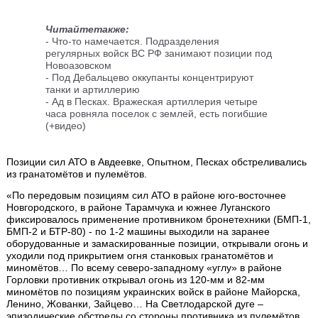
Читайтетакже:
- Что-то намечается. Подразделения
регулярных войск ВС РФ занимают позиции под
Новоазовском
- Под Дебальцево оккупанты концентрируют
танки и артиллерию
- Ад в Песках. Вражеская артиллерия четыре
часа ровняла поселок с землей, есть погибшие
(+видео)
Позиции сил АТО в Авдеевке, Опытном, Песках обстреливались
из гранатомётов и пулемётов.
«По передовым позициям сил АТО в районе юго-восточнее
Новгородского, в районе Тарамчука и южнее Луганского
фиксировалось применение противником бронетехники (БМП-1,
БМП-2 и БТР-80) - по 1-2 машины выходили на заранее
оборудованные и замаскированные позиции, открывали огонь и
уходили под прикрытием огня станковых гранатомётов и
миномётов… По всему северо-западному «углу» в районе
Горловки противник открывал огонь из 120-мм и 82-мм
миномётов по позициям украинских войск в районе Майорска,
Ленино, Жованки, Зайцево… На Светлодарской дуге –
эпизодические обстрелы со стороны противника из пулемётов,