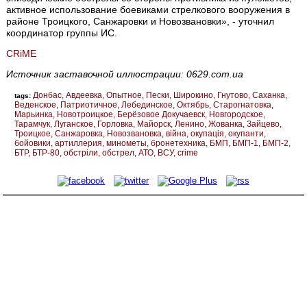
активное использование боевиками стрелкового вооружения в
районе Троицкого, Санжаровки и Новозвановки», - уточнил
координатор группы ИС.
CRiME
Источник заставочной иллюстрации: 0629.com.ua
Донбас
Авдеевка
Опытное
Пески
Широкино
Гнутово
Саханка
tags:
Веденское
Патриотичное
Лебединское
Октябрь
Старогнатовка
Марьинка
Новотроицкое
Берёзовое Докучаевск
Новгородское
Тарамчук
Луганское
Горловка
Майорск
Ленино
Жованка
Зайцево
Троицкое
Санжаровка
Новозвановка
війна
окупація
окупанти
бойовики
артиллерия
минометы
бронетехника
БМП
БМП-1
БМП-2
БТР
БТР-80
обстріли
обстрел
АТО
ВСУ
crime