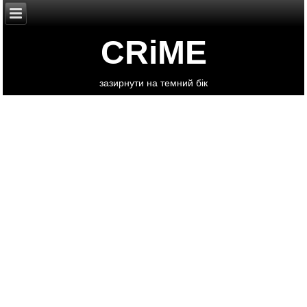
CRiME
зазирнути на темний бік