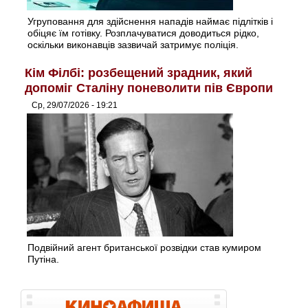
Угруповання для здійснення нападів наймає підлітків і
обіцяє їм готівку. Розплачуватися доводиться рідко,
оскільки виконавців зазвичай затримує поліція.
Кім Філбі: розбещений зрадник, який
допоміг Сталіну поневолити пів Європи
Ср, 29/07/2026 - 19:21
Подвійний агент британської розвідки став кумиром
Путіна.