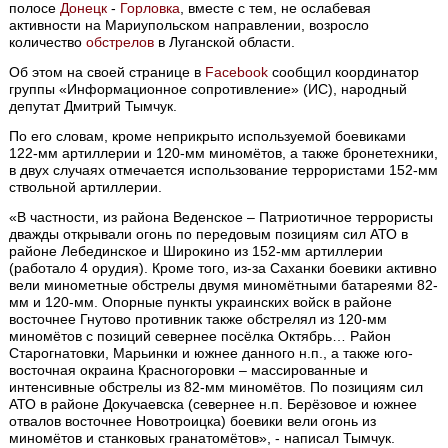
полосе
Донецк
-
Горловка
, вместе с тем, не ослабевая
активности на Мариупольском направлении, возросло
количество
обстрелов
в Луганской области.
Об этом на своей странице в
Facebook
сообщил координатор
группы «Информационное сопротивление» (ИС), народный
депутат Дмитрий Тымчук.
По его словам, кроме неприкрыто используемой боевиками
122-мм артиллерии и 120-мм миномётов, а также бронетехники,
в двух случаях отмечается использование террористами 152-мм
ствольной артиллерии.
«В частности, из района Веденское – Патриотичное террористы
дважды открывали огонь по передовым позициям сил АТО в
районе Лебединское и Широкино из 152-мм артиллерии
(работало 4 орудия). Кроме того, из-за Саханки боевики активно
вели минометные обстрелы двумя миномётными батареями 82-
мм и 120-мм. Опорные пункты украинских войск в районе
восточнее Гнутово противник также обстрелял из 120-мм
миномётов с позиций севернее посёлка Октябрь… Район
Старогнатовки, Марьинки и южнее данного н.п., а также юго-
восточная окраина Красногоровки – массированные и
интенсивные обстрелы из 82-мм миномётов. По позициям сил
АТО в районе Докучаевска (севернее н.п. Берёзовое и южнее
отвалов восточнее Новотроицка) боевики вели огонь из
миномётов и станковых гранатомётов», - написал Тымчук.