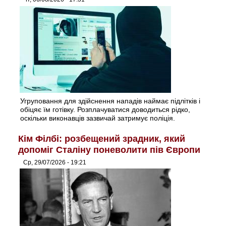
Угруповання для здійснення нападів наймає підлітків і
обіцяє їм готівку. Розплачуватися доводиться рідко,
оскільки виконавців зазвичай затримує поліція.
Кім Філбі: розбещений зрадник, який
допоміг Сталіну поневолити пів Європи
Ср, 29/07/2026 - 19:21