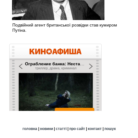
Подвійний агент британської розвідки став кумиром
Путіна.
головна
|
новини
|
статті
|
про сайт
|
контакт
|
пошук