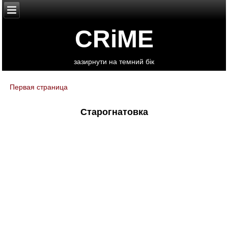
CRiME
зазирнути на темний бік
Первая страница
You are here
Старогнатовка