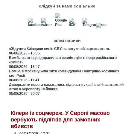
слідкуй за нами соціально
свіжі новини
«Ждун» з Київщини вивів СБУ на потужний наркокартель
06/08/2026 - 15:06
Бомба в автівці відправила в реанімацію творця російського
«Упиря»
06/08/2026 - 13:47
Бомба в Москві убила зятя командувача Повітряно-космічних
сил Росії
06/08/2026 - 11:41
Диверсанти ворога намагались підірвати українській вантажний
літак в аеропорту Лейпцига
05/08/2026 - 20:07
Кілери із соцмереж. У Європі масово
вербують підлітків для замовних
вбивств
Чт, 06/08/2026 - 17:31