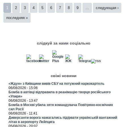
Страницы
1
2
3
4
5
6
7
8
9
…
следующая ›
последняя »
слідкуй за нами соціально
свіжі новини
«Ждун» з Київщини вивів СБУ на потужний наркокартель
06/08/2026 - 15:06
Бомба в автівці відправила в реанімацію творця російського
«Упиря»
06/08/2026 - 13:47
Бомба в Москві убила зятя командувача Повітряно-космічних
сил Росії
06/08/2026 - 11:41
Диверсанти ворога намагались підірвати українській вантажний
літак в аеропорту Лейпцига
05/08/2026 - 20:07