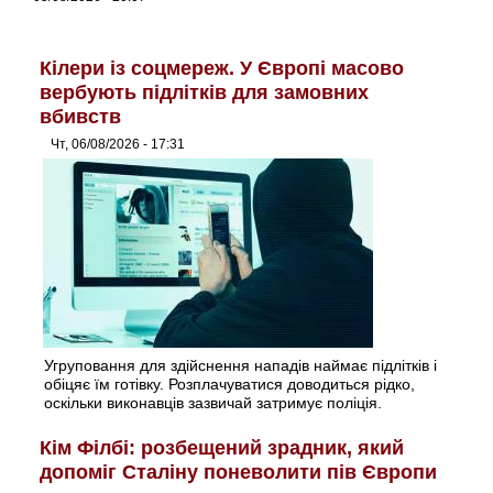
Кілери із соцмереж. У Європі масово
вербують підлітків для замовних
вбивств
Чт, 06/08/2026 - 17:31
Угруповання для здійснення нападів наймає підлітків і
обіцяє їм готівку. Розплачуватися доводиться рідко,
оскільки виконавців зазвичай затримує поліція.
Кім Філбі: розбещений зрадник, який
допоміг Сталіну поневолити пів Європи