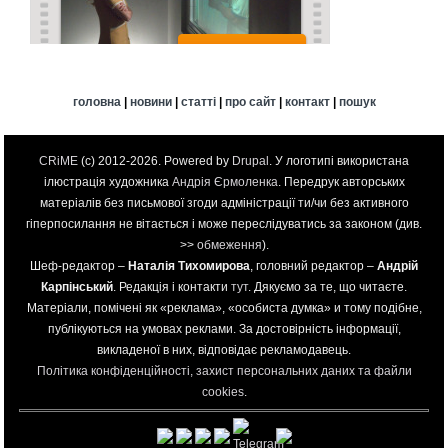
головна
|
новини
|
статті
|
про сайт
|
контакт
|
пошук
CRiME
(c) 2012-2026. Powered by
Drupal
. У логотипі використана
ілюстрація художника
Андрія Єрмоленка
. Передрук авторських
матеріалів без письмової згоди адміністрації ти/чи без активного
гіперпосилання не вітається і може переслідуватись за законом (див.
>>
обмеження
).
Шеф-редактор –
Наталія Тихомирова
, головний редактор –
Андрій
Карпінський
. Редакція і контакти
тут
. Дякуємо за те, що читаєте.
Матеріали, помічені як «реклама», «особиста думка» и тому подібне,
публікуються на умовах реклами. За достовірність інформації,
викладеної в них, відповідає рекламодавець.
Політика конфіденційності, захист персональних даних та файли
cookies
.