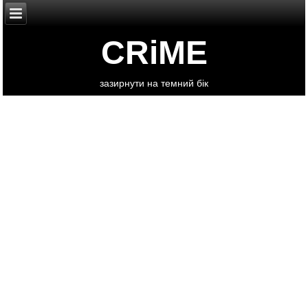
CRiME
зазирнути на темний бік