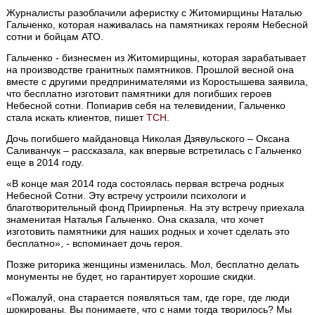
Журналисты разоблачили аферистку с Житомирщины Наталью
Гальченко, которая наживалась на памятниках героям Небесной
сотни и бойцам АТО.
Гальченко - бизнесмен из Житомирщины, которая зарабатывает
на производстве гранитных памятников. Прошлой весной она
вместе с другими предпринимателями из Коростышева заявила,
что бесплатно изготовит памятники для погибших героев
Небесной сотни. Попиарив себя на телевидении, Гальченко
стала искать клиентов, пишет
ТСН
.
Дочь погибшего майдановца Николая Дзявульского – Оксана
Саливанчук – рассказала, как впервые встретилась с Гальченко
еще в 2014 году.
«В конце мая 2014 года состоялась первая встреча родных
Небесной Сотни. Эту встречу устроили психологи и
благотворительный фонд Приирпенья. На эту встречу приехала
знаменитая Наталья Гальченко. Она сказала, что хочет
изготовить памятники для наших родных и хочет сделать это
бесплатно», - вспоминает дочь героя.
Позже риторика женщины изменилась. Мол, бесплатно делать
монументы не будет, но гарантирует хорошие скидки.
«Пожалуй, она старается появляться там, где горе, где люди
шокированы. Вы понимаете, что с нами тогда творилось? Мы