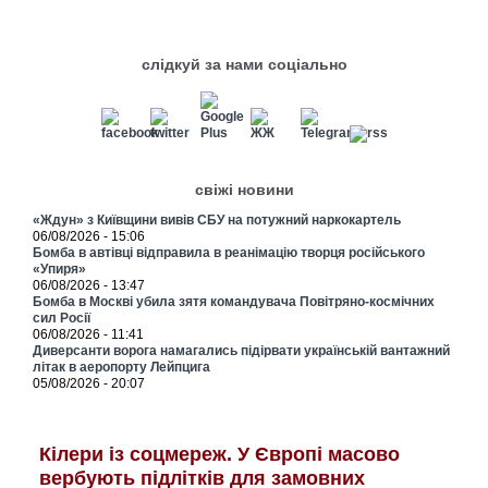
слідкуй за нами соціально
свіжі новини
«Ждун» з Київщини вивів СБУ на потужний наркокартель
06/08/2026 - 15:06
Бомба в автівці відправила в реанімацію творця російського
«Упиря»
06/08/2026 - 13:47
Бомба в Москві убила зятя командувача Повітряно-космічних
сил Росії
06/08/2026 - 11:41
Диверсанти ворога намагались підірвати українській вантажний
літак в аеропорту Лейпцига
05/08/2026 - 20:07
Кілери із соцмереж. У Європі масово
вербують підлітків для замовних