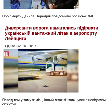
Про смерть Данила Передрія повідомили російські ЗМІ.
Диверсанти ворога намагались підірвати
українській вантажний літак в аеропорту
Лейпцига
Ср, 05/08/2026 - 20:07
Перед тим у тому ж місці інший літак зіштовхнувся з невідомим
об’єктом.