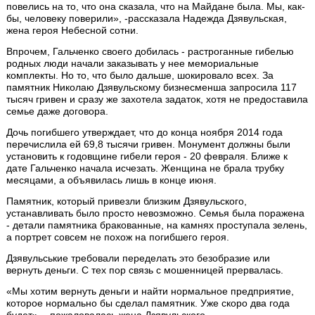
повелись на то, что она сказала, что на Майдане была. Мы, как-
бы, человеку поверили», -рассказала Надежда Дзявульская,
жена героя Небесной сотни.
Впрочем, Гальченко своего добилась - растроганные гибелью
родных люди начали заказывать у нее мемориальные
комплекты. Но то, что было дальше, шокировало всех. За
памятник Николаю Дзявульскому бизнесменша запросила 117
тысяч гривен и сразу же захотела задаток, хотя не предоставила
семье даже договора.
Дочь погибшего утверждает, что до конца ноября 2014 года
перечислила ей 69,8 тысячи гривен. Монумент должны были
установить к годовщине гибели героя - 20 февраля. Ближе к
дате Гальченко начала исчезать. Женщина не брала трубку
месяцами, а объявилась лишь в конце июня.
Памятник, который привезли близким Дзявульского,
устанавливать было просто невозможно. Семья была поражена
- детали памятника бракованные, на камнях проступала зелень,
а портрет совсем не похож на погибшего героя.
Дзявульськие требовали переделать это безобразие или
вернуть деньги. С тех пор связь с мошенницей прервалась.
«Мы хотим вернуть деньги и найти нормальное предприятие,
которое нормально бы сделал памятник. Уже скоро два года
будет», - пожаловалась жена Дзявульского.