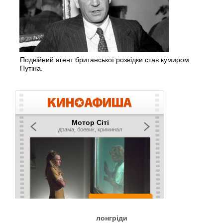
Подвійний агент британської розвідки став кумиром
Путіна.
лонгріди