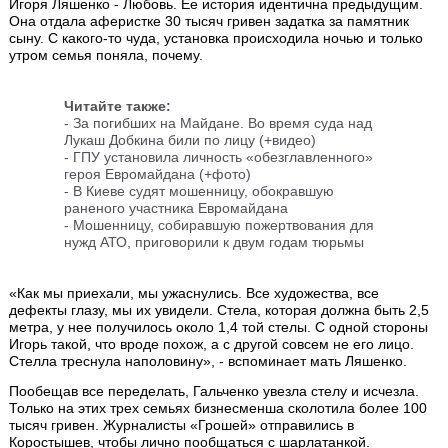
Игоря Ляшенко - Любовь. Ее история идентична предыдущим.
Она отдала аферистке 30 тысяч гривен задатка за памятник
сыну. С какого-то чуда, установка происходила ночью и только
утром семья поняла, почему.
Читайте также:
- За погибших на Майдане. Во время суда над
Лукаш Добкина били по лицу (+видео)
- ГПУ установила личность «обезглавленного»
героя Евромайдана (+фото)
- В Киеве судят мошенницу, обокравшую
раненого участника Евромайдана
- Мошенницу, собиравшую пожертвования для
нужд АТО, приговорили к двум годам тюрьмы
«Как мы приехали, мы ужаснулись. Все художества, все
дефекты глазу, мы их увидели. Стела, которая должна быть 2,5
метра, у нее получилось около 1,4 той стелы. С одной стороны
Игорь такой, что вроде похож, а с другой совсем не его лицо.
Стелла треснула наполовину», - вспоминает мать Ляшенко.
Пообещав все переделать, Гальченко увезла стелу и исчезла.
Только на этих трех семьях бизнесменша сколотила более 100
тысяч гривен. Журналисты «Грошей» отправились в
Коростышев, чтобы лично пообщаться с шарлатанкой.