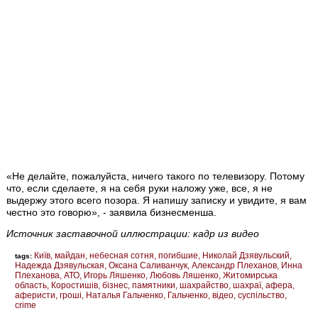
«Не делайте, пожалуйста, ничего такого по телевизору. Потому
что, если сделаете, я на себя руки наложу уже, все, я не
выдержу этого всего позора. Я напишу записку и увидите, я вам
честно это говорю», - заявила бизнесменша.
Источник заставочной иллюстрации: кадр из видео
Київ
майдан
небесная сотня
погибшие
Николай Дзявульский
tags:
Надежда Дзявульская
Оксана Саливанчук
Александр Плеханов
Инна
Плеханова
АТО
Игорь Ляшенко
Любовь Ляшенко
Житомирська
область
Коростишів
бізнес
памятники
шахрайство
шахраї
афера
аферисти
гроші
Наталья Гальченко
Гальченко
відео
суспільство
crime