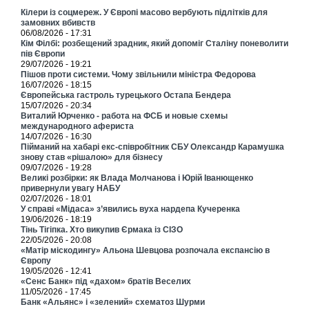
Кілери із соцмереж. У Європі масово вербують підлітків для
замовних вбивств
06/08/2026 - 17:31
Кім Філбі: розбещений зрадник, який допоміг Сталіну поневолити
пів Європи
29/07/2026 - 19:21
Пішов проти системи. Чому звільнили міністра Федорова
16/07/2026 - 18:15
Європейська гастроль турецького Остапа Бендера
15/07/2026 - 20:34
Виталий Юрченко - работа на ФСБ и новые схемы
международного афериста
14/07/2026 - 16:30
Пійманий на хабарі екс-співробітник СБУ Олександр Карамушка
знову став «рішалою» для бізнесу
09/07/2026 - 19:28
Великі розбірки: як Влада Молчанова і Юрій Іванющенко
привернули увагу НАБУ
02/07/2026 - 18:01
У справі «Мідаса» з’явились вуха нардепа Кучеренка
19/06/2026 - 18:19
Тінь Тігіпка. Хто викупив Єрмака із СІЗО
22/05/2026 - 20:08
«Матір міскодингу» Альона Шевцова розпочала експансію в
Європу
19/05/2026 - 12:41
«Сенс Банк» під «дахом» братів Веселих
11/05/2026 - 17:45
Банк «Альянс» і «зелений» схематоз Шурми