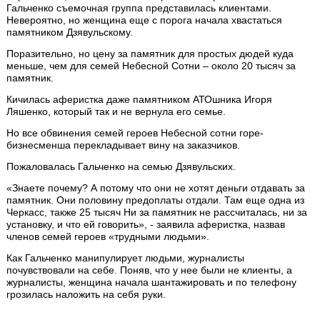
Гальченко съемочная группа представилась клиентами.
Невероятно, но женщина еще с порога начала хвастаться
памятником Дзявульскому.
Поразительно, но цену за памятник для простых дюдей куда
меньше, чем для семей Небесной Сотни – около 20 тысяч за
памятник.
Кичилась аферистка даже памятником АТОшника Игоря
Ляшенко, который так и не вернула его семье.
Но все обвинения семей героев Небесной сотни горе-
бизнесменша перекладывает вину на заказчиков.
Пожаловалась Гальченко на семью Дзявульских.
«Знаете почему? А потому что они не хотят деньги отдавать за
памятник. Они половину предоплаты отдали. Там еще одна из
Черкасс, также 25 тысяч Ни за памятник не рассчиталась, ни за
установку, и что ей говорить», - заявила аферистка, назвав
членов семей героев «трудными людьми».
Как Гальченко манипулирует людьми, журналисты
почувствовали на себе. Поняв, что у нее были не клиенты, а
журналисты, женщина начала шантажировать и по телефону
грозилась наложить на себя руки.