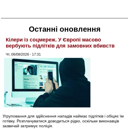
Останні оновлення
Кілери із соцмереж. У Європі масово
вербують підлітків для замовних вбивств
Чт, 06/08/2026 - 17:31
Угруповання для здійснення нападів наймає підлітків і обіцяє їм
готівку. Розплачуватися доводиться рідко, оскільки виконавців
зазвичай затримує поліція.