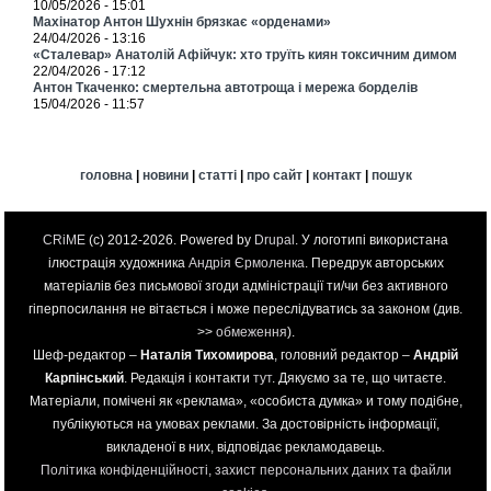
10/05/2026 - 15:01
Махінатор Антон Шухнін брязкає «орденами»
24/04/2026 - 13:16
«Сталевар» Анатолій Афійчук: хто труїть киян токсичним димом
22/04/2026 - 17:12
Антон Ткаченко: смертельна автотроща і мережа борделів
15/04/2026 - 11:57
головна
|
новини
|
статті
|
про сайт
|
контакт
|
пошук
CRiME
(c) 2012-2026. Powered by
Drupal
. У логотипі використана
ілюстрація художника
Андрія Єрмоленка
. Передрук авторських
матеріалів без письмової згоди адміністрації ти/чи без активного
гіперпосилання не вітається і може переслідуватись за законом (див.
>>
обмеження
).
Шеф-редактор –
Наталія Тихомирова
, головний редактор –
Андрій
Карпінський
. Редакція і контакти
тут
. Дякуємо за те, що читаєте.
Матеріали, помічені як «реклама», «особиста думка» и тому подібне,
публікуються на умовах реклами. За достовірність інформації,
викладеної в них, відповідає рекламодавець.
Політика конфіденційності, захист персональних даних та файли