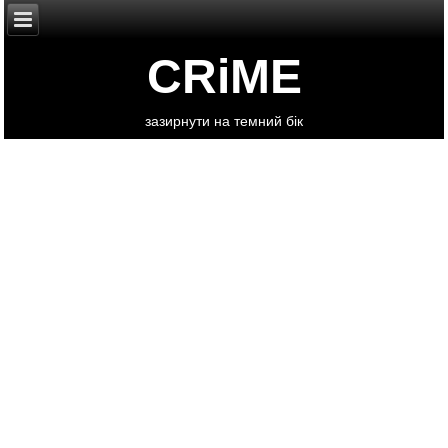
CRiME
зазирнути на темний бік