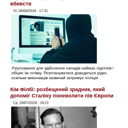
вбивств
Чт, 06/08/2026 - 17:31
Угруповання для здійснення нападів наймає підлітків і
обіцяє їм готівку. Розплачуватися доводиться рідко,
оскільки виконавців зазвичай затримує поліція.
Кім Філбі: розбещений зрадник, який
допоміг Сталіну поневолити пів Європи
Ср, 29/07/2026 - 19:21