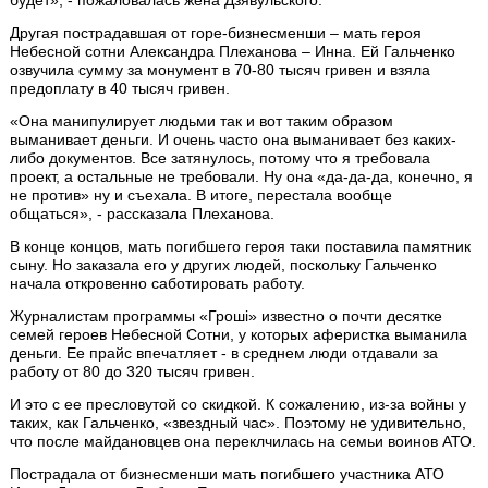
Другая пострадавшая от горе-бизнесменши – мать героя
Небесной сотни Александра Плеханова – Инна. Ей Гальченко
озвучила сумму за монумент в 70-80 тысяч гривен и взяла
предоплату в 40 тысяч гривен.
«Она манипулирует людьми так и вот таким образом
выманивает деньги. И очень часто она выманивает без каких-
либо документов. Все затянулось, потому что я требовала
проект, а остальные не требовали. Ну она «да-да-да, конечно, я
не против» ну и съехала. В итоге, перестала вообще
общаться», - рассказала Плеханова.
В конце концов, мать погибшего героя таки поставила памятник
сыну. Но заказала его у других людей, поскольку Гальченко
начала откровенно саботировать работу.
Журналистам программы «Гроші» известно о почти десятке
семей героев Небесной Сотни, у которых аферистка выманила
деньги. Ее прайс впечатляет - в среднем люди отдавали за
работу от 80 до 320 тысяч гривен.
И это с ее пресловутой со скидкой. К сожалению, из-за войны у
таких, как Гальченко, «звездный час». Поэтому не удивительно,
что после майдановцев она переклчилась на семьи воинов АТО.
Пострадала от бизнесменши мать погибшего участника АТО