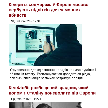
Кілери із соцмереж. У Європі масово
вербують підлітків для замовних
вбивств
Чт, 06/08/2026 - 17:31
Угруповання для здійснення нападів наймає підлітків і
обіцяє їм готівку. Розплачуватися доводиться рідко,
оскільки виконавців зазвичай затримує поліція.
Кім Філбі: розбещений зрадник, який
допоміг Сталіну поневолити пів Європи
Ср, 29/07/2026 - 19:21