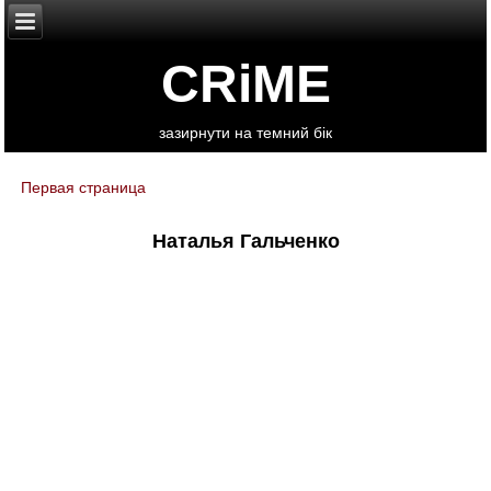
CRiME
зазирнути на темний бік
Первая страница
You are here
Наталья Гальченко