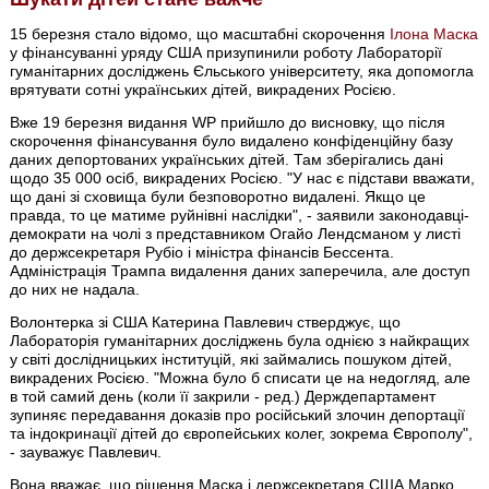
15 березня стало відомо, що масштабні скорочення
Ілона Маска
у фінансуванні уряду США призупинили роботу Лабораторії
гуманітарних досліджень Єльського університету, яка допомогла
врятувати сотні українських дітей, викрадених Росією.
Вже 19 березня видання WP прийшло до висновку, що після
скорочення фінансування було видалено конфіденційну базу
даних депортованих українських дітей. Там зберігались дані
щодо 35 000 осіб, викрадених Росією. "У нас є підстави вважати,
що дані зі сховища були безповоротно видалені. Якщо це
правда, то це матиме руйнівні наслідки", - заявили законодавці-
демократи на чолі з представником Огайо Лендсманом у листі
до держсекретаря Рубіо і міністра фінансів Бессента.
Адміністрація Трампа видалення даних заперечила, але доступ
до них не надала.
Волонтерка зі США Катерина Павлевич стверджує, що
Лабораторія гуманітарних досліджень була однією з найкращих
у світі дослідницьких інституцій, які займались пошуком дітей,
викрадених Росією. "Можна було б списати це на недогляд, але
в той самий день (коли її закрили - ред.) Держдепартамент
зупиняє передавання доказів про російський злочин депортації
та індокринації дітей до європейських колег, зокрема Європолу",
- зауважує Павлевич.
Вона вважає, що рішення Маска і держсекретаря США Марко