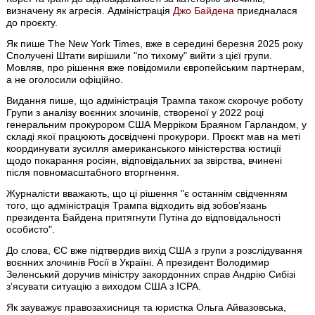
визначену як агресія. Адміністрація
Джо Байдена
приєдналася
до проєкту.
Як пише The New York Times, вже в середині березня 2025 року
Сполучені Штати вирішили "по тихому" вийти з цієї групи.
Мовляв, про рішення вже повідомили європейським партнерам,
а не оголосили офіційно.
Видання пише, що адміністрація Трампа також скорочує роботу
Групи з аналізу воєнних злочинів, створеної у 2022 році
генеральним прокурором США Мерріком Браяном Гарландом, у
складі якої працюють досвідчені прокурори. Проєкт мав на меті
координувати зусилля американського міністерства юстиції
щодо покарання росіян, відповідальних за звірства, вчинені
після повномасштабного вторгнення.
Журналісти вважають, що ці рішення "є останнім свідченням
того, що адміністрація Трампа відходить від зобов’язань
президента Байдена притягнути Путіна до відповідальності
особисто".
До слова, ЄС вже підтвердив вихід США з групи з розслідування
воєнних злочинів Росії в Україні. А президент Володимир
Зеленський доручив міністру закордонних справ Андрію Сибізі
зʼясувати ситуацію з виходом США з ICPA.
Як зауважує правозахисниця та юристка Ольга Айвазовська,