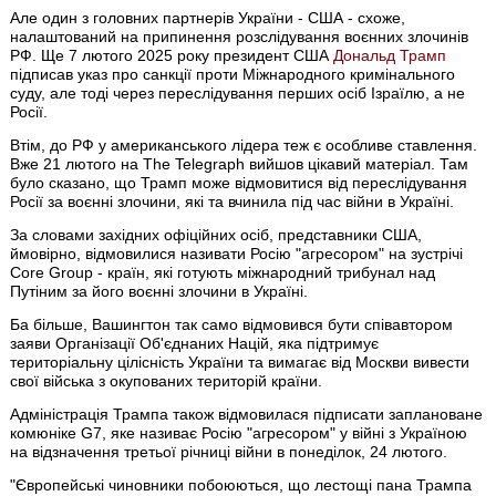
Але один з головних партнерів України - США - схоже,
налаштований на припинення розслідування воєнних злочинів
РФ. Ще 7 лютого 2025 року президент США
Дональд Трамп
підписав указ про санкції проти Міжнародного кримінального
суду, але тоді через переслідування перших осіб Ізраїлю, а не
Росії.
Втім, до РФ у американського лідера теж є особливе ставлення.
Вже 21 лютого на The Telegraph вийшов цікавий матеріал. Там
було сказано, що Трамп може відмовитися від переслідування
Росії за воєнні злочини, які та вчинила під час війни в Україні.
За словами західних офіційних осіб, представники США,
ймовірно, відмовилися називати Росію "агресором" на зустрічі
Core Group - країн, які готують міжнародний трибунал над
Путіним за його воєнні злочини в Україні.
Ба більше, Вашингтон так само відмовився бути співавтором
заяви Організації Об'єднаних Націй, яка підтримує
територіальну цілісність України та вимагає від Москви вивести
свої війська з окупованих територій країни.
Адміністрація Трампа також відмовилася підписати заплановане
комюніке G7, яке називає Росію "агресором" у війні з Україною
на відзначення третьої річниці війни в понеділок, 24 лютого.
"Європейські чиновники побоюються, що лестощі пана Трампа