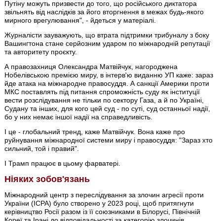
Путіну можуть призвести до того, що російського диктатора
звільнять від наслідків за його вторгнення в межах будь-якого
мирного врегулювання", - йдеться у матеріалі.
Журналісти зауважують, що втрата підтримки трибуналу з боку
Вашингтона стане серйозним ударом по міжнародній репутації
та авторитету проєкту.
А правозахниця Олександра Матвійчук, нагороджена
Нобелівською премією миру, в інтерв'ю виданню УП каже: зараз
йде атака на міжнародне правосуддя. А санкції Америки проти
МКС поставлять під питання спроможність суду як інституції
вести розслідування не тільки по сектору Газа, а й по Україні,
Судану та інших, для кого цей суд - по суті, суд останньої надії,
бо у них немає іншої надії на справедливість.
І це - глобальний тренд, каже Матвійчук. Вона каже про
руйнування міжнародної системи миру і правосуддя: "Зараз хто
сильний, той і правий".
І Трамп працює в цьому фарватері.
Ніяких зобов'язань
Міжнародний центр з переслідування за злочин агресії проти
України (ICPA) було створено у 2023 році, щоб притягнути
керівництво Росії разом із її союзниками в Білорусі, Північній
Кореї та Ірані до відповідальності за категорію злочинів,