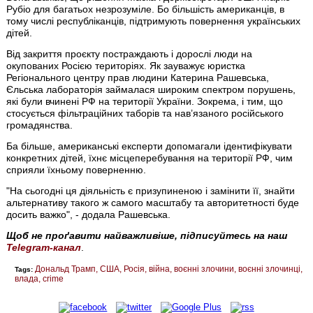
Рубіо для багатьох незрозуміле. Бо більшість американців, в
тому числі республіканців, підтримують повернення українських
дітей.
Від закриття проєкту постраждають і дорослі люди на
окупованих Росією територіях. Як зауважує юристка
Регіонального центру прав людини Катерина Рашевська,
Єльська лабораторія займалася широким спектром порушень,
які були вчинені РФ на території України. Зокрема, і тим, що
стосується фільтраційних таборів та нав’язаного російського
громадянства.
Ба більше, американські експерти допомагали ідентифікувати
конкретних дітей, їхнє місцеперебування на території РФ, чим
сприяли їхньому поверненню.
"На сьогодні ця діяльність є призупиненою і замінити її, знайти
альтернативу такого ж самого масштабу та авторитетності буде
досить важко", - додала Рашевська.
Щоб не проґавити найважливіше, підписуйтесь на наш
Telegram-канал
.
Дональд Трамп
США
Росія
війна
воєнні злочини
воєнні злочинці
Tags:
влада
crime