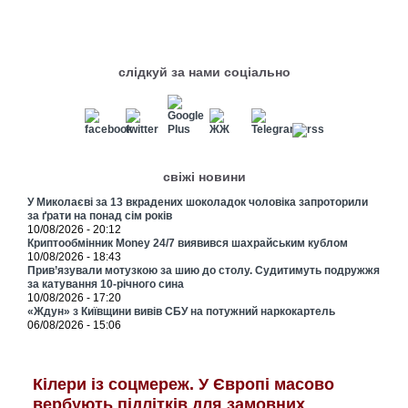
слідкуй за нами соціально
свіжі новини
У Миколаєві за 13 вкрадених шоколадок чоловіка запроторили
за ґрати на понад сім років
10/08/2026 - 20:12
Криптообмінник Money 24/7 виявився шахрайським кублом
10/08/2026 - 18:43
Прив’язували мотузкою за шию до столу. Судитимуть подружжя
за катування 10-річного сина
10/08/2026 - 17:20
«Ждун» з Київщини вивів СБУ на потужний наркокартель
06/08/2026 - 15:06
Кілери із соцмереж. У Європі масово
вербують підлітків для замовних