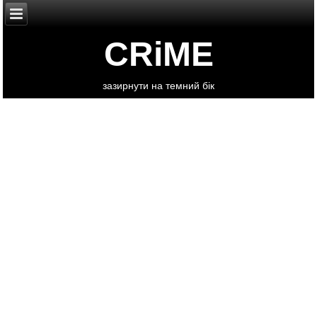
CRiME
зазирнути на темний бік