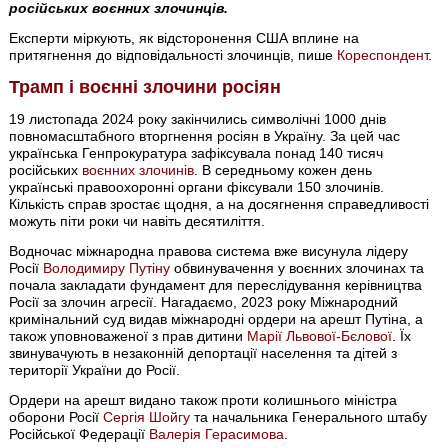
російських воєнних злочинців.
Експерти міркують, як відсторонення США вплине на
притягнення до відповідальності злочинців, пише
Кореспондент
.
Трамп і воєнні злочини росіян
19 листопада 2024 року закінчились символічні 1000 днів
повномасштабного вторгнення росіян в Україну. За цей час
українська Генпрокуратура зафіксувала понад 140 тисяч
російських
воєнних злочинів
. В середньому кожен день
українські правоохоронні органи фіксували 150 злочинів.
Кількість справ зростає щодня, а на досягнення справедливості
можуть піти роки чи навіть десятиліття.
Водночас міжнародна правова система вже висунула лідеру
Росії
Володимиру Путіну
обвинувачення у воєнних злочинах та
почала закладати фундамент для переслідування керівництва
Росії за злочин агресії. Нагадаємо, 2023 року Міжнародний
кримінальний суд видав міжнародні ордери на арешт Путіна, а
також уповноваженої з прав дитини
Марії Львової-Бєлової
. Їх
звинувачують в незаконній депортації населення та дітей з
території України до Росії.
Ордери на арешт видано також проти колишнього міністра
оборони Росії
Сергія Шойгу
та начальника Генерального штабу
Російської Федерації
Валерія Герасимова
.