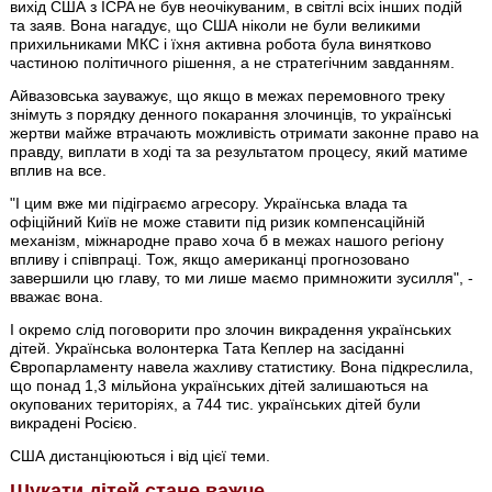
вихід США з ICPA не був неочікуваним, в світлі всіх інших подій
та заяв. Вона нагадує, що США ніколи не були великими
прихильниками МКС і їхня активна робота була винятково
частиною політичного рішення, а не стратегічним завданням.
Айвазовська зауважує, що якщо в межах перемовного треку
знімуть з порядку денного покарання злочинців, то українські
жертви майже втрачають можливість отримати законне право на
правду, виплати в ході та за результатом процесу, який матиме
вплив на все.
"І цим вже ми підіграємо агресору. Українська влада та
офіційний Київ не може ставити під ризик компенсаційній
механізм, міжнародне право хоча б в межах нашого регіону
впливу і співпраці. Тож, якщо американці прогнозовано
завершили цю главу, то ми лише маємо примножити зусилля", -
вважає вона.
І окремо слід поговорити про злочин викрадення українських
дітей. Українська волонтерка Тата Кеплер на засіданні
Європарламенту навела жахливу статистику. Вона підкреслила,
що понад 1,3 мільйона українських дітей залишаються на
окупованих територіях, а 744 тис. українських дітей були
викрадені Росією.
США дистанціюються і від цієї теми.
Шукати дітей стане важче