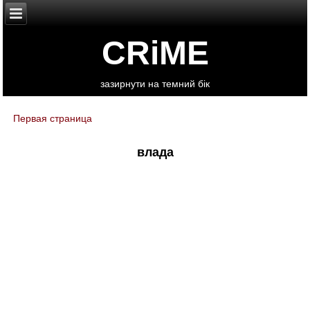
CRiME
зазирнути на темний бік
Первая страница
You are here
влада