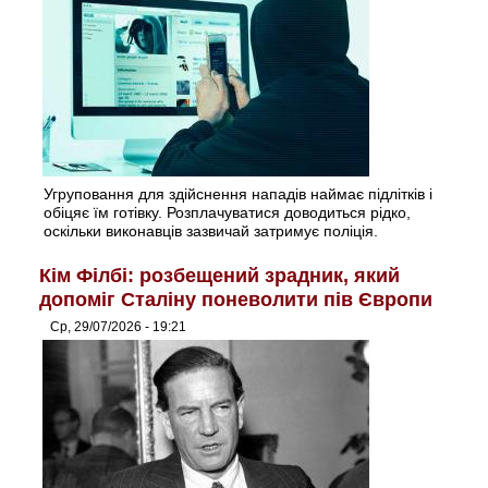
Угруповання для здійснення нападів наймає підлітків і
обіцяє їм готівку. Розплачуватися доводиться рідко,
оскільки виконавців зазвичай затримує поліція.
Кім Філбі: розбещений зрадник, який
допоміг Сталіну поневолити пів Європи
Ср, 29/07/2026 - 19:21