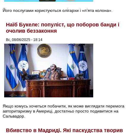
Його послугами користуються олігархи і «п’ята колона».
Наїб Букеле: популіст, що поборов банди і
очолив беззаконня
Вс, 08/06/2025 - 18:14
Якщо комусь хочеться побачити, як може виглядати перемога
авторитаризму в Америці, достатньо просто подивитися на
Сальвадор.
Вбивство в Мадриді. Які паскудства творив