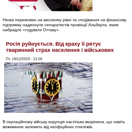
Низка перемовин на високому рівні та сподівання на фінансову
підтримку надихнули сепаратистів провінції Альберта, яким
набридло «годувати Оттаву».
Росія руйнується. Від краху її рятує
тваринний страх населення і військових
Пт, 19/12/2025 - 13:28
В окупаційному війську корупція настільки вкорінена, що навіть
виживання залежить від неофіційних платежів.