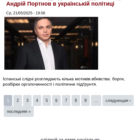
Андрій Портнов в українській політиці
Ср, 21/05/2025 - 19:06
Іспанські слідчі розглядають кілька мотивів вбивства: борги,
розбірки оргзлочинності і політичне підґрунтя.
Страницы
1
2
3
4
5
6
7
8
9
…
следующая ›
последняя »
слідкуй за нами соціально