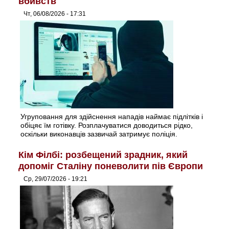
вбивств
Чт, 06/08/2026 - 17:31
Угруповання для здійснення нападів наймає підлітків і
обіцяє їм готівку. Розплачуватися доводиться рідко,
оскільки виконавців зазвичай затримує поліція.
Кім Філбі: розбещений зрадник, який
допоміг Сталіну поневолити пів Європи
Ср, 29/07/2026 - 19:21