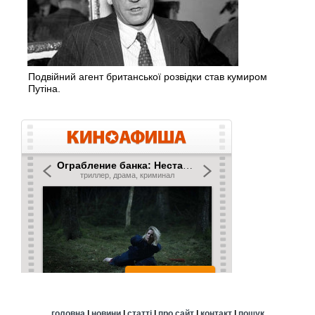
Подвійний агент британської розвідки став кумиром
Путіна.
головна
|
новини
|
статті
|
про сайт
|
контакт
|
пошук