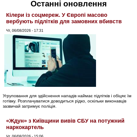
Останні оновлення
Кілери із соцмереж. У Європі масово
вербують підлітків для замовних вбивств
Чт, 06/08/2026 - 17:31
Угруповання для здійснення нападів наймає підлітків і обіцяє їм
готівку. Розплачуватися доводиться рідко, оскільки виконавців
зазвичай затримує поліція.
«Ждун» з Київщини вивів СБУ на потужний
наркокартель
Чт, 06/08/2026 - 15:06