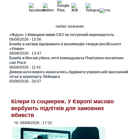
свіжі новини
«Ждун» з Київщини вивів СБУ на потужний наркокартель
06/08/2026 - 15:06
Бомба в автівці відправила в реанімацію творця російського
«Упиря»
06/08/2026 - 13:47
Бомба в Москві убила зятя командувача Повітряно-космічних
сил Росії
06/08/2026 - 11:41
Диверсанти ворога намагались підірвати українській вантажний
літак в аеропорту Лейпцига
05/08/2026 - 20:07
Кілери із соцмереж. У Європі масово
вербують підлітків для замовних
вбивств
Чт, 06/08/2026 - 17:31