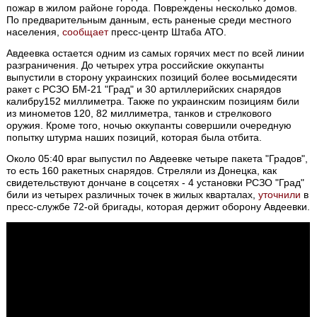
пожар в жилом районе города. Повреждены несколько домов.
По предварительным данным, есть раненые среди местного
населения,
сообщает
пресс-центр Штаба АТО.
Авдеевка остается одним из самых горячих мест по всей линии
разграничения. До четырех утра российские оккупанты
выпустили в сторону украинских позиций более восьмидесяти
ракет с РСЗО БМ-21 "Град" и 30 артиллерийских снарядов
калибру152 миллиметра. Также по украинским позициям били
из минометов 120, 82 миллиметра, танков и стрелкового
оружия. Кроме того, ночью оккупанты совершили очередную
попытку штурма наших позиций, которая была отбита.
Около 05:40 враг выпустил по Авдеевке четыре пакета "Градов",
то есть 160 ракетных снарядов. Стреляли из Донецка, как
свидетельствуют дончане в соцсетях - 4 установки РСЗО "Град"
били из четырех различных точек в жилых кварталах,
уточнили
в
пресс-службе 72-ой бригады, которая держит оборону Авдеевки.