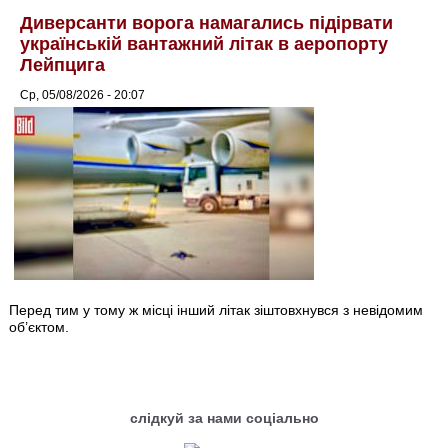
Диверсанти ворога намагались підірвати
українській вантажний літак в аеропорту
Лейпцига
Ср, 05/08/2026 - 20:07
Перед тим у тому ж місці інший літак зіштовхнувся з невідомим
об’єктом.
слідкуй за нами соціально