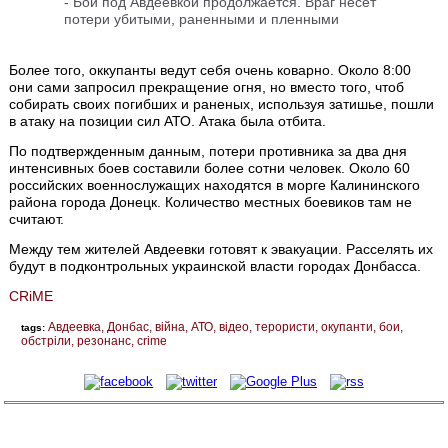
-
Бой под Авдеевкой продолжается. Враг несет
потери убитыми, раненными и пленными
Более того, оккупанты ведут себя очень коварно. Около 8:00
они сами запросил прекращение огня, но вместо того, чтоб
собирать своих погибших и раненых, используя затишье, пошли
в атаку на позиции сил АТО. Атака была отбита.
По подтвержденным данным, потери противника за два дня
интенсивных боев составили более сотни человек. Около 60
российских военнослужащих находятся в морге Калининского
района города Донецк. Количество местных боевиков там не
считают.
Между тем жителей Авдеевки готовят к эвакуации. Расселять их
будут в подконтрольных украинской власти городах Донбасса.
CRiME
Авдеевка
Донбас
війна
АТО
відео
терористи
окупанти
бои
tags:
обстріли
резонанс
crime