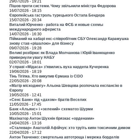
29/07/2026 - 19:21
Пішов проти системи. Чому звільнили міністра Федорова
16/07/2026 - 18:15
Європейська гастроль турецького Остапа Бендера
15/07/2026 - 20:34
Виталий Юрченко - работа на ФСБ и новые схемы
международного афериста
14/07/2026 - 16:30
Пійманий на хабарі екс-співробітник СБУ Олександр Карамушка
знову став «рішалою» для бізнесу
09/07/2026 - 19:28
Великі розбірки: як Влада Молчанова і Юрій Іванющенко
привернули увагу НАБУ
02/07/2026 - 18:01
У справі «Мідаса» з’явились вуха нардепа Кучеренка
19/06/2026 - 18:19
Тінь Тігіпка. Хто викупив Єрмака із СІЗО
22/05/2026 - 20:08
«Матір міскодингу» Альона Шевцова розпочала експансію в
Європу
19/05/2026 - 12:41
«Сенс Банк» під «дахом» братів Веселих
11/05/2026 - 17:45
Банк «Альянс» і «зелений» схематоз Шурми
10/05/2026 - 15:01
Махінатор Антон Шухнін брязкає «орденами»
24/04/2026 - 13:16
«Сталевар» Анатолій Афійчук: хто труїть киян токсичним димом
22/04/2026 - 17:12
Антон Ткаченко: смертельна автотроща і мережа борделів