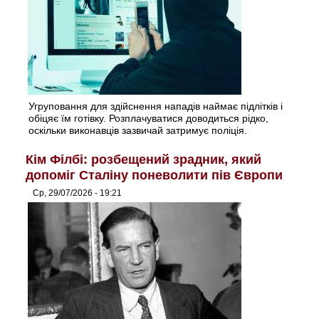
Угруповання для здійснення нападів наймає підлітків і
обіцяє їм готівку. Розплачуватися доводиться рідко,
оскільки виконавців зазвичай затримує поліція.
Кім Філбі: розбещений зрадник, який
допоміг Сталіну поневолити пів Європи
Ср, 29/07/2026 - 19:21