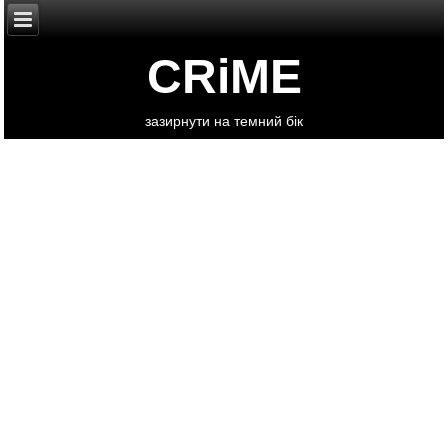
CRiME
зазирнути на темний бік