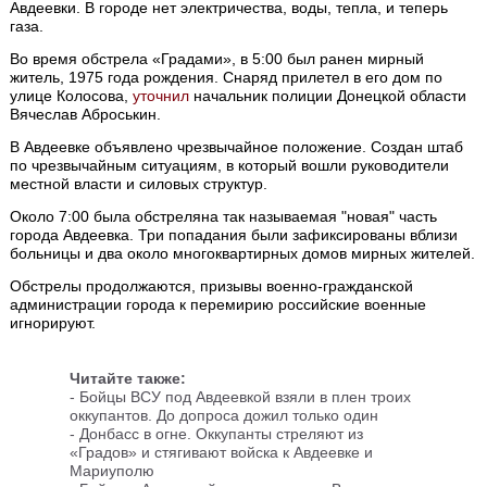
Авдеевки. В городе нет электричества, воды, тепла, и теперь
газа.
Во время обстрела «Градами», в 5:00 был ранен мирный
житель, 1975 года рождения. Снаряд прилетел в его дом по
улице Колосова,
уточнил
начальник полиции Донецкой области
Вячеслав Аброськин.
В Авдеевке объявлено чрезвычайное положение. Создан штаб
по чрезвычайным ситуациям, в который вошли руководители
местной власти и силовых структур.
Около 7:00 была обстреляна так называемая "новая" часть
города Авдеевка. Три попадания были зафиксированы вблизи
больницы и два около многоквартирных домов мирных жителей.
Обстрелы продолжаются, призывы военно-гражданской
администрации города к перемирию российские военные
игнорируют.
Читайте также:
-
Бойцы ВСУ под Авдеевкой взяли в плен троих
оккупантов. До допроса дожил только один
-
Донбасс в огне. Оккупанты стреляют из
«Градов» и стягивают войска к Авдеевке и
Мариуполю