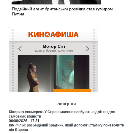
Подвійний агент британської розвідки став кумиром
Путіна.
лонгріди
Кілери із соцмереж. У Європі масово вербують підлітків для
замовних вбивств
06/08/2026 - 17:31
Кім Філбі: розбещений зрадник, який допоміг Сталіну поневолити
пів Європи