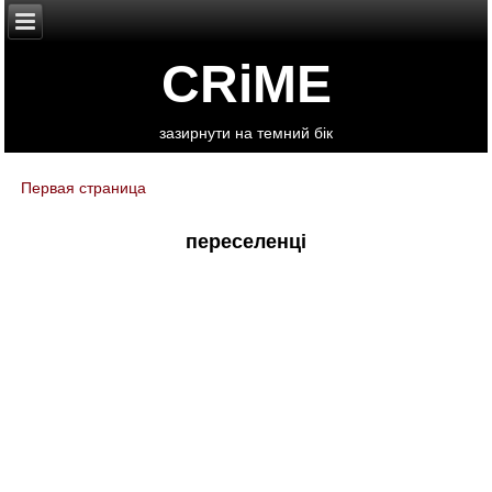
CRiME
зазирнути на темний бік
Первая страница
You are here
переселенці