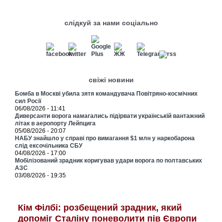
слідкуй за нами соціально
свіжі новини
Бомба в Москві убила зятя командувача Повітряно-космічних
сил Росії
06/08/2026 - 11:41
Диверсанти ворога намагались підірвати українській вантажний
літак в аеропорту Лейпцига
05/08/2026 - 20:07
НАБУ знайшло у справі про вимагання $1 млн у наркобарона
слід ексочільника СБУ
04/08/2026 - 17:00
Мобілізований зрадник коригував удари ворога по полтавських
АЗС
03/08/2026 - 19:35
Кім Філбі: розбещений зрадник, який
допоміг Сталіну поневолити пів Європи