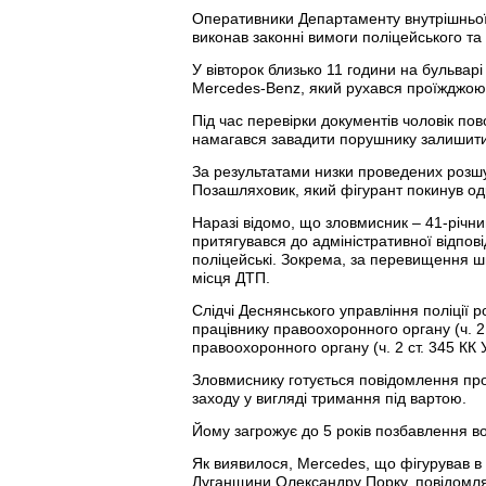
Оперативники Департаменту внутрішньої 
виконав законні вимоги поліцейського та 
У вівторок близько 11 години на бульвар
Mercedes-Benz, який рухався проїжджою
Під час перевірки документів чоловік п
намагався завадити порушнику залишити 
За результатами низки проведених розшу
Позашляховик, який фігурант покинув одра
Наразі відомо, що зловмисник – 41-річни
притягувався до адміністративної відпо
поліцейські. Зокрема, за перевищення ш
місця ДТП.
Слідчі Деснянського управління поліції
працівнику правоохоронного органу (ч. 2
правоохоронного органу (ч. 2 ст. 345 КК 
Зловмиснику готується повідомлення про
заходу у вигляді тримання під вартою.
Йому загрожує до 5 років позбавлення во
Як виявилося, Mercedes, що фігурував в
Луганщини Олександру Порку, повідомл