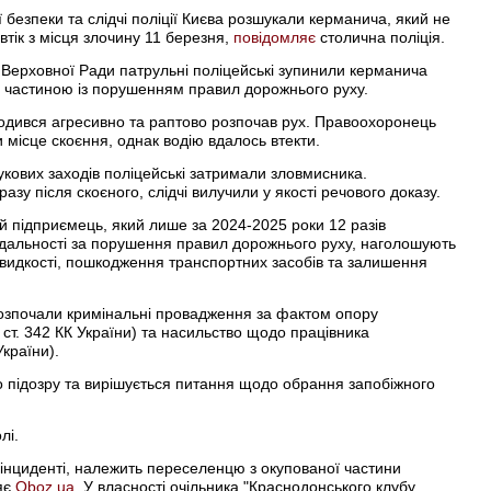
безпеки та слідчі поліції Києва розшукали керманича, який не
втік з місця злочину 11 березня,
повідомляє
столична поліція.
і Верховної Ради патрульні поліцейські зупинили керманича
 частиною із порушенням правил дорожнього руху.
оводився агресивно та раптово розпочав рух. Правоохоронець
місце скоєння, однак водію вдалось втекти.
кових заходів поліцейські затримали зловмисника.
зу після скоєного, слідчі вилучили у якості речового доказу.
й підприємець, який лише за 2024-2025 роки 12 разів
відальності за порушення правил дорожнього руху, наголошують
видкості, пошкодження транспортних засобів та залишення
 розпочали кримінальні провадження за фактом опору
 ст. 342 КК України) та насильство щодо працівника
України).
 підозру та вирішується питання щодо обрання запобіжного
лі.
 інциденті, належить переселенцю з окупованої частини
яє
Oboz.ua
. У власності очільника "Краснодонського клубу