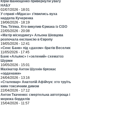
Юрій Іванющенко привернули увагу
НАБУ
02/07/2026 - 18:01
У справі «Мідаса» з’явились вуха
нардепа Кучеренка
19/06/2026 - 18:19
Тінь Тігіпка. Хто викупив Єрмака із СІЗО
22/05/2026 - 20:08
«Матір міскодингу» Альона Шевцова
розпочала експансію в Європу
19/05/2026 - 12:41
«Сенс Банк» під «дахом» братів Веселих
11/05/2026 - 17:45
Банк «Альянс» і «зелений» схематоз
Шурми
10/05/2026 - 15:01
Махінатор Антон Шухнін брязкає
«орденами»
24/04/2026 - 13:16
«Сталевар» Анатолій Афійчук: хто труїть
киян токсичним димом
22/04/2026 - 17:12
Антон Ткаченко: смертельна автотроща і
мережа борделів
15/04/2026 - 11:57