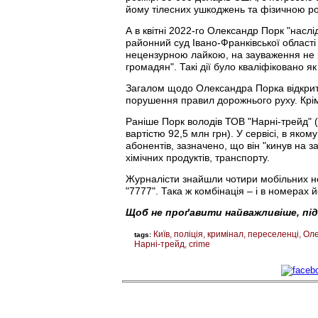
йому тілесних ушкоджень та фізичною ро
А в квітні 2022-го Олександр Порк "насл
районний суд Івано-Франківської області
нецензурною лайкою, на зауваження не 
громадян". Такі дії було кваліфіковано як
Загалом щодо Олександра Порка відкрито
порушення правил дорожнього руху. Крім 
Раніше Порк володів ТОВ "Нарні-трейд" (
вартістю 92,5 млн грн). У сервісі, в яко
абонентів, зазначено, що він "кинув на 
хімічних продуктів, транспорту.
Журналісти знайшли чотири мобільних но
"7777". Така ж комбінація – і в номера
Щоб не проґавити найважливіше, пі
Київ
поліція
кримінал
переселенці
Оле
tags:
Нарні-трейд
crime