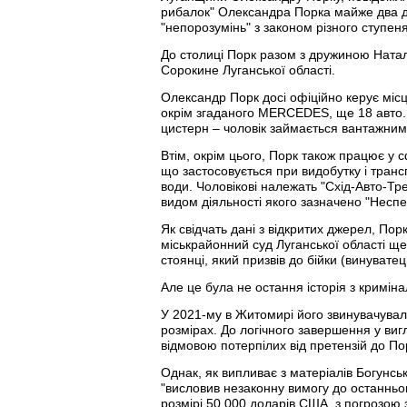
рибалок" Олександра Порка майже два де
"непорозумінь" з законом різного ступеня
До столиці Порк разом з дружиною Натал
Сорокине Луганської області.
Олександр Порк досі офіційно керує міс
окрім згаданого MERCEDES, ще 18 авто. 
цистерн – чоловік займається вантажни
Втім, окрім цього, Порк також працює у 
що застосовується при видобутку і тран
води. Чоловікові належать "Схід-Авто-Тр
видом діяльності якого зазначено "Неспе
Як свідчать дані з відкритих джерел, По
міськрайонний суд Луганської області ще
стоянці, який призвів до бійки (винувате
Але це була не остання історія з кримін
У 2021-му в Житомирі його звинувачувал
розмірах. До логічного завершення у вигля
відмовою потерпілих від претензій до По
Однак, як випливає з матеріалів Богунс
"висловив незаконну вимогу до останньог
розмірі 50 000 доларів США, з погрозою