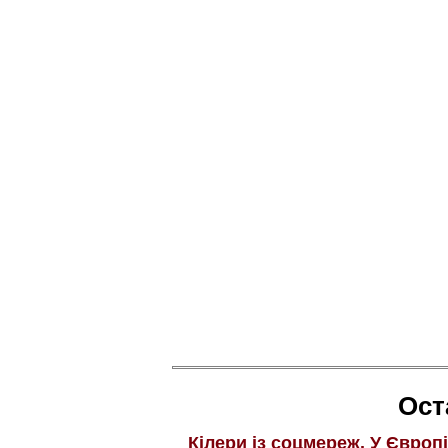
Ост
Кілери із соцмереж. У Європ