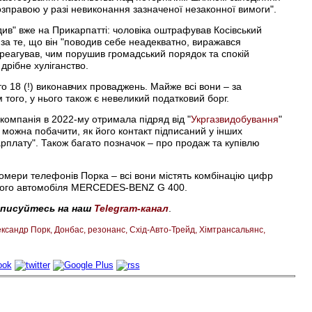
зправою у разі невиконання зазначеної незаконної вимоги".
ідив" вже на Прикарпатті: чоловіка оштрафував Косівський
 за те, що він "поводив себе неадекватно, виражався
реагував, чим порушив громадський порядок та спокій
 дрібне хуліганство.
 18 (!) виконавчих проваджень. Майже всі вони – за
того, у нього також є невеликий податковий борг.
компанія в 2022-му отримала підряд від "
Укргазвидобування
"
му можна побачити, як його контакт підписаний у інших
зарплату". Також багато позначок – про продаж та купівлю
мери телефонів Порка – всі вони містять комбінацію цифр
х його автомобіля MERCEDES-BENZ G 400.
дписуйтесь на наш
Telegram-канал
.
ксандр Порк
Донбас
резонанс
Схід-Авто-Трейд
Хімтрансальянс