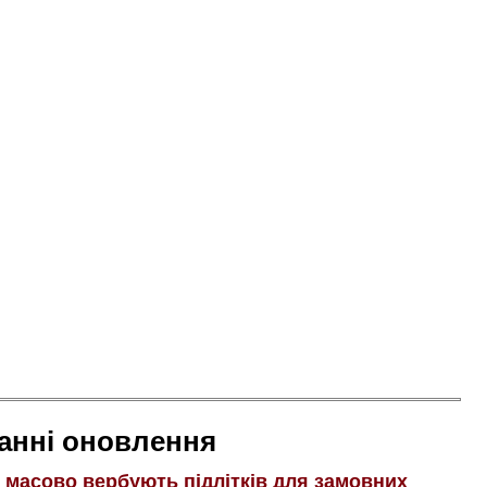
анні оновлення
і масово вербують підлітків для замовних