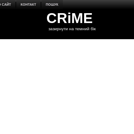
О САЙТ
КОНТАКТ
ПОШУК
CRiME
зазирнути на темний бік