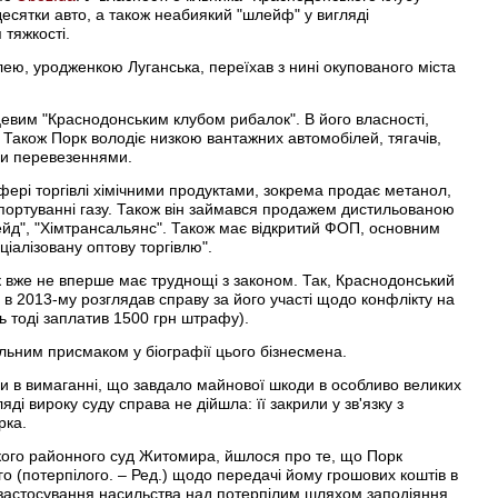
сятки авто, а також неабиякий "шлейф" у вигляді
 тяжкості.
ею, уродженкою Луганська, переїхав з нині окупованого міста
цевим "Краснодонським клубом рибалок". В його власності,
Також Порк володіє низкою вантажних автомобілей, тягачів,
ми перевезеннями.
сфері торгівлі хімічними продуктами, зокрема продає метанол,
спортуванні газу. Також він займався продажем дистильованою
ейд", "Хімтрансальянс". Також має відкритий ФОП, основним
ціалізовану оптову торгівлю".
рк вже не вперше має труднощі з законом. Так, Краснодонський
 в 2013-му розглядав справу за його участі щодо конфлікту на
ць тоді заплатив 1500 грн штрафу).
альним присмаком у біографії цього бізнесмена.
и в вимаганні, що завдало майнової шкоди в особливо великих
ді вироку суду справа не дійшла: її закрили у зв'язку з
рка.
ького районного суд Житомира, йшлося про те, що Порк
о (потерпілого. – Ред.) щодо передачі йому грошових коштів в
 застосування насильства над потерпілим шляхом заподіяння