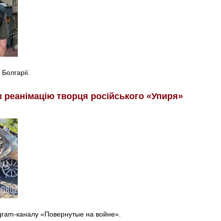
 Болгарії.
в реанімацію творця російського «Упиря»
egram-каналу «Повернутые на войне».