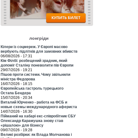
лонгріди
Кілери із соцмереж. У Європі масово
вербують підлітків для замовних вбивств
06/08/2026 - 17:31
Кім Філбі: розбещений зрадник, який
допоміг Сталіну поневолити пів Європи
29/07/2026 - 19:21
Пішов проти системи. Чому звільнили
міністра Федорова
16/07/2026 - 18:15
Європейська гастроль турецького
Остапа Бендера
15/07/2026 - 20:34
Виталий Юрченко - работа на ФСБ и
новые схемы международного афериста
14/07/2026 - 16:30
Пійманий на хабарі екс-співробітник СБУ
Олександр Карамушка знову став
«рішалою» для бізнесу
09/07/2026 - 19:28
Великі розбірки: як Влада Молчанова і