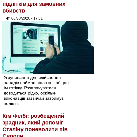
підлітків для замовних
вбивств
Чт, 06/08/2026 - 17:31
Угруповання для здійснення
нападів наймає підлітків і обіцяє
їм готівку. Розплачуватися
доводиться рідко, оскільки
виконавців зазвичай затримує
поліція.
Кім Філбі: розбещений
зрадник, який допоміг
Сталіну поневолити пів
Європи