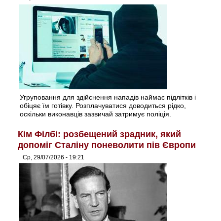
Угруповання для здійснення нападів наймає підлітків і
обіцяє їм готівку. Розплачуватися доводиться рідко,
оскільки виконавців зазвичай затримує поліція.
Кім Філбі: розбещений зрадник, який
допоміг Сталіну поневолити пів Європи
Ср, 29/07/2026 - 19:21