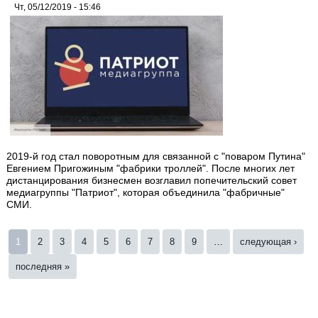
Чт, 05/12/2019 - 15:46
2019-й год стал поворотным для связанной с "поваром Путина"
Евгением Пригожиным "фабрики троллей". После многих лет
дистанцирования бизнесмен возглавил попечительский совет
медиагруппы "Патриот", которая объединила "фабричные"
СМИ.
Страницы
1
2
3
4
5
6
7
8
9
…
следующая ›
последняя »