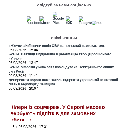
слідкуй за нами соціально
свіжі новини
«Ждун» з Київщини вивів СБУ на потужний наркокартель
06/08/2026 - 15:06
Бомба в автівці відправила в реанімацію творця російського
«Упиря»
06/08/2026 - 13:47
Бомба в Москві убила зятя командувача Повітряно-космічних
сил Росії
06/08/2026 - 11:41
Диверсанти ворога намагались підірвати українській вантажний
літак в аеропорту Лейпцига
05/08/2026 - 20:07
Кілери із соцмереж. У Європі масово
вербують підлітків для замовних
вбивств
Чт, 06/08/2026 - 17:31