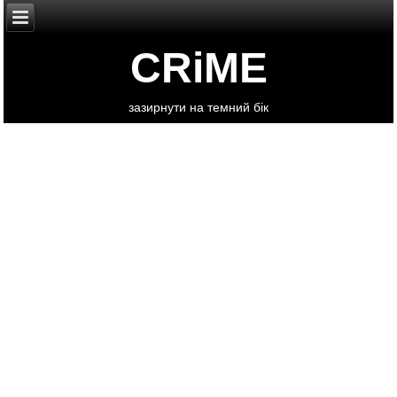
CRiME
зазирнути на темний бік