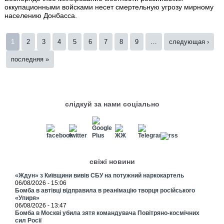
оккупационными войсками несет смертельную угрозу мирному
населению Донбасса.
Страницы
1
2
3
4
5
6
7
8
9
…
следующая ›
последняя »
слідкуй за нами соціально
свіжі новини
«Ждун» з Київщини вивів СБУ на потужний наркокартель
06/08/2026 - 15:06
Бомба в автівці відправила в реанімацію творця російського
«Упиря»
06/08/2026 - 13:47
Бомба в Москві убила зятя командувача Повітряно-космічних
сил Росії