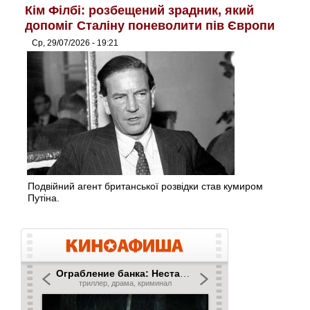
Кім Філбі: розбещений зрадник, який
допоміг Сталіну поневолити пів Європи
Ср, 29/07/2026 - 19:21
Подвійний агент британської розвідки став кумиром
Путіна.