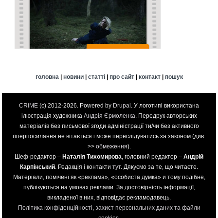
головна
|
новини
|
статті
|
про сайт
|
контакт
|
пошук
CRiME
(c) 2012-2026. Powered by
Drupal
. У логотипі використана
ілюстрація художника
Андрія Єрмоленка
. Передрук авторських
матеріалів без письмової згоди адміністрації ти/чи без активного
гіперпосилання не вітається і може переслідуватись за законом (див.
>>
обмеження
).
Шеф-редактор –
Наталія Тихомирова
, головний редактор –
Андрій
Карпінський
. Редакція і контакти
тут
. Дякуємо за те, що читаєте.
Матеріали, помічені як «реклама», «особиста думка» и тому подібне,
публікуються на умовах реклами. За достовірність інформації,
викладеної в них, відповідає рекламодавець.
Політика конфіденційності, захист персональних даних та файли
cookies
.