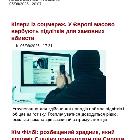
05/08/2026 - 20:07
Кілери із соцмереж. У Європі масово
вербують підлітків для замовних
вбивств
Чт, 06/08/2026 - 17:31
Угруповання для здійснення нападів наймає підлітків і
обіцяє їм готівку. Розплачуватися доводиться рідко,
оскільки виконавців зазвичай затримує поліція.
Кім Філбі: розбещений зрадник, який
допоміг Сталіну поневолити пів Європи