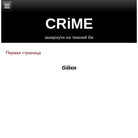
CRiME
зазирнути на темний бік
Первая страница
You are here
бійки