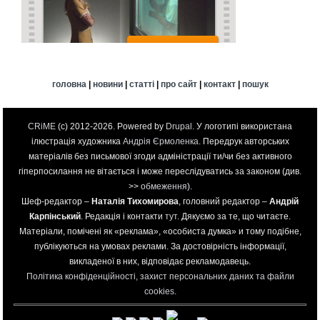
головна
|
новини
|
статті
|
про сайт
|
контакт
|
пошук
CRiME
(c) 2012-2026. Powered by
Drupal
. У логотипі використана
ілюстрація художника
Андрія Єрмоленка
. Передрук авторських
матеріалів без письмової згоди адміністрації ти/чи без активного
гіперпосилання не вітається і може переслідуватись за законом (див.
>>
обмеження
).
Шеф-редактор –
Наталія Тихомирова
, головний редактор –
Андрій
Карпінський
. Редакція і контакти
тут
. Дякуємо за те, що читаєте.
Матеріали, помічені як «реклама», «особиста думка» и тому подібне,
публікуються на умовах реклами. За достовірність інформації,
викладеної в них, відповідає рекламодавець.
Політика конфіденційності, захист персональних даних та файли
cookies
.