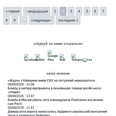
Страницы
« первая
‹ предыдущая
1
2
3
4
5
6
7
8
9
…
следующая ›
последняя »
слідкуй за нами соціально
свіжі новини
«Ждун» з Київщини вивів СБУ на потужний наркокартель
06/08/2026 - 15:06
Бомба в автівці відправила в реанімацію творця російського
«Упиря»
06/08/2026 - 13:47
Бомба в Москві убила зятя командувача Повітряно-космічних
сил Росії
06/08/2026 - 11:41
Диверсанти ворога намагались підірвати українській вантажний
літак в аеропорту Лейпцига