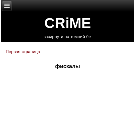
CRiME
зазирнути на темний бік
Первая страница
You are here
фискалы