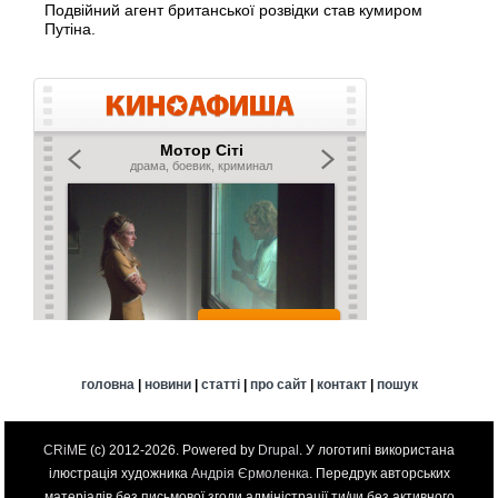
Подвійний агент британської розвідки став кумиром
Путіна.
головна
|
новини
|
статті
|
про сайт
|
контакт
|
пошук
CRiME
(c) 2012-2026. Powered by
Drupal
. У логотипі використана
ілюстрація художника
Андрія Єрмоленка
. Передрук авторських
матеріалів без письмової згоди адміністрації ти/чи без активного