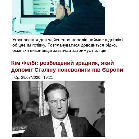
Угруповання для здійснення нападів наймає підлітків і
обіцяє їм готівку. Розплачуватися доводиться рідко,
оскільки виконавців зазвичай затримує поліція.
Кім Філбі: розбещений зрадник, який
допоміг Сталіну поневолити пів Європи
Ср, 29/07/2026 - 19:21