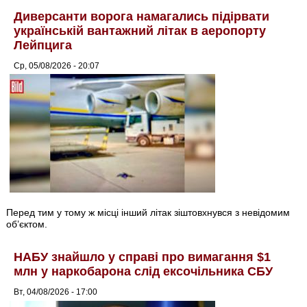
Диверсанти ворога намагались підірвати
українській вантажний літак в аеропорту
Лейпцига
Ср, 05/08/2026 - 20:07
Перед тим у тому ж місці інший літак зіштовхнувся з невідомим
об’єктом.
НАБУ знайшло у справі про вимагання $1
млн у наркобарона слід ексочільника СБУ
Вт, 04/08/2026 - 17:00