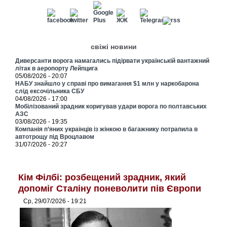
свіжі новини
Диверсанти ворога намагались підірвати українській вантажний
літак в аеропорту Лейпцига
05/08/2026 - 20:07
НАБУ знайшло у справі про вимагання $1 млн у наркобарона
слід ексочільника СБУ
04/08/2026 - 17:00
Мобілізований зрадник коригував удари ворога по полтавських
АЗС
03/08/2026 - 19:35
Компанія п’яних українців із жінкою в багажнику потрапила в
автотрощу під Вроцлавом
31/07/2026 - 20:27
Кім Філбі: розбещений зрадник, який
допоміг Сталіну поневолити пів Європи
Ср, 29/07/2026 - 19:21