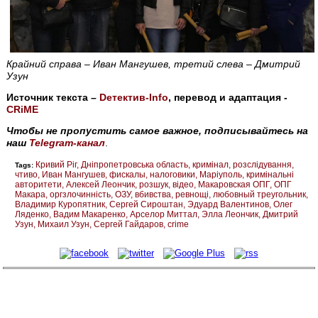
Крайний справа – Иван Мангушев, третий слева – Дмитрий
Узун
Источник текста –
Dетектив-Info
, перевод и адаптация -
CRiME
Чтобы не пропустить самое важное, подписывайтесь на
наш
Telegram-канал
.
Кривий Ріг
Дніпропетровська область
кримінал
розслідування
Tags:
чтиво
Иван Мангушев
фискалы
налоговики
Маріуполь
кримінальні
авторитети
Алексей Леончик
розшук
відео
Макаровская ОПГ
ОПГ
Макара
оргзлочинність
ОЗУ
вбивства
ревнощі
любовный треугольник
Владимир Куропятник
Сергей Сироштан
Эдуард Валентинов
Олег
Ляденко
Вадим Макаренко
Арселор Миттал
Элла Леончик
Дмитрий
Узун
Михаил Узун
Сергей Гайдаров
crime