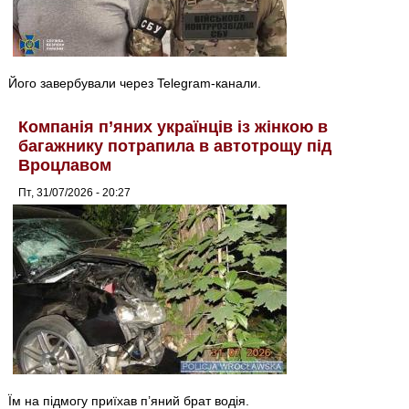
Його завербували через Telegram-канали.
Компанія п’яних українців із жінкою в
багажнику потрапила в автотрощу під
Вроцлавом
Пт, 31/07/2026 - 20:27
Їм на підмогу приїхав п’яний брат водія.