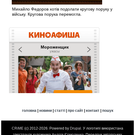
Михайло Федоров хотів подолати кругову поруку у
війську. Кругова порука перемогла.
головна
|
новини
|
статті
|
про сайт
|
контакт
|
пошук
CRiME
(c) 2012-2026. Powered by
Drupal
. У логотипі використана
ілюстрація художника
Андрія Єрмоленка
. Передрук авторських