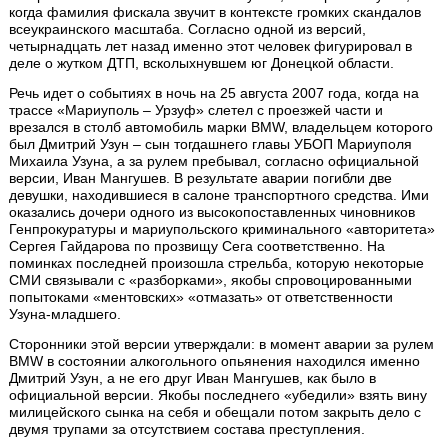
когда фамилия фискала звучит в контексте громких скандалов
всеукраинского масштаба. Согласно одной из версий,
четырнадцать лет назад именно этот человек фигурировал в
деле о жутком ДТП, всколыхнувшем юг Донецкой области.
Речь идет о событиях в ночь на 25 августа 2007 года, когда на
трассе «Мариуполь – Урзуф» слетел с проезжей части и
врезался в столб автомобиль марки BMW, владельцем которого
был Дмитрий Узун – сын тогдашнего главы УБОП Мариуполя
Михаила Узуна, а за рулем пребывал, согласно официальной
версии, Иван Мангушев. В результате аварии погибли две
девушки, находившиеся в салоне транспортного средства. Ими
оказались дочери одного из высокопоставленных чиновников
Генпрокуратуры и мариупольского криминального «авторитета»
Сергея Гайдарова по прозвищу Сега соответственно. На
поминках последней произошла стрельба, которую некоторые
СМИ связывали с «разборками», якобы спровоцированными
попытоками «ментовских» «отмазать» от ответственности
Узуна-младшего.
Сторонники этой версии утверждали: в момент аварии за рулем
BMW в состоянии алкогольного опьянения находился именно
Дмитрий Узун, а не его друг Иван Мангушев, как было в
официальной версии. Якобы последнего «убедили» взять вину
милицейского сынка на себя и обещали потом закрыть дело с
двумя трупами за отсутствием состава преступления.