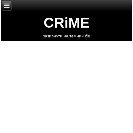
CRiME
зазирнути на темний бік