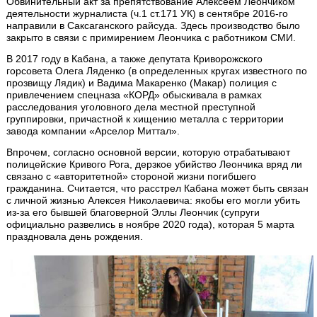
Обвинительный акт за препятствование Алексеем Леончиком
деятельности журналиста (ч.1 ст.171 УК) в сентябре 2016-го
направили в Саксаганского райсуда. Здесь производство было
закрыто в связи с примирением Леончика с работником СМИ.
В 2017 году в Кабана, а также депутата Криворожского
горсовета Олега Ляденко (в определенных кругах известного по
прозвищу Лядик) и Вадима Макаренко (Макар) полиция с
привлечением спецназа «КОРД» обыскивала в рамках
расследования уголовного дела местной преступной
группировки, причастной к хищению металла с территории
завода компании «Арселор Миттал».
Впрочем, согласно основной версии, которую отрабатывают
полицейские Кривого Рога, дерзкое убийство Леончика вряд ли
связано с «авторитетной» стороной жизни погибшего
гражданина. Считается, что расстрел Кабана может быть связан
с личной жизнью Алексея Николаевича: якобы его могли убить
из-за его бывшей благоверной Эллы Леончик (супруги
официально развелись в ноябре 2020 года), которая 5 марта
праздновала день рождения.