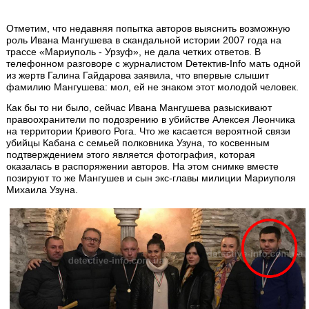
Отметим, что недавняя попытка авторов выяснить возможную
роль Ивана Мангушева в скандальной истории 2007 года на
трассе «Мариуполь - Урзуф», не дала четких ответов. В
телефонном разговоре с журналистом Dетектив-Info мать одной
из жертв Галина Гайдарова заявила, что впервые слышит
фамилию Мангушева: мол, ей не знаком этот молодой человек.
Как бы то ни было, сейчас Ивана Мангушева разыскивают
правоохранители по подозрению в убийстве Алексея Леончика
на территории Кривого Рога. Что же касается вероятной связи
убийцы Кабана с семьей полковника Узуна, то косвенным
подтверждением этого является фотография, которая
оказалась в распоряжении авторов. На этом снимке вместе
позируют то же Мангушев и сын экс-главы милиции Мариуполя
Михаила Узуна.