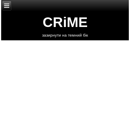
CRiME
зазирнути на темний бік