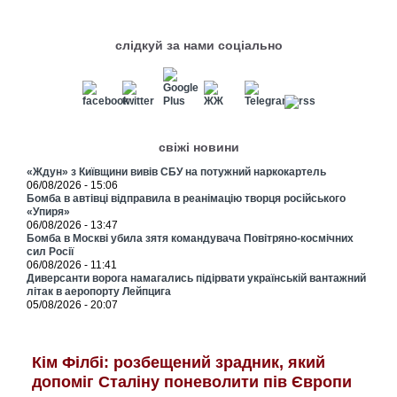
слідкуй за нами соціально
свіжі новини
«Ждун» з Київщини вивів СБУ на потужний наркокартель
06/08/2026 - 15:06
Бомба в автівці відправила в реанімацію творця російського
«Упиря»
06/08/2026 - 13:47
Бомба в Москві убила зятя командувача Повітряно-космічних
сил Росії
06/08/2026 - 11:41
Диверсанти ворога намагались підірвати українській вантажний
літак в аеропорту Лейпцига
05/08/2026 - 20:07
Кім Філбі: розбещений зрадник, який
допоміг Сталіну поневолити пів Європи