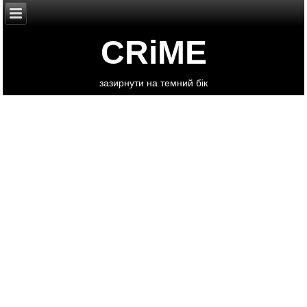
CRiME
зазирнути на темний бік