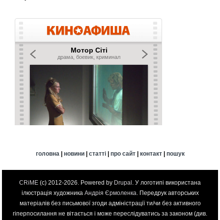
головна
|
новини
|
статті
|
про сайт
|
контакт
|
пошук
CRiME
(c) 2012-2026. Powered by
Drupal
. У логотипі використана
ілюстрація художника
Андрія Єрмоленка
. Передрук авторських
матеріалів без письмової згоди адміністрації ти/чи без активного
гіперпосилання не вітається і може переслідуватись за законом (див.