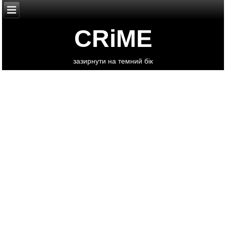
CRiME
зазирнути на темний бік