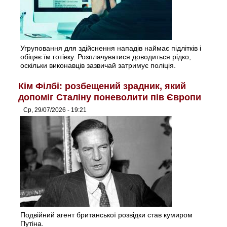
Угруповання для здійснення нападів наймає підлітків і
обіцяє їм готівку. Розплачуватися доводиться рідко,
оскільки виконавців зазвичай затримує поліція.
Кім Філбі: розбещений зрадник, який
допоміг Сталіну поневолити пів Європи
Ср, 29/07/2026 - 19:21
Подвійний агент британської розвідки став кумиром
Путіна.