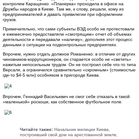
контролем Каращенко. «Планерка» проходила в офисе на
Дружбы народов в Киеве. Там же, к слову, решали, кому из
предпринимателей и давать привилегии при оформлении
грузов.
Примечательно, что сами субъекты ВЭД особо не протестовали
и ежемесячно предоставляли «смотрящим» отчет об объемах
деятельности и передавали «наличку», дополняя этот процесс
данными о ситуации на подконтрольных предприятиях.
Впрочем, нужно отдать должное Романенко: в отличие от других
чиновников-коррупционеров, он старается особо не «светить»
нажитым непосильным трудом. Он не построил себе что-то типа
Версаля, а ограничился сравнительно «скромным» (стоимостью
где-то $4-5 млн) особняком в пригороде Киева.
Впрочем, Геннадий Васильевич не смог себе отказать в такой
«маленькой» роскоши, как собственное футбольное поле.
Читайте также:
Начальник милиции Киева,
построивший свой дом на арестованной земле,