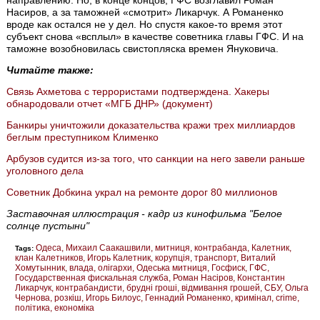
направлению. Но, в конце концов, ГФС возглавил Роман
Насиров, а за таможней «смотрит» Ликарчук. А Романенко
вроде как остался не у дел. Но спустя какое-то время этот
субъект снова «всплыл» в качестве советника главы ГФС. И на
таможне возобновилась свистопляска времен Януковича.
Читайте также:
Связь Ахметова с террористами подтверждена. Хакеры
обнародовали отчет «МГБ ДНР» (документ)
Банкиры уничтожили доказательства кражи трех миллиардов
беглым преступником Клименко
Арбузов судится из-за того, что санкции на него завели раньше
уголовного дела
Советник Добкина украл на ремонте дорог 80 миллионов
Заставочная иллюстрация - кадр из кинофильма "Белое
солнце пустыни"
Одеса
Михаил Саакашвили
митниця
контрабанда
Калетник
Tags:
клан Калетников
Игорь Калетник
корупція
транспорт
Виталий
Хомутынник
влада
олігархи
Одеська митниця
Госфиск
ГФС
Государственная фискальная служба
Роман Насіров
Константин
Ликарчук
контрабандисти
брудні гроші
відмивання грошей
СБУ
Ольга
Чернова
розкіш
Игорь Билоус
Геннадий Романенко
кримінал
crime
політика
економіка