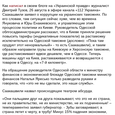
Как
написал
в своем блоге на «Украинской правде» журналист
Дмитрий Тузов, 26 августа в эфире канала «112 Украина»
Саакашвили заявил о коррупции на украинских таможнях. По
его словам, там ситуация сейчас хуже, чем во времена
Януковича и Юры Енакиевского, и управляющие этим
процессом политики из Киеве. Руководитель Одесской
облгосадминистрации рассказал, что в Киеве приняли решение
повысить тарифы (индикативные показатели) за растаможку
исключительно на Одесской таможне (дословно: «Пока там
орудует этот ненормальный» - то есть Саакашвили), и таким
образом направили грузы на Киевскую и Херсонскую таможню,
где растаможивают вдвое дешевле, чем в Одессе. Теперь
машины идут на Киев, растамаживаются и возвращаются с
товаром в Одессу, на «7-й километр».
На обращение руководителя Одесской области к министру
финансов о экономической блокаде Одесской таможни министр
финансов Наталья Яресько только разводила руками и
говорила, что «это не мы сделали, это наши службы».
Саакашвили назвал происходящее театром абсурда.
«Они пальцами друг на друга показывают, что это не их страна,
не их правительство, не их министерство, не их подчиненные! –
темпераментно заявил губернатор. - Зубы заговаривают, а
страна летит к черту, в трубу! Минус 15% падения экономики,