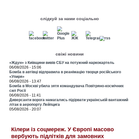
слідкуй за нами соціально
свіжі новини
«Ждун» з Київщини вивів СБУ на потужний наркокартель
06/08/2026 - 15:06
Бомба в автівці відправила в реанімацію творця російського
«Упиря»
06/08/2026 - 13:47
Бомба в Москві убила зятя командувача Повітряно-космічних
сил Росії
06/08/2026 - 11:41
Диверсанти ворога намагались підірвати українській вантажний
літак в аеропорту Лейпцига
05/08/2026 - 20:07
Кілери із соцмереж. У Європі масово
вербують підлітків для замовних