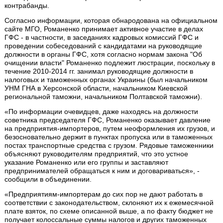
контрабанды.
Согласно информации, которая обнародована на официальном
сайте МГО, Романенко принимает активное участие в делах
ГФС - в частности, в заседаниях кадровых комиссий ГФС и
проведении собеседований с кандидатами на руководящие
должности в органы ГФС, хотя согласно нормам закона "Об
очищении власти" Романенко подлежит люстрации, поскольку в
течение 2010-2014 гг. занимал руководящие должности в
налоговых и таможенных органах Украины (был начальником
УНМ ГНА в Херсонской области, начальником Киевской
региональной таможни, начальником Полтавской таможни).
«По информации очевидцев, даже находясь на должности
советника председателя ГФС, Романенко оказывает давление
на предприятия-импортеров, путем неоформления их грузов, и
безосновательно держит в пунктах пропуска или в таможенных
постах транспортные средства с грузом. Рядовые таможенники
объясняют руководителям предприятий, что это устное
указание Романенко или его группы и заставляют
предпринимателей обращаться к ним и договариваться», -
сообщили в объединении.
«Предприятиям-импортерам до сих пор не дают работать в
соответствии с законодательством, склоняют их к ежемесячной
плате взяток, по схеме описанной выше, а по факту бюджет не
получает колоссальные суммы налогов и других таможенных