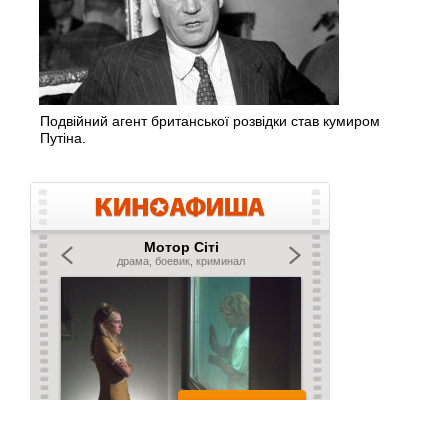
Подвійний агент британської розвідки став кумиром
Путіна.