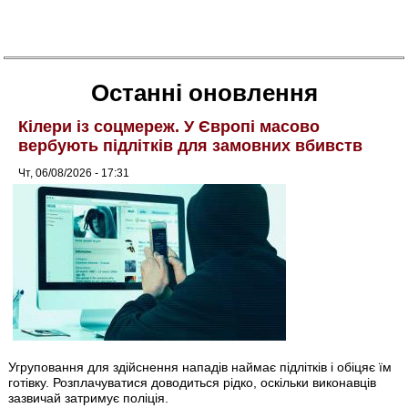
Останні оновлення
Кілери із соцмереж. У Європі масово
вербують підлітків для замовних вбивств
Чт, 06/08/2026 - 17:31
Угруповання для здійснення нападів наймає підлітків і обіцяє їм
готівку. Розплачуватися доводиться рідко, оскільки виконавців
зазвичай затримує поліція.