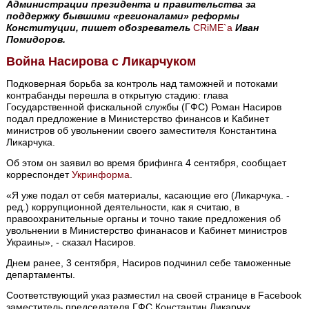
Администрации президента и правительства за
поддержку бывшими «регионалами» реформы
Конституции, пишет обозреватель
CRiME`a
Иван
Помидоров.
Война Насирова с Ликарчуком
Подковерная борьба за контроль над таможней и потоками
контрабанды перешла в открытую стадию: глава
Государственной фискальной службы (ГФС) Роман Насиров
подал предложение в Министерство финансов и Кабинет
министров об увольнении своего заместителя Константина
Ликарчука.
Об этом он заявил во время брифинга 4 сентября, сообщает
корреспондет
Укринформа
.
«Я уже подал от себя материалы, касающие его (Ликарчука. -
ред.) коррупционной деятельности, как я считаю, в
правоохранительные органы и точно такие предложения об
увольнении в Министерство финанасов и Кабинет министров
Украины», - сказал Насиров.
Днем ранее, 3 сентября, Насиров подчинил себе таможенные
департаменты.
Соответствующий указ разместил на своей странице в Facebook
заместитель председателя ГФС Константин Ликарчук.