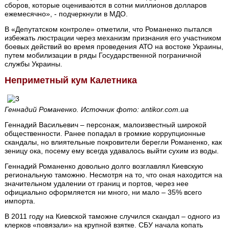
сборов, которые оцениваются в сотни миллионов долларов
ежемесячно», - подчеркнули в МДО.
В «Депутатском контроле» отметили, что Романенко пытался
избежать люстрации через механизм признания его участником
боевых действий во время проведения АТО на востоке Украины,
путем мобилизации в ряды Государственной пограничной
службы Украины.
Неприметный кум Калетника
Геннадий Романенко. Источник фото: antikor.com.ua
Геннадий Васильевич – персонаж, малоизвестный широкой
общественности. Ранее попадал в громкие коррупционные
скандалы, но влиятельные покровители берегли Романенко, как
зеницу ока, посему ему всегда удавалось выйти сухим из воды.
Геннадий Романенко довольно долго возглавлял Киевскую
региональную таможню. Несмотря на то, что оная находится на
значительном удалении от границ и портов, через нее
официально оформляется ни много, ни мало – 35% всего
импорта.
В 2011 году на Киевской таможне случился скандал – одного из
клерков «повязали» на крупной взятке. СБУ начала копать