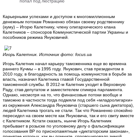
попал под люстрацию
Карьерными успехами и доступом к многомиллионным
денежным потокам Романенко обязан своему родственнику
(куму) – Игорю Калетнику, члену олигархического клана
Калетников – спонсоров Коммунистической партии Украины и
пособников режима Януковичей.
Игорь Калетник. Источник фото: focus.ua
Игорь Калетник начал карьеру таможенника еще во времена
раннего Кучмы – в 1995 году. Янукович, став президентом в
2010 году, в благодарность за помощь коммунистов в борьбе за
власть, назначил Калетника главой Государственной
таможенной службы. В 2012-м Калетник уходит в Верховную
Раду, став депутатом и заместителем спикера парламента.
Однако, несмотря на то, что финансовые потоки вообще и
таможню в частности тогда подмяли под себя «младоолигархи»
из окружения Александра Януковича (старшего сына диктатора),
людей Калетника трогать не стали. Так что Романенко спокойно
пересидел на своем месте как Януковича, так и его свиту вместе
с Калетником. Кстати сказать, нынче Игорь Калетниик
пребывает в розыске по уголовному делу о фальсификации
голосования ВР по приснопамятным «диктаторским законам»,
принятие которых, как вы помните, спровоцировало зимой