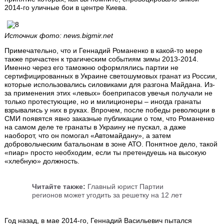
2014-го уличные бои в центре Киева.
Источник фото: news.bigmir.net
Примечательно, что и Геннадий Романенко в какой-то мере
также причастен к трагическим событиям зимы 2013-2014.
Именно через его таможню оформлялись партии не
сертифицированных в Украине светошумовых гранат из России,
которые использовались силовиками для разгона Майдана. Из-
за применения этих «левых» боеприпасов увечья получали не
только протестующие, но и милиционеры – иногда гранаты
взрывались у них в руках. Впрочем, после победы революции в
СМИ появятся явно заказные публикации о том, что Романенко
на самом деле те гранаты в Украину не пускал, а даже
наоборот, что он помогал «Автомайдану», а затем
добровольческим батальонам в зоне АТО. Понятное дело, такой
«пиар» просто необходим, если ты претендуешь на высокую
«хлебную» должность.
Читайте также:
Главный юрист Партии
регионов может угодить за решетку на 12 лет
Год назад, в мае 2014-го, Геннадий Васильевич пытался