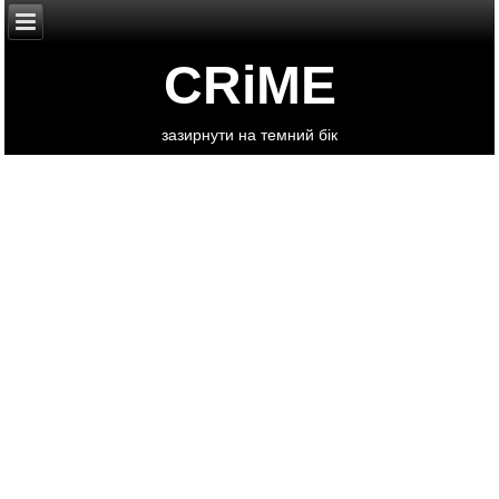
CRiME
зазирнути на темний бік