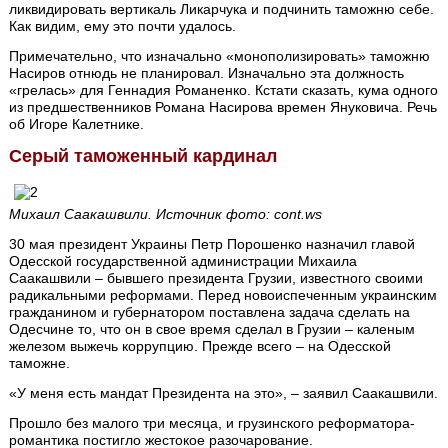
ликвидировать вертикаль Ликарчука и подчинить таможню себе.
Как видим, ему это почти удалось.
Примечательно, что изначально «монополизировать» таможню
Насиров отнюдь не планировал. Изначально эта должность
«грелась» для Геннадия Романенко. Кстати сказать, кума одного
из предшественников Романа Насирова времен Януковича. Речь
об Игоре Калетнике.
Серый таможенный кардинал
Михаил Саакашвили. Источник фото: cont.ws
30 мая президент Украины Петр Порошенко назначил главой
Одесской государственной администрации Михаила
Саакашвили – бывшего президента Грузии, известного своими
радикальными реформами. Перед новоиспеченным украинским
гражданином и губернатором поставлена задача сделать на
Одесчине то, что он в свое время сделал в Грузии – каленым
железом выжечь коррупцию. Прежде всего – на Одесской
таможне.
«У меня есть мандат Президента на это», – заявил Саакашвили.
Прошло без малого три месяца, и грузинского реформатора-
романтика постигло жестокое разочарование.