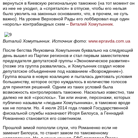
вернуться в Киевскую региональную таможню (на тот момент он
из нее не уходил, а «спрятался» в отпуске, чтобы его нельзя
было уволить на законных основаниях, что, в прочем, не суть
важно). На уровне Верховной Рады его лоббировал еще один
«король» контрабандных схем –
Виталий Хомутынник
.
Виталий Хомутынник. Источник фото:
www.epravda.com.ua
После бегства Януковича Хомутынник буквально на следующий
день вышел из Партии регионов и стал первым заместителем
председателя депутатской группы «Экономическое развитие»
(позже эта группа развалилась, и Хомутынник создал новое
депутатское объединение под названием «Возрождение»).
Группа вошла в новую коалицию и пыталась диктовать условия
большинству, которое остро нуждалось в количестве голосов
для принятия решений. Одним из таких условий была
возможность контролировать таможню. Насколько известно, там
далеко не всё «срослось». Так или иначе, персонажи, которых
публично называли «людьми Хомутынника», в таможню вроде
как не попали. Но. 4 июля 2014 года главой Государственной
фискальной службы назначают Игоря Билоуса, а Геннадий
Романенко становится его советником.
Прошлой зимой поползли слухи, что Романенко если не
заменит Билоуса, то станет замом по таможенному