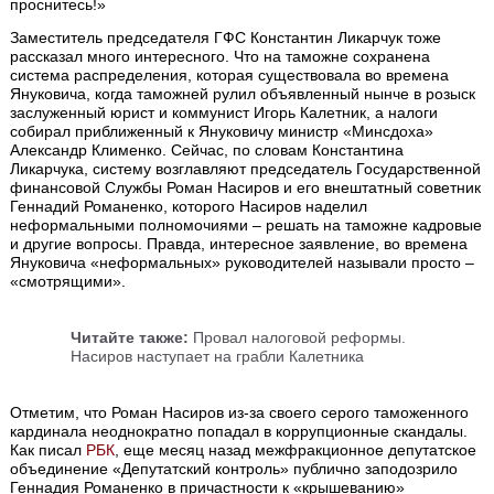
проснитесь!»
Заместитель председателя ГФС Константин Ликарчук тоже
рассказал много интересного. Что на таможне сохранена
система распределения, которая существовала во времена
Януковича, когда таможней рулил объявленный нынче в розыск
заслуженный юрист и коммунист Игорь Калетник, а налоги
собирал приближенный к Януковичу министр «Минсдоха»
Александр Клименко. Сейчас, по словам Константина
Ликарчука, систему возглавляют председатель Государственной
финансовой Службы Роман Насиров и его внештатный советник
Геннадий Романенко, которого Насиров наделил
неформальными полномочиями – решать на таможне кадровые
и другие вопросы. Правда, интересное заявление, во времена
Януковича «неформальных» руководителей называли просто –
«смотрящими».
Читайте также:
Провал налоговой реформы.
Насиров наступает на грабли Калетника
Отметим, что Роман Насиров из-за своего серого таможенного
кардинала неоднократно попадал в коррупционные скандалы.
Как писал
РБК
, еще месяц назад межфракционное депутатское
объединение «Депутатский контроль» публично заподозрило
Геннадия Романенко в причастности к «крышеванию»