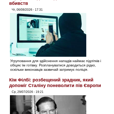
вбивств
Чт, 06/08/2026 - 17:31
Угруповання для здійснення нападів наймає підлітків і
обіцяє їм готівку. Розплачуватися доводиться рідко,
оскільки виконавців зазвичай затримує поліція.
Кім Філбі: розбещений зрадник, який
допоміг Сталіну поневолити пів Європи
Ср, 29/07/2026 - 19:21