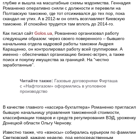
глубже и вышла на масштабные схемы мздоимства. Геннадия
Романенко оперативно сняли с должности и перевели на
Полтавскую таможню, где тот отсиживался до тех пор, пока
скандал не утих. А в 2012-м он опять возглавляет Киевскую
таможню. И спокойно трудится там вплоть до 2014-го.
Как писал сайт
Golos.ua
, Романенко организовал работу
следующим образом: через своего поверенного – бывшего
начальника отдела кадровой работы таможни Андрея
Каращенко, он контролировал работу всей группировки. А
именно - обеспечивал организацию бизнес-встреч, а также
поиск и покупку имущества за границей. На “честно
заработанные”.
Читайте также:
Газовые договорняки Фирташа
с «Нафтогазом» оформились в уголовное
производство
В качестве главного «кассира-бухгалтера» Романенко пригласил
бывшую начальницу управления таможенной стоимости,
классификации товаров и средств регулирования ВЭД, уроженку
Донецкой области Ольгу Чернову.
Известно также, что «взносы» собирались курьером по фамилии
Светковский, каждую неделю, под непосредственным