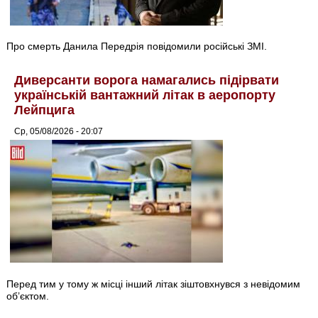
Про смерть Данила Передрія повідомили російські ЗМІ.
Диверсанти ворога намагались підірвати
українській вантажний літак в аеропорту
Лейпцига
Ср, 05/08/2026 - 20:07
Перед тим у тому ж місці інший літак зіштовхнувся з невідомим
об’єктом.