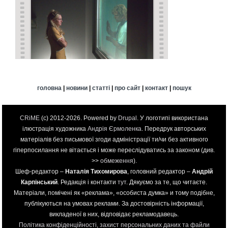
головна
|
новини
|
статті
|
про сайт
|
контакт
|
пошук
CRiME
(c) 2012-2026. Powered by
Drupal
. У логотипі використана
ілюстрація художника
Андрія Єрмоленка
. Передрук авторських
матеріалів без письмової згоди адміністрації ти/чи без активного
гіперпосилання не вітається і може переслідуватись за законом (див.
>>
обмеження
).
Шеф-редактор –
Наталія Тихомирова
, головний редактор –
Андрій
Карпінський
. Редакція і контакти
тут
. Дякуємо за те, що читаєте.
Матеріали, помічені як «реклама», «особиста думка» и тому подібне,
публікуються на умовах реклами. За достовірність інформації,
викладеної в них, відповідає рекламодавець.
Політика конфіденційності, захист персональних даних та файли