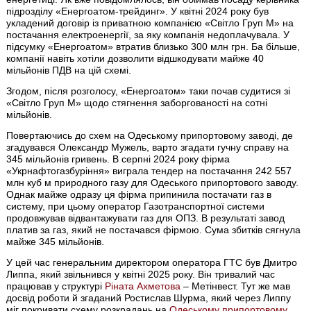
підрозділу «Енергоатом-трейдинг». У квітні 2024 року був
укладений договір із приватною компанією «Світло Груп М» на
постачання електроенергії, за яку компанія недоплачувала. У
підсумку «Енергоатом» втратив близько 300 млн грн. Ба більше,
компанії навіть хотіли дозволити відшкодувати майже 40
мільйонів ПДВ на цій схемі.
Згодом, після розголосу, «Енергоатом» таки почав судитися зі
«Світло Груп М» щодо стягнення заборгованості на сотні
мільйонів.
Повертаючись до схем на Одеському припортовому заводі, де
згадувався Олександр Мужель, варто згадати гучну справу на
345 мільйонів гривень. В серпні 2024 року фірма
«Укрнафтогазбуріння» виграла тендер на постачання 242 557
млн куб м природного газу для Одеського припортового заводу.
Однак майже одразу ця фірма припинила постачати газ в
систему, при цьому оператор Газотранспортної системи
продовжував відвантажувати газ для ОПЗ. В результаті завод
платив за газ, який не постачався фірмою. Сума збитків сягнула
майже 345 мільйонів.
У цей час генеральним директором оператора ГТС був Дмитро
Липпа, який звільнився у квітні 2025 року. Він тривалий час
працював у структурі
Ріната Ахметова
– Метінвест. Тут же мав
досвід роботи й згаданий Ростислав Шурма, який через Липпу
міг покривати схему розкрадань на
Одеському припортовому
.