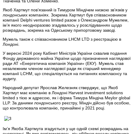
Ткаченка та Олени Хоменко.
Якоб Хартмут пов’язаний із Тимуром Міндічем низкою зв’язків у
лондонських компаніях. Зокрема Хартмут був співзасновником
компанії Delphi ventures limited разом з Олександром Мужелем,
ім’я якого неодноразово згадувалось у розслідуваннях щодо
розкрадань, зокрема на Одеському припортовому заводі.
Мужель також є співзасновником LHCM LTD з реєстрацією в
Лондоні.
У вересні 2024 року Кабінет Міністрів України схвалив подання
Фонду державного майна України щодо призначення наглядової
ради АТ «Енергетична компанія України» (ЕКУ). Мужель став
незалежним членом наглядової ради як старший менеджер
компанії LCHM, що спеціалізується на питаннях комплаєнсу та
аудиту.
Народний депутат Ярослав Железняк стверджує, що Якоб
Хартмут має компанію в Лондоні Harvest investment solutions
limited з тією ж адресою, як і фірма Тимура Міндіча Meylor global
LLP. За даними лондонського реєстру, Міндіч дійсно був особою,
що контролювала компанію, принаймні у 2021 році.
Ім’я Якоба Хартмута згадується у ще одній схемі розкрадань на
енергетиці. Як вже повідомлялось, він обіймав посаду керівника