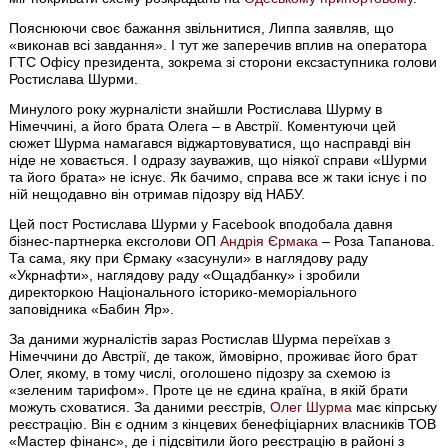
Пояснюючи своє бажання звільнитися, Липпа заявляв, що
«виконав всі завдання». І тут же заперечив вплив на оператора
ГТС Офісу президента, зокрема зі сторони ексзаступника голови
Ростислава Шурми.
Минулого року журналісти знайшли Ростислава Шурму в
Німеччині, а його брата Олега – в Австрії. Коментуючи цей
сюжет Шурма намагався віджартовуватися, що насправді він
ніде не ховається. І одразу зауважив, що ніякої справи «Шурми
та його брата» не існує. Як бачимо, справа все ж таки існує і по
ній нещодавно він отримав підозру від НАБУ.
Цей пост Ростислава Шурми у Facebook вподобала давня
бізнес-партнерка ексголови ОП
Андрія Єрмака
– Роза Тапанова.
Та сама, яку при Єрмаку «засунули» в наглядову раду
«Укрнафти», наглядову раду «Ощадбанку» і зробили
директоркою Національного історико-меморіального
заповідника «Бабин Яр».
За даними журналістів зараз Ростислав Шурма переїхав з
Німеччини до Австрії, де також, ймовірно, проживає його брат
Олег, якому, в тому числі, оголошено підозру за схемою із
«зеленим тарифом». Проте це не єдина країна, в якій брати
можуть сховатися. За даними реєстрів,
Олег Шурма
має кіпрську
реєстрацію. Він є одним з кінцевих бенефіціарних власників ТОВ
«Мастер фінанс», де і підсвітили його реєстрацію в районі з