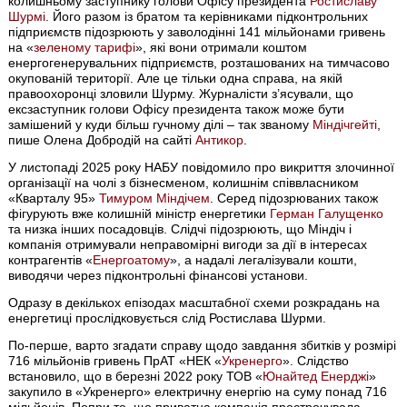
колишньому заступнику голови Офісу президента
Ростиславу
Шурмі
. Його разом із братом та керівниками підконтрольних
підприємств підозрюють у заволодінні 141 мільйонами гривень
на «
зеленому тарифі
», які вони отримали коштом
енергогенерувальних підприємств, розташованих на тимчасово
окупованій території. Але це тільки одна справа, на якій
правоохоронці зловили Шурму. Журналісти з’ясували, що
ексзаступник голови Офісу президента також може бути
замішений у куди більш гучному ділі – так званому
Міндічгейті
,
пише Олена Добродій на сайті
Антикор
.
У листопаді 2025 року НАБУ повідомило про викриття злочинної
організації на чолі з бізнесменом, колишнім співвласником
«Кварталу 95»
Тимуром Міндічем
. Серед підозрюваних також
фігурують вже колишній міністр енергетики
Герман Галущенко
та низка інших посадовців. Слідчі підозрюють, що Міндіч і
компанія отримували неправомірні вигоди за дії в інтересах
контрагентів «
Енергоатому
», а надалі легалізували кошти,
виводячи через підконтрольні фінансові установи.
Одразу в декількох епізодах масштабної схеми розкрадань на
енергетиці прослідковується слід Ростислава Шурми.
По-перше, варто згадати справу щодо завдання збитків у розмірі
716 мільйонів гривень ПрАТ «НЕК «
Укренерго
». Слідство
встановило, що в березні 2022 року ТОВ «
Юнайтед Енерджі
»
закупило в «Укренерго» електричну енергію на суму понад 716