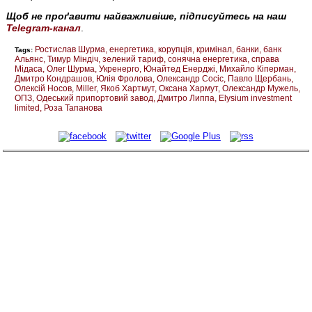
Щоб не проґавити найважливіше, підписуйтесь на наш
Telegram-канал
.
Ростислав Шурма
енергетика
корупція
кримінал
банки
банк
Tags:
Альянс
Тимур Міндіч
зелений тариф
сонячна енергетика
справа
Мідаса
Олег Шурма
Укренерго
Юнайтед Енерджі
Михайло Кіперман
Дмитро Кондрашов
Юлія Фролова
Олександр Сосіс
Павло Щербань
Олексій Носов
Miller
Якоб Хартмут
Оксана Хармут
Олександр Мужель
ОПЗ
Одеський припортовий завод
Дмитро Липпа
Elysium investment
limited
Роза Тапанова