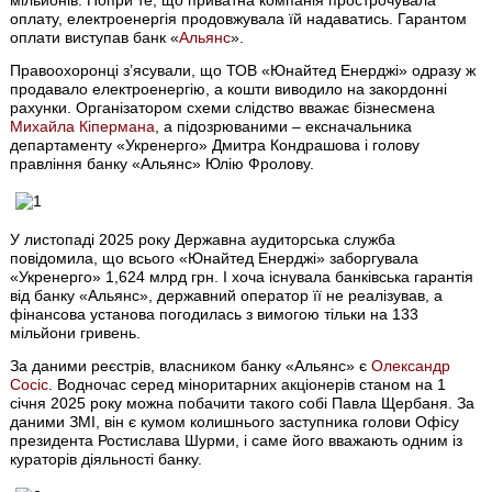
мільйонів. Попри те, що приватна компанія прострочувала
оплату, електроенергія продовжувала їй надаватись. Гарантом
оплати виступав банк «
Альянс
».
Правоохоронці з’ясували, що ТОВ «Юнайтед Енерджі» одразу ж
продавало електроенергію, а кошти виводило на закордонні
рахунки. Організатором схеми слідство вважає бізнесмена
Михайла Кіпермана
, а підозрюваними – ексначальника
департаменту «Укренерго» Дмитра Кондрашова і голову
правління банку «Альянс» Юлію Фролову.
У листопаді 2025 року Державна аудиторська служба
повідомила, що всього «Юнайтед Енерджі» заборгувала
«Укренерго» 1,624 млрд грн. І хоча існувала банківська гарантія
від банку «Альянс», державний оператор її не реалізував, а
фінансова установа погодилась з вимогою тільки на 133
мільйони гривень.
За даними реєстрів, власником банку «Альянс» є
Олександр
Сосіс
. Водночас серед міноритарних акціонерів станом на 1
січня 2025 року можна побачити такого собі Павла Щербаня. За
даними ЗМІ, він є кумом колишнього заступника голови Офісу
президента Ростислава Шурми, і саме його вважають одним із
кураторів діяльності банку.