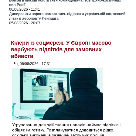
Бомба в Москві убила зятя командувача Повітряно-космічних
сил Росії
06/08/2026 - 11:41
Диверсанти ворога намагались підірвати українській вантажний
літак в аеропорту Лейпцига
05/08/2026 - 20:07
Кілери із соцмереж. У Європі масово
вербують підлітків для замовних
вбивств
Чт, 06/08/2026 - 17:31
Угруповання для здійснення нападів наймає підлітків і
обіцяє їм готівку. Розплачуватися доводиться рідко,
оскільки виконавців зазвичай затримує поліція.