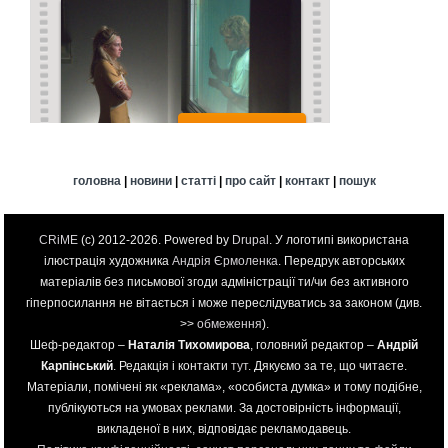
головна
|
новини
|
статті
|
про сайт
|
контакт
|
пошук
CRiME
(c) 2012-2026. Powered by
Drupal
. У логотипі використана
ілюстрація художника
Андрія Єрмоленка
. Передрук авторських
матеріалів без письмової згоди адміністрації ти/чи без активного
гіперпосилання не вітається і може переслідуватись за законом (див.
>>
обмеження
).
Шеф-редактор –
Наталія Тихомирова
, головний редактор –
Андрій
Карпінський
. Редакція і контакти
тут
. Дякуємо за те, що читаєте.
Матеріали, помічені як «реклама», «особиста думка» и тому подібне,
публікуються на умовах реклами. За достовірність інформації,
викладеної в них, відповідає рекламодавець.