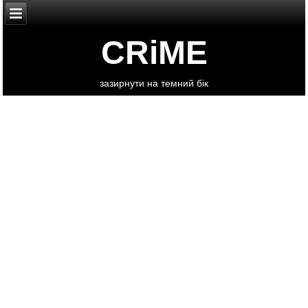
CRiME
зазирнути на темний бік