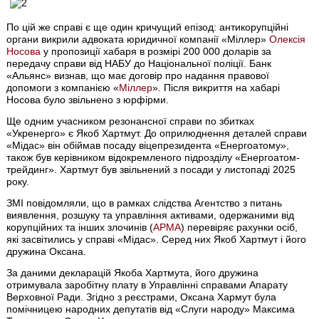
По цій же справі є ще один кричущий епізод: антикорупційні
органи викрили адвоката юридичної компанії «Міллер»
Олексія
Носова
у пропозиції хабаря в розмірі 200 000 доларів за
передачу справи від НАБУ до Національної поліції. Банк
«Альянс» визнав, що має договір про надання правової
допомоги з компанією «
Міллер
». Після викриття на хабарі
Носова було звільнено з юрфірми.
Ще одним учасником резонансної справи по збитках
«Укренерго» є Якоб Хартмут. До оприлюднення деталей справи
«Мідас» він обіймав посаду віцепрезидента «Енергоатому»,
також був керівником відокремленого підрозділу «Енергоатом-
трейдинг». Хартмут був звільнений з посади у листопаді 2025
року.
ЗМІ повідомляли, що в рамках слідства Агентство з питань
виявлення, розшуку та управління активами, одержаними від
корупційних та інших злочинів (
АРМА
) перевіряє рахунки осіб,
які засвітились у справі «Мідас». Серед них Якоб Хартмут і його
дружина Оксана.
За даними декларацій Якоба Хартмута, його дружина
отримувала заробітну плату в Управлінні справами Апарату
Верховної Ради. Згідно з реєстрами, Оксана Хармут була
помічницею народних депутатів від «Слуги народу» Максима