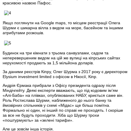
красивою назвою Пафос.
Якщо поглянути на Google maps, то місцем реєстрації Олега
Шурми є шикарна вілла з видом на море, басейном та іншими
атрибутами розкошів.
Будинок на три кімнати з трьома санвузлами, садом та
неперевершеним видом на цій же вулиці на кіпрських сайтах
нерухомості продають за 1,5 мільйона доларів.
За даними реєстрів Кіпру, Олег Шурма з 2017 року є директором
Elysium investment limited з офісом в Нікосії, Кіпр.
Андрія Єрмака прибрали з Офісу президента одразу після
Міндічгейту. Деякі експерти вважають, що під кодовим ім’ям
«Алі-Баба» на плівках, опублікованих НАБУ, криється саме він.
Роль Ростислава Шурми, наближеного до нього банку та
ймовірних спільників у схемі «Мідас» ще більш помітна.
Формально ні один, ні інший по справі не проходять. І скоріше
за все не будуть проходити. Хіба що Шурму трохи
«поштурмують» за «зелені тарифи».
Але це зовсім інша історія.