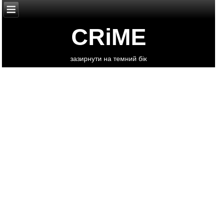
CRiME
зазирнути на темний бік