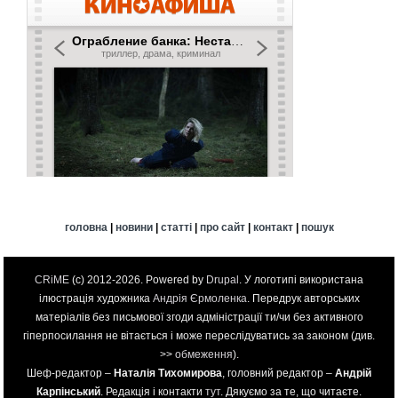
головна
|
новини
|
статті
|
про сайт
|
контакт
|
пошук
CRiME
(c) 2012-2026. Powered by
Drupal
. У логотипі використана
ілюстрація художника
Андрія Єрмоленка
. Передрук авторських
матеріалів без письмової згоди адміністрації ти/чи без активного
гіперпосилання не вітається і може переслідуватись за законом (див.
>>
обмеження
).
Шеф-редактор –
Наталія Тихомирова
, головний редактор –
Андрій
Карпінський
. Редакція і контакти
тут
. Дякуємо за те, що читаєте.