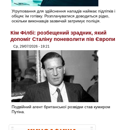
Угруповання для здійснення нападів наймає підлітків і
обіцяє їм готівку. Розплачуватися доводиться рідко,
оскільки виконавців зазвичай затримує поліція.
Кім Філбі: розбещений зрадник, який
допоміг Сталіну поневолити пів Європи
Ср, 29/07/2026 - 19:21
Подвійний агент британської розвідки став кумиром
Путіна.