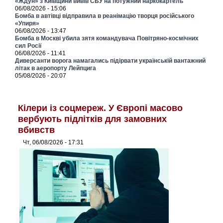
«Ждун» з Київщини вивів СБУ на потужний наркокартель
06/08/2026 - 15:06
Бомба в автівці відправила в реанімацію творця російського
«Упиря»
06/08/2026 - 13:47
Бомба в Москві убила зятя командувача Повітряно-космічних
сил Росії
06/08/2026 - 11:41
Диверсанти ворога намагались підірвати українській вантажний
літак в аеропорту Лейпцига
05/08/2026 - 20:07
Кілери із соцмереж. У Європі масово
вербують підлітків для замовних
вбивств
Чт, 06/08/2026 - 17:31