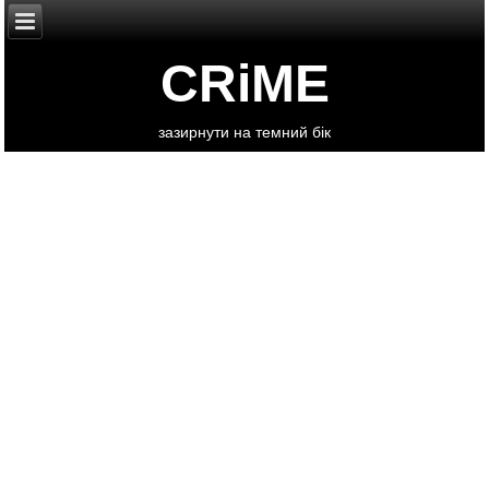
CRiME
зазирнути на темний бік