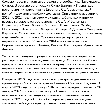
больше недели спустя арестовали его сообщника Парвиндера
Сингха. В составе организации Сингх Банмит и Парвиндер
переправляли наркотики из Европы в США американской
почтой и другими службами доставки. Они занимались этим с
2012 по 2017 год, при этом у синдиката было как минимум
восемь каналов распространения в США. У Банмита и
Парвиндера Сингх были работники в Вашингтоне, Огайо,
Мэриленде, Нью-Йорке, Флориде, Северной Дакоте и Северной
Каролине. Они отвечали за получение наркотиков, переупаковку
и дальнейшую отправку. Организация распространяла
наркотики по всем 50 штатам США и по американским
Виргинским островам, Ямайке, Канаде, Шотландии, Ирландии и
Англии.
За пять лет синдикат продал сотни килограммов наркотиков,
расширил территорию и увеличил доход. Организация Сингх
превратилась в многомиллионное предприятие по торговле
наркотиками, поскольку она использовала криптовалюты для
оплаты наркотиков и отмывания денег незаметно для властей.
В апреле 2019 года власти наконец раскрыли деятельность
организации Сингх после ареста Банмита Сингха в Лондоне. В
марте 2023 года по запросу США он был передан Штатам, а 26
января 2024 года в процессе суда Банмит признал себя
виновным в контрабанде наркотиков и отмывании денег. 29
апреля 2024 года в США он был приговорен к пяти годам
лишения свободы за преступления, совершенные в составе