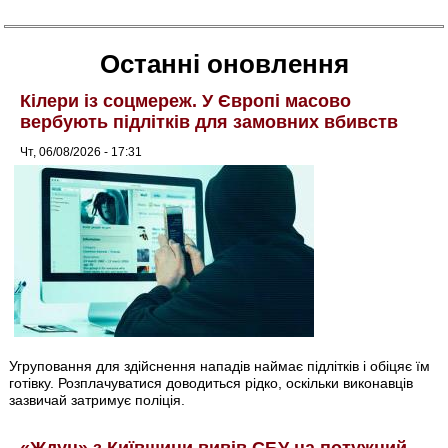
Останні оновлення
Кілери із соцмереж. У Європі масово
вербують підлітків для замовних вбивств
Чт, 06/08/2026 - 17:31
Угруповання для здійснення нападів наймає підлітків і обіцяє їм
готівку. Розплачуватися доводиться рідко, оскільки виконавців
зазвичай затримує поліція.
«Ждун» з Київщини вивів СБУ на потужний