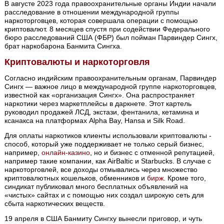
В августе 2023 года правоохранительные органы Индии начали
расследование в отношении международной группы
наркоторговцев, которая совершала операции с помощью
криптовалют. 8 месяцев спустя при содействии Федерального
бюро расследований США (ФБР) был пойман Парвиндер Сингх,
брат наркобарона Банмита Сингха.
Криптовалюты и наркоторговля
Согласно индийским правоохранительным органам, Парвиндер
Сингх — важное лицо в международной группе наркоторговцев,
известной как «организация Сингх». Она распространяет
наркотики через маркетплейсы в даркнете. Этот картель
руководил продажей ЛСД, экстази, фентанила, кетамина и
ксанакса на платформах Alpha Bay, Hansa и Silk Road.
Для оплаты наркотиков клиенты использовали криптовалюты -
способ, который уже поддерживает не только серый бизнес,
например,
онлайн-казино
, но и бизнес с отменной репутацией,
например такие компании, как AirBaltic и Starbucks. В случае с
наркоторговлей, все доходы отмывались через множество
криптовалютных кошельков, обменников и
бирж
. Кроме того,
синдикат публиковал много бесплатных объявлений на
«чистых» сайтах и с помощью них создал широкую сеть для
сбыта наркотических веществ.
19 апреля в США Банмиту Сингху вынесли приговор, и чуть