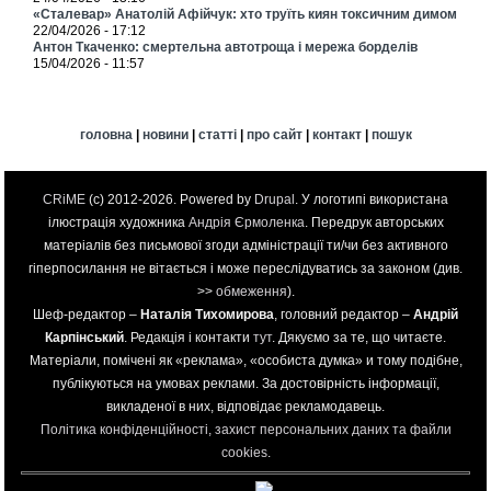
«Сталевар» Анатолій Афійчук: хто труїть киян токсичним димом
22/04/2026 - 17:12
Антон Ткаченко: смертельна автотроща і мережа борделів
15/04/2026 - 11:57
головна
|
новини
|
статті
|
про сайт
|
контакт
|
пошук
CRiME
(c) 2012-2026. Powered by
Drupal
. У логотипі використана
ілюстрація художника
Андрія Єрмоленка
. Передрук авторських
матеріалів без письмової згоди адміністрації ти/чи без активного
гіперпосилання не вітається і може переслідуватись за законом (див.
>>
обмеження
).
Шеф-редактор –
Наталія Тихомирова
, головний редактор –
Андрій
Карпінський
. Редакція і контакти
тут
. Дякуємо за те, що читаєте.
Матеріали, помічені як «реклама», «особиста думка» и тому подібне,
публікуються на умовах реклами. За достовірність інформації,
викладеної в них, відповідає рекламодавець.
Політика конфіденційності, захист персональних даних та файли
cookies
.