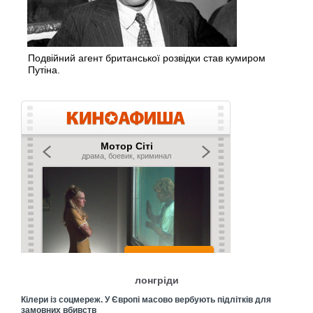
Подвійний агент британської розвідки став кумиром
Путіна.
лонгріди
Кілери із соцмереж. У Європі масово вербують підлітків для
замовних вбивств