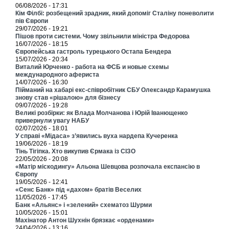
06/08/2026 - 17:31
Кім Філбі: розбещений зрадник, який допоміг Сталіну поневолити
пів Європи
29/07/2026 - 19:21
Пішов проти системи. Чому звільнили міністра Федорова
16/07/2026 - 18:15
Європейська гастроль турецького Остапа Бендера
15/07/2026 - 20:34
Виталий Юрченко - работа на ФСБ и новые схемы
международного афериста
14/07/2026 - 16:30
Пійманий на хабарі екс-співробітник СБУ Олександр Карамушка
знову став «рішалою» для бізнесу
09/07/2026 - 19:28
Великі розбірки: як Влада Молчанова і Юрій Іванющенко
привернули увагу НАБУ
02/07/2026 - 18:01
У справі «Мідаса» з’явились вуха нардепа Кучеренка
19/06/2026 - 18:19
Тінь Тігіпка. Хто викупив Єрмака із СІЗО
22/05/2026 - 20:08
«Матір міскодингу» Альона Шевцова розпочала експансію в
Європу
19/05/2026 - 12:41
«Сенс Банк» під «дахом» братів Веселих
11/05/2026 - 17:45
Банк «Альянс» і «зелений» схематоз Шурми
10/05/2026 - 15:01
Махінатор Антон Шухнін брязкає «орденами»
24/04/2026 - 13:16