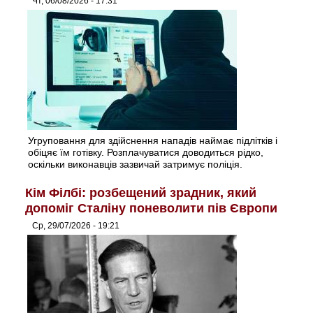
Чт, 06/08/2026 - 17:31
Угруповання для здійснення нападів наймає підлітків і
обіцяє їм готівку. Розплачуватися доводиться рідко,
оскільки виконавців зазвичай затримує поліція.
Кім Філбі: розбещений зрадник, який
допоміг Сталіну поневолити пів Європи
Ср, 29/07/2026 - 19:21