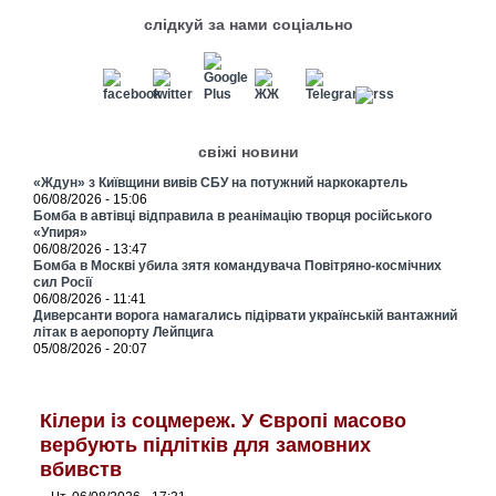
слідкуй за нами соціально
свіжі новини
«Ждун» з Київщини вивів СБУ на потужний наркокартель
06/08/2026 - 15:06
Бомба в автівці відправила в реанімацію творця російського
«Упиря»
06/08/2026 - 13:47
Бомба в Москві убила зятя командувача Повітряно-космічних
сил Росії
06/08/2026 - 11:41
Диверсанти ворога намагались підірвати українській вантажний
літак в аеропорту Лейпцига
05/08/2026 - 20:07
Кілери із соцмереж. У Європі масово
вербують підлітків для замовних
вбивств