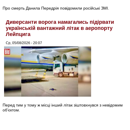
Про смерть Данила Передрія повідомили російські ЗМІ.
Диверсанти ворога намагались підірвати
українській вантажний літак в аеропорту
Лейпцига
Ср, 05/08/2026 - 20:07
Перед тим у тому ж місці інший літак зіштовхнувся з невідомим
об’єктом.