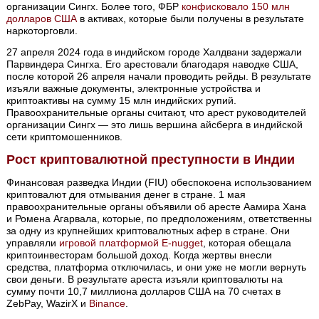
организации Сингх. Более того, ФБР
конфисковало 150 млн
долларов США
в активах, которые были получены в результате
наркоторговли.
27 апреля 2024 года в индийском городе Халдвани задержали
Парвиндера Сингха. Его арестовали благодаря наводке США,
после которой 26 апреля начали проводить рейды. В результате
изъяли важные документы, электронные устройства и
криптоактивы на сумму 15 млн индийских рупий.
Правоохранительные органы считают, что арест руководителей
организации Сингх — это лишь вершина айсберга в индийской
сети криптомошенников.
Рост криптовалютной преступности в Индии
Финансовая разведка Индии (FIU) обеспокоена использованием
криптовалют для отмывания денег в стране. 1 мая
правоохранительные органы объявили об аресте Аамира Хана
и Ромена Агарвала, которые, по предположениям, ответственны
за одну из крупнейших криптовалютных афер в стране. Они
управляли
игровой платформой E-nugget
, которая обещала
криптоинвесторам большой доход. Когда жертвы внесли
средства, платформа отключилась, и они уже не могли вернуть
свои деньги. В результате ареста изъяли криптовалюты на
сумму почти 10,7 миллиона долларов США на 70 счетах в
ZebPay, WazirX и
Binance
.