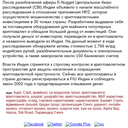
После разоблачения аферы E-Nugget Центральное бюро
расследований (CBI) Индии объявило о начале масштабного
расследования в отношении приложения HPZ, которое
осуществляло мошенничество с криптовалютными
инвестициями в 30 точках страны. Разработчики выдавали себя
за поставщиков оборудования для майнинга популярных
криптовалют и обещали большой доход от инвестиций. Они
получали деньги от инвесторов, переводили их в криптовалюты
и незаконно выводили из Индии. На данный момент в ходе
расследования обнаружили активы стоимостью 1,766 млрд
индийских рупий, разоблачительные документы и электронные
устройства, а также заморозили около 150 банковских счетов.
Власти Индии стремятся к строгому контролю в криптовалютном
пространстве для защиты населения и сокращения
криптовалютной преступности. Сейчас все криптосервисы в
стране должны регистрироваться в FIU Индии и соблюдать
закон 2002 года о предотвращении отмывания денег.
Індія
США
кримінал
за кордоном
гроші
криптовалюти
tags:
криптовалюта
шахраї
шахрайство
криптошахрайство
ФБР
наркотики
наркотрафік
огляд
торгівля наркотиками
наркоторгівля
Банмит Сингх
відмивання грошей
брудні гроші
организация Сингх
даркнет
онлайн
казино
інтернет-казино
казино
азартні ігри
ігри на гроші
Alpha Bay
Hansa
Silk Road
Парвиндер Сингх