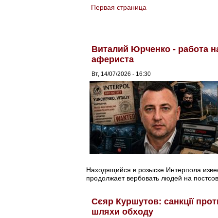
Первая страница
You are here
Виталий Юрченко - работа 
афериста
Вт, 14/07/2026 - 16:30
Находящийся в розыске Интерпола изв
продолжает вербовать людей на постсов
Сєяр Куршутов: санкції прот
шляхи обходу