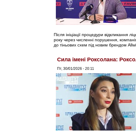
Після ініціації процедури відкликання лі
року через численні порушення, компані
до тіньових схем під новим брендом Allwi
Сила імені Роксолана: Роксо
Пт, 30/01/2026 - 20:11