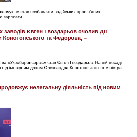
ванчук не став позбавляти водійських прав п'яних
до зарплати.
х заводів Євген Гвоздарьов очолив ДП
м Конотопського та Федорова, –
ва «Укроборонсервіс» став Євген Гвоздарьов. На цій посаді
 під імовірним дахом Олександра Конотопського та міністра
 продовжує нелегальну діяльність під новим