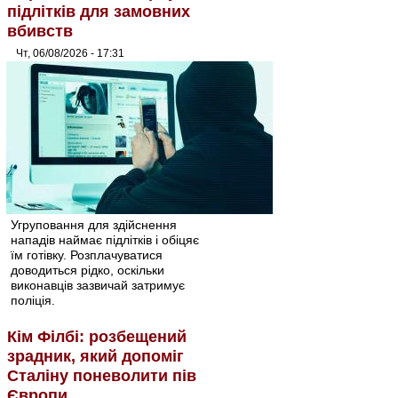
підлітків для замовних
вбивств
Чт, 06/08/2026 - 17:31
Угруповання для здійснення
нападів наймає підлітків і обіцяє
їм готівку. Розплачуватися
доводиться рідко, оскільки
виконавців зазвичай затримує
поліція.
Кім Філбі: розбещений
зрадник, який допоміг
Сталіну поневолити пів
Європи