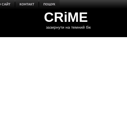
О САЙТ
КОНТАКТ
ПОШУК
CRiME
зазирнути на темний бік