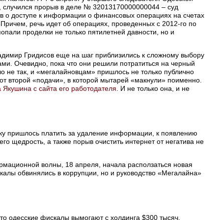
о, случился прорыв в деле № 32013170000000044 – суд
тв о доступе к информации о финансовых операциях на счетах
Причем, речь идет об операциях, проведенных с 2012-го по
 попали проделки не только пятилетней давности, но и
адимир Гридисов еще на шаг приблизились к сложному выбору
гами. Очевидно, пока что они решили потратиться на черный
ло не так, и «мегалайновцам» пришлось не только публично
 от второй «подачи», в которой мытарей «макнули» поименно.
 Якушина с сайта его работодателя
. И не только она, и не
ику пришлось платить за удаление информации, к появлению
его щедрость, а также порыв очистить интернет от негатива не
рмационной волны, 18 апреля, начала расползаться новая
скалы обвинялись в коррупции, но и руководство «Мегалайна»
что одесские фискалы вымогают с холдинга $300 тысяч,