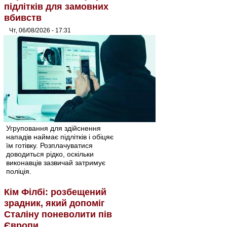
підлітків для замовних
вбивств
Чт, 06/08/2026 - 17:31
Угруповання для здійснення
нападів наймає підлітків і обіцяє
їм готівку. Розплачуватися
доводиться рідко, оскільки
виконавців зазвичай затримує
поліція.
Кім Філбі: розбещений
зрадник, який допоміг
Сталіну поневолити пів
Європи