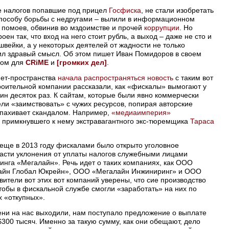
те налогов попавшие под прицел
Госфиска
, не стали изобретать
способу борьбы с недругами – вылили в информационном
т помоев, обвинив во мздоимстве и прочей
коррупции
. Но
оен так, что вход на него стоит рубль, а выход – даже не сто и
швейки, а у некоторых деятелей от жадности не только
ил здравый смысл. Об этом пишет Иван Помидоров в своем
ном для
CRiME
и
[громких дел]
.
нет-пространства
начала распространяться новость
с таким вот
роительной компании рассказали, как «фискалы» вымогают у
ин десяток раз. К сайтам, которые были явно коммерчески
и «заимствовать» с чужих ресурсов, попирая авторские
попахивает скандалом. Например,
«медиаимперия»
 примкнувшего к нему экстравагантного экс-тюремщика
Тараса
е еще в 2013 году фискалами было открыто уголовное
асти уклонения от уплаты налогов служебными лицами
инга «Мегалайн». Речь идет о таких компаниях, как ООО
айн Глобал Юкрейн», ООО «Мегалайн Инжиниринг» и ООО
ители вот этих вот компаний уверены, что сие производство
тобы в фискальной службе смогли «заработать» на них по
х «откупных».
ени на нас выходили, нам поступало предложение о выплате
300 тысяч. Именно за такую сумму, как они обещают, дело