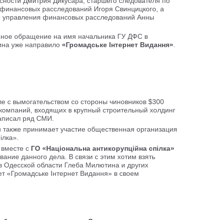
сности Дмитрия Дикусара, старшего следователя по
финансовых расследований Игоря Свинцицкого, а
го управления финансовых расследований Анны
ное обращение на имя начальника ГУ ДФС в
ина уже направило
«Громадське Інтернет Видання»
.
але с вымогательством со стороны чиновников $300
компаний, входящих в крупный строительный холдинг
аписал ряд СМИ.
 также принимает участие общественная организация
ілка».
 вместе с
ГО «Національна антикорупційна спілка»
вание данного дела. В связи с этим хотим взять
в Одесской области Глеба Милютина и других
ет «Громадське Інтернет Видання» в своем