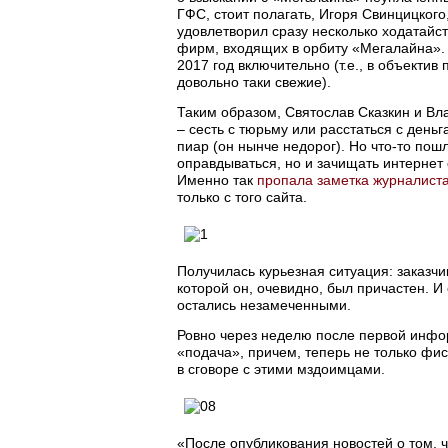
ГФС, стоит полагать, Игоря Свинцицког
удовлетворил сразу несколько ходатайс
фирм, входящих в орбиту «Мегалайна». 
2017 год включительно (т.е., в объектив
довольно таки свежие).
Таким образом, Святослав Сказкин и Вл
– сесть с тюрьму или расстаться с день
пиар (он нынче недорог). Но что-то пош
оправдываться, но и зачищать интернет
Именно так
пропала заметка журналиста
только с того сайта.
Получилась курьезная ситуация: заказч
которой он, очевидно, был причастен. И 
остались незамеченными.
Ровно через неделю после первой инфо
«подача», причем, теперь не только фи
в сговоре с этими мздоимцами.
«После опубликования новостей о том, 