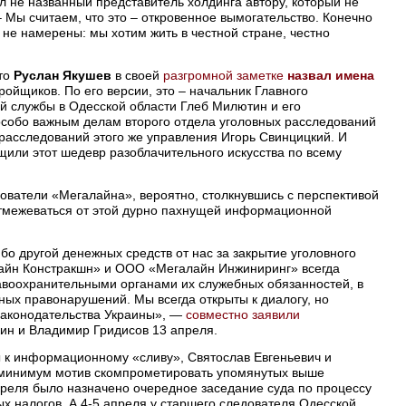
ил не названный представитель холдинга автору, который не
 Мы считаем, что это – откровенное вымогательство. Конечно
 не намерены: мы хотим жить в честной стране, честно
кто
Руслан Якушев
в своей
разгромной заметке
назвал имена
ройщиков. По его версии, это – начальник Главного
й службы в Одесской области Глеб Милютин и его
особо важным делам второго отдела уголовных расследований
расследований этого же управления Игорь Свинцицкий. И
щили этот шедевр разоблачительного искусства по всему
ватели «Мегалайна», вероятно, столкнувшись с перспективой
отмежеваться от этой дурно пахнущей информационной
ибо другой денежных средств от нас за закрытие уголовного
айн Констракшн» и ООО «Мегалайн Инжиниринг» всегда
авоохранительными органами их служебных обязанностей, в
ных правонарушений. Мы всегда открыты к диалогу, но
законодательства Украины», —
совместно заявили
ин и Владимир Гридисов 13 апреля.
ны к информационному «сливу», Святослав Евгеньевич и
к минимум мотив скомпрометировать упомянутых выше
апреля было назначено очередное заседание суда по процессу
х налогов. А 4-5 апреля у старшего следователя Одесской