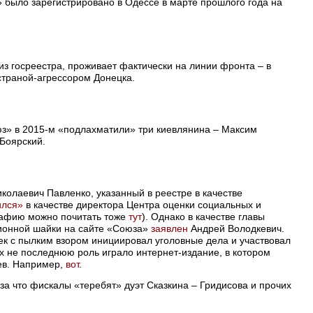
было зарегистрировано в Одессе в марте прошлого года на
з госреестра, проживает фактически на линии фронта – в
страной-агрессором Донецка.
» в 2015-м «подлахматили» три киевлянина – Максим
Боярский.
олаевич Павленко, указанный в реестре в качестве
ился»
в качестве директора Центра оценки социальных и
графию можно почитать тоже
тут
). Однако в качестве главы
ионной шайки на сайте «Союза»
заявлен
Андрей Володкевич.
ек с пылким взором инициировал уголовные дела и участвовал
 не последнюю роль играло интернет-издание, в котором
ев. Например,
вот
.
за что фискалы «теребят» дуэт Сказкина – Гридисова и прочих