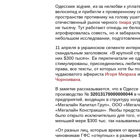
Одесские зодчие, из-за нелюбви к упла
велосипед и прибегли к проверенному 
пространстве противнику на голову уша
отечественный рынок черного
пиара
устр
не тысячу. Тут работают отнюдь не бело
атрофировалась совесть, но и забарахл
небольшом исследовании, подготовлен
11 апреля в украинском сегменте интер
скандальным заголовком: «В крупной ст
них $300 тысяч». Ее перепечатали не од
стимулированы, присоединились любител
права, все тексты, от которых хотя бы 
чудаковатого афериста
Игоря Мизраха
и
Чорноивана
.
В заметке рассказывается, что в Одесс
производство №
32013170000000044
в ч
предприятий, входящих в структуру холд
«Мегалайн Капитал Груп», ООО «Мегал
«Мегалайн Констракшн». Якобы представ
было открыто исключительно для того, ч
меньшей мере $300 тыс. так называемы
«От разных лиц, которые время от врем
чиновникам ГФС «откупных» в размере $