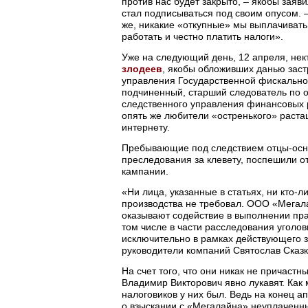
против нас будет закрыто, – якобы заяв
стал подписываться под своим опусом. –
же, никакие «откупные» мы выплачивать
работать и честно платить налоги».
Уже на следующий день, 12 апреля, не
злодеев
, якобы обложивших данью заст
управления Государственной фискально
подчиненный, старший следователь по 
следственного управления финансовых 
опять же любители «остренького» раста
интернету.
Пребывающие под следствием отцы-осно
преследования за клевету, поспешили 
кампании.
«Ни лица, указанные в статьях, ни кто-л
производства не требовал. ООО «Мегал
оказывают содействие в выполнении пр
том числе в части расследования уголов
исключительно в рамках действующего 
руководители компаний Святослав Сказк
На счет того, что они никак не причаст
Владимир Викторович явно лукавят. Ка
налоговиков у них был. Ведь на конец 
о взыскании с «Мегалайна» неуплаченны