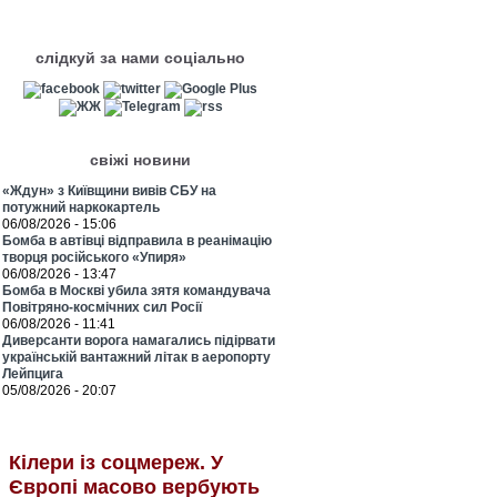
слідкуй за нами соціально
свіжі новини
«Ждун» з Київщини вивів СБУ на
потужний наркокартель
06/08/2026 - 15:06
Бомба в автівці відправила в реанімацію
творця російського «Упиря»
06/08/2026 - 13:47
Бомба в Москві убила зятя командувача
Повітряно-космічних сил Росії
06/08/2026 - 11:41
Диверсанти ворога намагались підірвати
українській вантажний літак в аеропорту
Лейпцига
05/08/2026 - 20:07
Кілери із соцмереж. У
Європі масово вербують