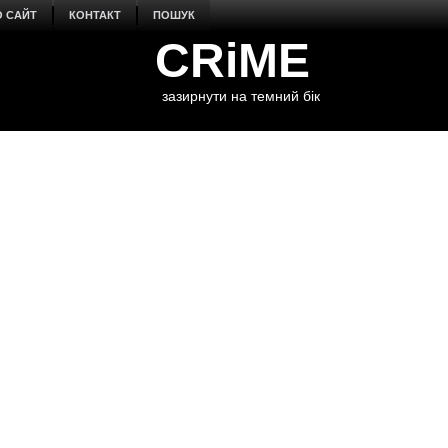
О САЙТ
КОНТАКТ
ПОШУК
CRiME
зазирнути на темний бік