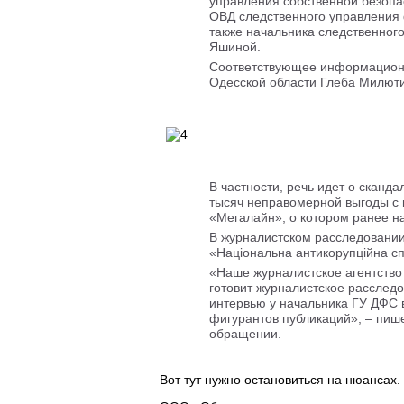
управления собственной безопа
ОВД следственного управления 
также начальника следственно
Яшиной.
Соответствующее информацион
Одесской области Глеба Милют
В частности, речь идет о сканд
тысяч неправомерной выгоды с 
«Мегалайн», о котором ранее н
В журналистском расследовании
«Національна антикорупційна сп
«Наше журналистское агентство
готовит журналистское расследо
интервью у начальника ГУ ДФС 
фигурантов публикаций», – пиш
обращении.
Вот тут нужно остановиться на нюансах.