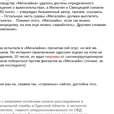
ководству «Мегалайна» удалось достичь определенного
бщения о вымогательствах, а Милютин и Свинцицкий снизили
150 тысяч, – утверждал безымянный автор, причем, ссылаясь
. – Остальную часть суммы «Мегалайн» должен выплатить
ъектах… Помимо этого, «Мегалайн», если так можно
инцицкому, на ком еще можно «заработать». Другими словами
компании».
ва испытали в «Мегалайне» прочитав сей опус, но всё же,
льком. Но интернет-приключения одесских зодчих на этом не
здников, 10 числа, их ждал
сюрприз
от «антикоррупционеров-
или побороться против фискалов за «Мегалайн» (точнее, за
ев последнего).
и раз на, скажем так, «стремных» сайтах, достойна того,
 с киевскими коллегами начали расследование в
скальной службы в Одесской области, в частности:
лютина, главного оперуполномоченного по ОВД