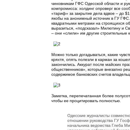
чиновникам ГФС Одесской области и ру
компромисса: холдинг опроверг все соо
«тариф» за закрытие дела вдвое – до $
якобы на анонимный источник в ГУ ГФС
квадратными метрами на строящихся об
выразиться, «подсказал» Милютину и Св
– они «слили» им другие строительные 
Можно только догадываться, какие чувст
кряхтя, опять полезли в карман за коше
закончились. Аккурат после майских пра
общественников», которые внезапно реш
содержимое банковских счетов владельц
Заметка, перепечатанная более полусотн
чтобы ее процитировать полностью.
Одесские журналисты совместно
отношении руководства ГУ Госфи
начальника ведомства Глеба Ми