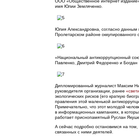
ООО «Общественное интернет издание» 
имя Юлии Земляченко.
Юлия Александровна, согласно данным и
Пролетарском районе оккупированного 
«Национальный антикоррупционный союз
Павленко, Дмитрий Федоренко и Богдан 
Дипломированный журналист Максим Ник
руководителя организации, ранее
«свет
экологических рисков (его краткую био
правления этой маленькой антикоррупц
Примечательно, что этот молодой челов
в информационных кампаниях, в которых
работает приснопамятный Руслан Якуш
А сейчас подробно остановимся на том, 
связанных с ними деятелей.