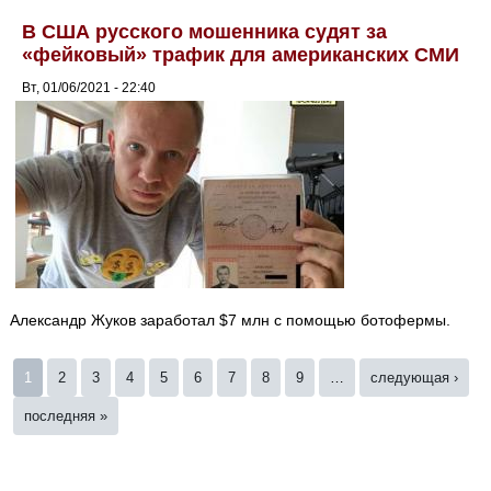
В США русского мошенника судят за
«фейковый» трафик для американских СМИ
Вт, 01/06/2021 - 22:40
Александр Жуков заработал $7 млн с помощью ботофермы.
Страницы
1
2
3
4
5
6
7
8
9
…
следующая ›
последняя »