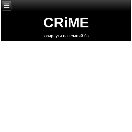
CRiME
зазирнути на темний бік