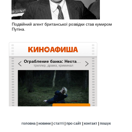
Подвійний агент британської розвідки став кумиром
Путіна.
головна
|
новини
|
статті
|
про сайт
|
контакт
|
пошук