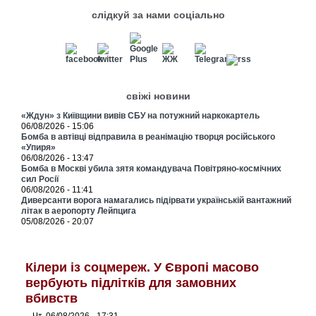
слідкуй за нами соціально
свіжі новини
«Ждун» з Київщини вивів СБУ на потужний наркокартель
06/08/2026 - 15:06
Бомба в автівці відправила в реанімацію творця російського
«Упиря»
06/08/2026 - 13:47
Бомба в Москві убила зятя командувача Повітряно-космічних
сил Росії
06/08/2026 - 11:41
Диверсанти ворога намагались підірвати українській вантажний
літак в аеропорту Лейпцига
05/08/2026 - 20:07
Кілери із соцмереж. У Європі масово
вербують підлітків для замовних
вбивств