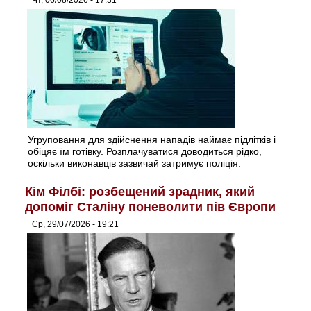
Чт, 06/08/2026 - 17:31
Угруповання для здійснення нападів наймає підлітків і
обіцяє їм готівку. Розплачуватися доводиться рідко,
оскільки виконавців зазвичай затримує поліція.
Кім Філбі: розбещений зрадник, який
допоміг Сталіну поневолити пів Європи
Ср, 29/07/2026 - 19:21